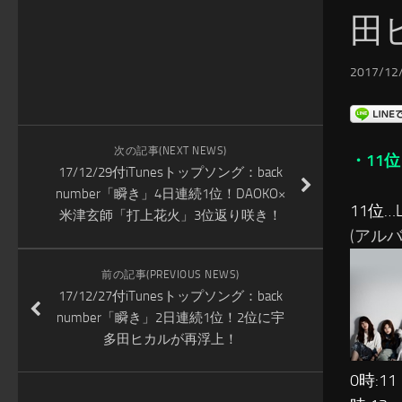
田
2017/12/
次の記事(NEXT NEWS)
・11位
17/12/29付iTunesトップソング：back
number「瞬き」4日連続1位！DAOKO×
11位…Li
米津玄師「打上花火」3位返り咲き！
(アルバム:
前の記事(PREVIOUS NEWS)
17/12/27付iTunesトップソング：back
number「瞬き」2日連続1位！2位に宇
多田ヒカルが再浮上！
0時:11