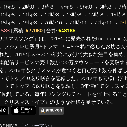
→ 1時:8 → 2時:8 → 3時:8 → 4時:8 → 5時:8 → 6時:8 → 7時:
 10時:8 → 11時:8 → 12時:8 → 13時:8 → 14時:8 → 15時:8
 18時:8 → 19時:8 → 20時:10 → 21時:11 → 22時:11 →
23
1588
| 累積:
627080
| 合算:
648186
|
リスマスソング」は、2015年に発売されたback number
、フジテレビ系月9ドラマ「5→9 〜私に恋したお坊さ
れた。2015年末〜2016年始にかけて大きな注目を集め、i
楽配信サービスの売上数が100万ダウンロードを突破す
る。2016年もクリスマスが近づくと再び売上数を伸ばし、20
トでトップ10返り咲きを記録した。2017年も同様に浮上し、
ートでトップ10返り咲きを記録し、3年連続でクリスマ
伸ばしている。毎年CDシングルチャートを浮上するこ
「クリスマス・イブ」のような推移を見せている。
WANIMA 「
ヒューマン
」