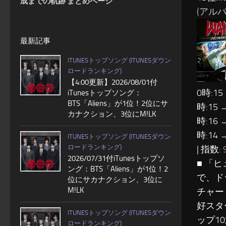
成までの軌跡 まとめページ
(アルバム
最新記事
ITUNESトップソング (ITUNESダウン
ロードランキング)
【4:00更新】2026/08/01付
0時:15
iTunesトップソング：
BTS「Aliens」が1位！2位にサ
時:15 
カナクション、3位にM!LK
時:16 
時:14 
ITUNESトップソング (ITUNESダウン
ロードランキング)
| 指数:
2026/07/31付iTunesトップソ
■ 「ヒ
ング：BTS「Aliens」が1位！2
で、ド
位にサカナクション、3位に
M!LK
チャー
好スタ
ITUNESトップソング (ITUNESダウン
ップ1
ロードランキング)