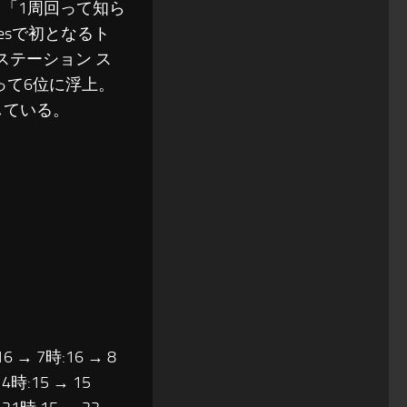
「1周回って知ら
esで初となるト
ステーション ス
って6位に浮上。
している。
16 → 7時:16 → 8
14時:15 → 15