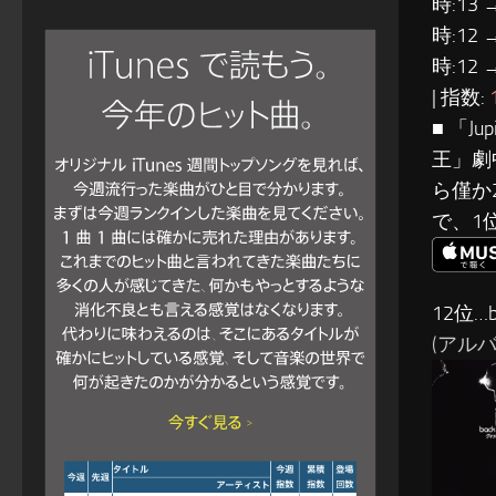
時:13 
時:12 
時:12 
| 指数:
■ 「J
王」劇
ら僅か
で、1
12位…b
(アルバ