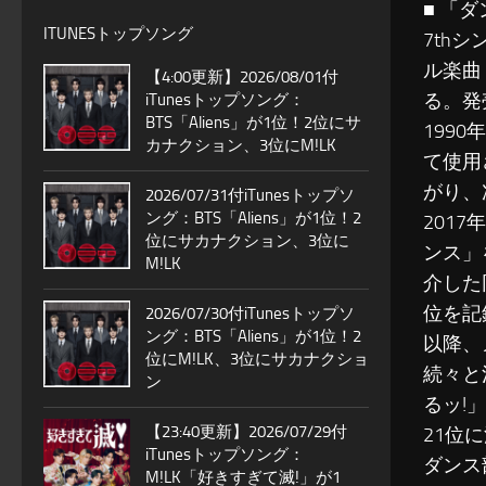
■ 「ダ
ITUNESトップソング
7thシ
ル楽曲
【4:00更新】2026/08/01付
る。発
iTunesトップソング：
BTS「Aliens」が1位！2位にサ
199
カナクション、3位にM!LK
て使用
がり、
2026/07/31付iTunesトップソ
ング：BTS「Aliens」が1位！2
201
位にサカナクション、3位に
ンス」
M!LK
介した
位を記
2026/07/30付iTunesトップソ
ング：BTS「Aliens」が1位！2
以降、
位にM!LK、3位にサカナクショ
続々と
ン
るッ!
【23:40更新】2026/07/29付
21位
iTunesトップソング：
ダンス
M!LK「好きすぎて滅!」が1