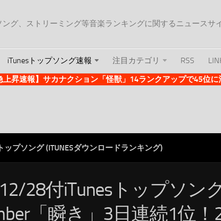
ップソング、ストリーミング等音楽ランキングに関するニュースサ
iTunesトップソング速報
注目カテゴリ
RSS
LIN
es急上昇速報】サカナクション「怪獣」14ランクアップで45位に浮上 
ESトップソング (ITUNESダウンロードランキング)
/12/28付iTunesトップソング
umber「瞬き」3日連続1位！