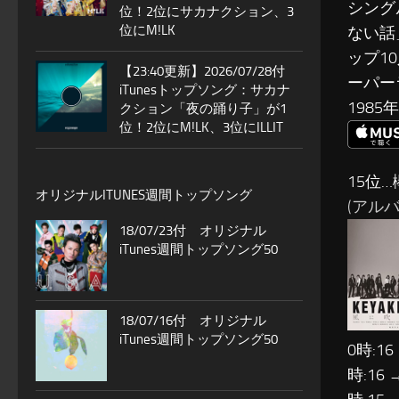
シング
位！2位にサカナクション、3
位にM!LK
ない話
ップ1
【23:40更新】2026/07/28付
ーパー
iTunesトップソング：サカナ
198
クション「夜の踊り子」が1
位！2位にM!LK、3位にILLIT
15位…
オリジナルITUNES週間トップソング
(アルバム
18/07/23付 オリジナル
iTunes週間トップソング50
18/07/16付 オリジナル
iTunes週間トップソング50
0時:16
時:16 