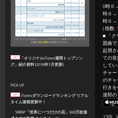
0時:8 
時:8 →
時:8 →
| 指数:
■ 「ク
題曲で
起用さ
ての音
「オリジナルiTunes週間トップソン
グ」紹介資料 (2018年1月更新)
してい
チャー
のチャ
PICK UP
行きを
達郎の
iTunesダウンロードランキング リアル
タイム速報更新中！
・
SMAP「世界に一つだけの花」300万枚達
13位…