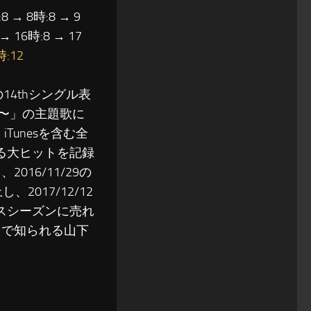
8 → 8時:8 → 9
 → 16時:8 → 17
時:12
の14thシングル表
ん〜」の主題歌に
Tunesを含む全
る大ヒットを記録
16/11/29の
2017/12/12
スシーズンに売れ
とで知られる山下