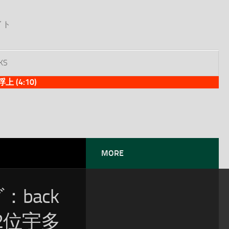
イト
KS
(4:10)
MORE
：back
2位宇多