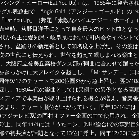
ンシング・ヒーロー(Eat You Up)」は、1985年に発
ングル表題曲で、Angie Gold（アンジー・ゴールド）の1
「Eat You Up」（邦題「素敵なハイエナジー・ボーイ
売当時、荻野目洋子にとって自身最大のヒット曲となっ
0年代から主に愛知県・岐阜県において町内会やイベント
され、盆踊りの新定番として知名度を上げた。その波は
次の世代にも伝えられ、世代を超えて親しまれる楽曲と
7年、大阪府立登美丘高校ダンス部が同曲に合わせて踊っ
をきっかけに大ブレイクを起こし、「Mr.サンデー」(日
同年9/17のチャートで200位圏外から急上昇し、翌9/18
録し、1980年代の楽曲としては異例中の異例となる高
メディアで本楽曲が取り上げられる機会が増え、音楽番
決まり、チャート順位が上がっていく。同年10/14には
」(フジテレビ系)の岡村オファー企画の中で使用され、
に浮上。同年11/1には「うたコン」(NHK総合)での荻野
部の初共演が話題となって13位に浮上。同年12/20に