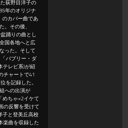
売された荻野目洋子の
985年のオリジナ
」）のカバー曲であ
た。その後、
で盆踊りの曲とし
全国各地へと広
なった。そして
た「バブリー・ダ
本テレビ系)が紹
のチャートで41
順位を記録した。
組への出演が
「めちゃ×2イケて
企画の反響を受けて
目洋子と登美丘高校
は本楽曲を収録した