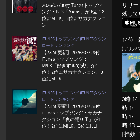
リリー
2026/07/30付iTunesトップソ
ング：BTS「Aliens」が1位！2
残して
位にM!LK、3位にサカナクショ
ン
14位
ITUNESトップソング (ITUNESダウン
ロードランキング)
(アルバム
【23:40更新】2026/07/29付
iTunesトップソング：
M!LK「好きすぎて滅!」が1
位！2位にサカナクション、3
位にM!LK
ITUNESトップソング (ITUNESダウン
0時:14
ロードランキング)
【23:40更新】2026/07/28付
時:14 
iTunesトップソング：サカナ
時:14 
クション「夜の踊り子」が1
時:13 
位！2位にM!LK、3位にILLIT
| 指数: