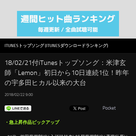
注目カテゴリ
オリジナルiTunes週間トップソング
音楽業界
SMAP
ITUNESトップソング (ITUNESダウンロードランキング)
AKB48
RSS
18/02/21付iTunesトップソング：米津玄
師「Lemon」初日から10日連続1位！昨年
LINKS
の宇多田ヒカル以来の大台
2018/02/22 9:00
Pocket
・急上昇作品ピックアップ