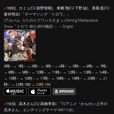
●
188位…カミュ(CV.前野智昭)、来栖 翔(CV.下野 紘)、美風 藍(CV.
蒼井翔太) 「
テーマソング「トロワ」
」
(アルバム: うたの☆プリンスさまっ♪Shining Masterpiece
Show「トロワ-剣と絆の物語-」 – Single)
0時:- → 1時:- → 2時:- → 3時:- → 4時:- → 5時:- → 6時:- → 7時:-
→ 8時:- → 9時:- → 10時:- → 11時:- → 12時:- → 13時:- → 14時:-
→ 15時:- → 16時:- → 17時:- → 18時:- → 19時:- → 20時:- → 21
時:- → 22時:188 →
23時:188
●
190位…高木さん(CV:高橋李依) 「
TVアニメ「からかい上手の
高木さん」エンディングテーマ AM11:00
」