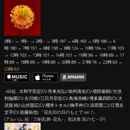
0時:- → 1時:- → 2時:- → 3時:197 → 4時:183 → 5時:180 → 6
時:180 → 7時:151 → 8時:138 → 9時:124 → 10時:104 → 11時:103
→ 12時:103 → 13時:101 → 14時:101 → 15時:96 → 16時:89 → 17
時:89 → 18時:89 → 19時:89 → 20時:89 → 21時:76 → 22時:63 →
23時:63
●
65位…大和守安定(CV:市来光弘)/加州清光(CV:増田俊樹)/大倶
利伽羅(CV:古川慎)/三日月宗近(CV:鳥海浩輔)/博多藤四郎(CV:大
須賀 純)/山伏国広(CV:櫻井トオル)/御手杵(CV:浜田賢二)/江雪左
文字(CV:佐藤拓也) 「
花丸印の日のもとで ver.7
」
(アルバム: 続「刀剣乱舞-花丸-」歌詠集 其の七 – EP)