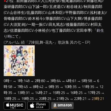
●
21位…前田藤四郎(CV:入江玲於奈)/鯰尾藤四郎(CV:斉藤壮馬)/
薬研藤四郎(CV:山下誠一郎)/五虎退(CV:粕谷雄太)/秋田藤四郎
(CV:山谷祥生)/乱藤四郎(CV:山本和臣)/平野藤四郎(CV:浅利遼太)/
骨喰藤四郎(CV:鈴木裕斗)/厚藤四郎(CV:山下大輝)/博多藤四郎
(CV:大須賀 純)/一期一振(CV:田丸篤志)/後藤藤四郎(CV:村田太
志)/信濃藤四郎(CV:小林裕介)/包丁藤四郎(CV:宮田幸季) 「
鈴生
り時にて
」
(アルバム: 続「刀剣乱舞-花丸-」歌詠集 其の七 – EP)
0時:- → 1時:148 → 2時:80 → 3時:64 → 4時:61 → 5時:58 → 6
時:58 → 7時:45 → 8時:42 → 9時:35 → 10時:35 → 11時:35 → 12
時:35 → 13時:31 → 14時:27 → 15時:25 → 16時:25 → 17時:25 →
18時:25 → 19時:25 → 20時:25 → 21時:24 → 22時:21 →
23時:21