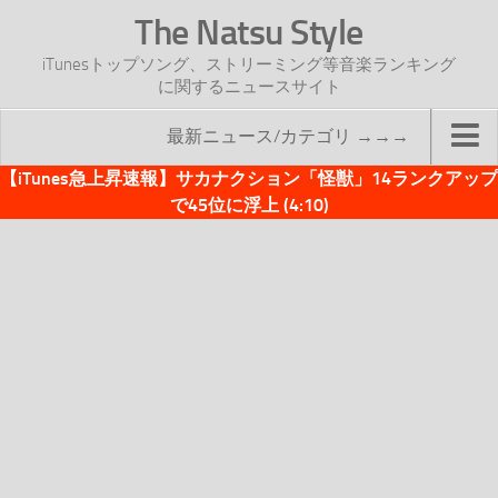
The Natsu Style
iTunesトップソング、ストリーミング等音楽ランキング
に関するニュースサイト
最新ニュース/カテゴリ →→→
【iTunes急上昇速報】サカナクション「怪獣」14ランクアップ
TOP
で45位に浮上 (4:10)
サイトについて
年間ヒット曲ランキング
2016年度特集記事
2017年度特集記事
iTunesトップソング速報
iTunesデイリー
オリジナル週間トップソング
「オリジナルiTunes週間トップソング」紹介資料