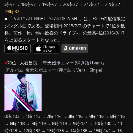
時:47 → 18時:47 → 19時:47 → 20時:37 → 21時:32 → 22時:32 →
23時:32
■ 「PARTY ALL NIGHT ~STAR OF WISH~」は、EXILEの配信限定
シングル曲である。登場初日(2018/2/2)のチャートで1位を獲
得。前作「Joy-ride ~歓喜のドライブ~」の最高4位(2016/8/17)
を上回るスタートとなった。
●
70位…大石昌良 「
奇天烈ポエマー (弾き語りver.)
」
(アルバム: 奇天烈ポエマー (弾き語りVer.) – Single)
0時:103 → 1時:113 → 2時:114 → 3時:116 → 4時:116 → 5時:116
→ 6時:118 → 7時:119 → 8時:119 → 9時:121 → 10時:130 → 11
時:128 → 12時:132 → 13時:135 → 14時:136 → 15時:141 → 16