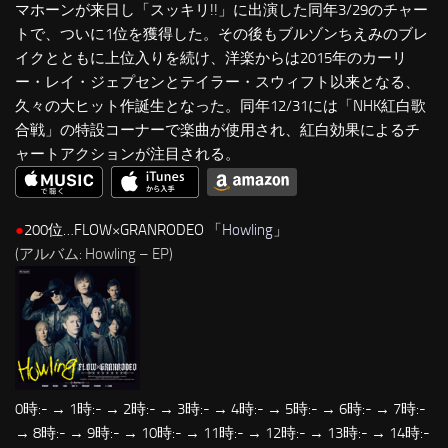
マホーンが来日し「スッキリ!!」に出演した同年3/29のチャー
トで、ついに1位を獲得した。その後もブルゾンちえみのブレ
イクとともに上位入りを続け、洋楽からは2015年のカーリ
ー・レイ・ジェプセンとテイラー・スウィフト以来となる、
久々の大ヒット作誕生となった。同年12/31には「NHK紅白歌
合戦」の特設コーナーで楽曲が使用され、紅白効果によるチ
ャートアクションが注目される。
●
200位…FLOW×GRANRODEO 「
Howling
」
(アルバム: Howling – EP)
0時:- → 1時:- → 2時:- → 3時:- → 4時:- → 5時:- → 6時:- → 7時:-
→ 8時:- → 9時:- → 10時:- → 11時:- → 12時:- → 13時:- → 14時:-