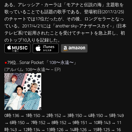
ある。アレッシア・カーラは「モアナと伝説の海」主題歌を
歌っていることでも話題の歌手である。登場初日(2017/2/25)
のチャートでは17位だったが、その後、ロングセラーとなっ
ている。2017/4/21には「another sky-アナザースカイ-」(日本
テレビ系)で起用されたことを受けてチャートを急上昇し、初
のトップ10入りを記録した。
●
79位…Sonar Pocket 「
108〜永遠〜
」
(アルバム: 108〜永遠〜 – EP)
0時:136 → 1時:150 → 2時:152 → 3時:150 → 4時:150 → 5時:149
→ 6時:150 → 7時:152 → 8時:152 → 9時:151 → 10時:143 → 11
時:143 → 12時:134 → 13時:126 → 14時:126 → 15時:125 → 16