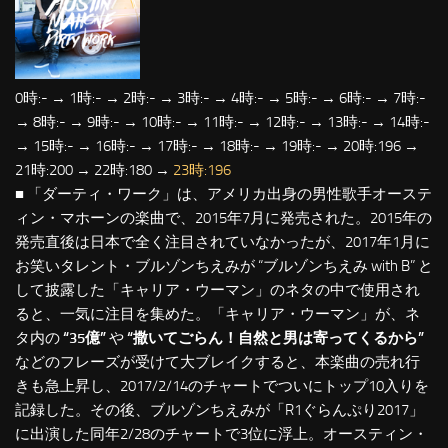
0時:- → 1時:- → 2時:- → 3時:- → 4時:- → 5時:- → 6時:- → 7時:-
→ 8時:- → 9時:- → 10時:- → 11時:- → 12時:- → 13時:- → 14時:-
→ 15時:- → 16時:- → 17時:- → 18時:- → 19時:- → 20時:196 →
21時:200 → 22時:180 →
23時:196
■ 「ダーティ・ワーク」は、アメリカ出身の男性歌手オーステ
ィン・マホーンの楽曲で、2015年7月に発売された。2015年の
発売直後は日本で全く注目されていなかったが、2017年1月に
お笑いタレント・ブルゾンちえみが “ブルゾンちえみ with B” と
して披露した「キャリア・ウーマン」のネタの中で使用され
ると、一気に注目を集めた。「キャリア・ウーマン」が、ネ
タ内の
“35億”
や
“撒いてごらん！自然と男は寄ってくるから”
などのフレーズが受けて大ブレイクすると、本楽曲の売れ行
きも急上昇し、2017/2/14のチャートでついにトップ10入りを
記録した。その後、ブルゾンちえみが「R1ぐらんぷり2017」
に出演した同年2/28のチャートで3位に浮上。オースティン・