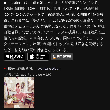
■ 「Jupiter」は、Little Glee Monsterの配信限定シングルで、
TBS日曜劇場「陸王」劇中歌に起用されている。登場初日
(2017/12/3)のチャートで、配信開始から僅か2時間で1位を獲
得。これまでは「好きだ。」(2015/9/26)の5位が最高で、1位
獲得はデビュー以来初の快挙となった。同年12/31の「NHK紅
白歌合戦」ではアカペラで1コーラスを披露し、紅白効果で上
位入りを記録。2018年に入っても、同年1/12の「ミュージッ
クステーション」出演の影響でトップ10返り咲きを記録する
など、粘り強い売れ行きとなっている。
●
189位…内田真礼 「
aventure bleu
」
(アルバム: aventure bleu – EP)