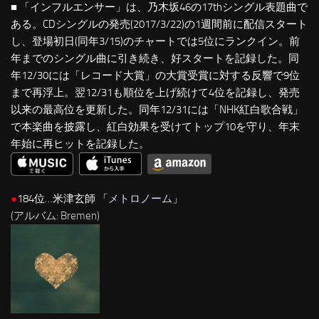
■ 「インフルエンサー」は、乃木坂46の17thシングル表題曲で
ある。CDシングルの発売(2017/3/22)の1週間前に配信スタート
し、登場初日(同年3/15)のチャートでは5位にランクイン。前
年までのシングル曲に引き続き、好スタートを記録した。同
年12/30には「レコード大賞」の大賞受賞に対する反響で9位
まで再浮上。翌12/31も順位を上げ続けて4位を記録し、発売
以来の最高位を更新した。同年12/31には「NHK紅白歌合戦」
で本楽曲を披露し、紅白効果を受けてトップ10を守り、年末
年始に再ヒットを記録した。
●
184位…米津玄師 「
メトロノーム
」
(アルバム: Bremen)