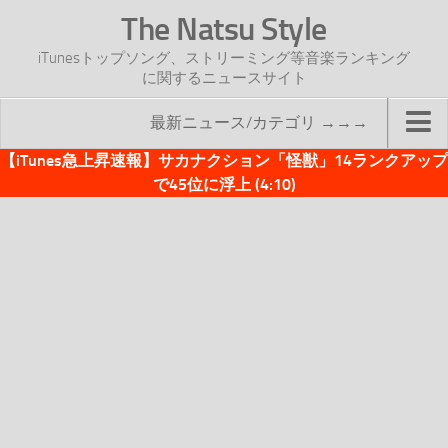
The Natsu Style
iTunesトップソング、ストリーミング等音楽ランキング
に関するニュースサイト
最新ニュース/カテゴリ →→→
【iTunes急上昇速報】サカナクション「怪獣」14ランクアップ
TOP
で45位に浮上 (4:10)
サイトについて
年間ヒット曲ランキング
2016年度特集記事
2017年度特集記事
iTunesトップソング速報
iTunesデイリー
オリジナル週間トップソング
「オリジナルiTunes週間トップソング」紹介資料