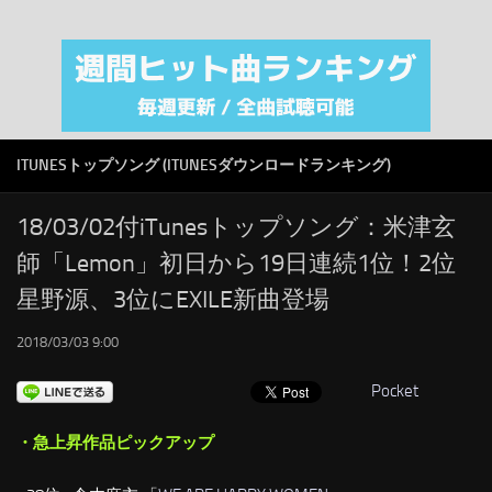
注目カテゴリ
オリジナルiTunes週間トップソング
音楽業界
SMAP
ITUNESトップソング (ITUNESダウンロードランキング)
AKB48
RSS
18/03/02付iTunesトップソング：米津玄
師「Lemon」初日から19日連続1位！2位
LINKS
星野源、3位にEXILE新曲登場
2018/03/03 9:00
Pocket
・急上昇作品ピックアップ