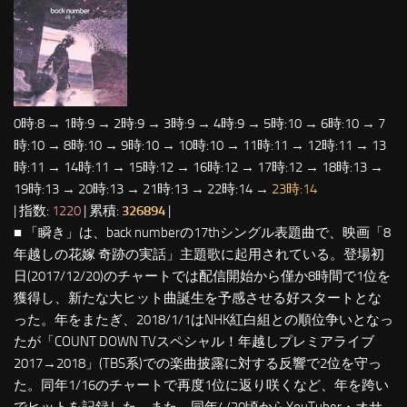
0時:8 → 1時:9 → 2時:9 → 3時:9 → 4時:9 → 5時:10 → 6時:10 → 7
時:10 → 8時:10 → 9時:10 → 10時:10 → 11時:11 → 12時:11 → 13
時:11 → 14時:11 → 15時:12 → 16時:12 → 17時:12 → 18時:13 →
19時:13 → 20時:13 → 21時:13 → 22時:14 →
23時:14
| 指数:
1220
| 累積:
326894
|
■ 「瞬き」は、back numberの17thシングル表題曲で、映画「8
年越しの花嫁 奇跡の実話」主題歌に起用されている。登場初
日(2017/12/20)のチャートでは配信開始から僅か8時間で1位を
獲得し、新たな大ヒット曲誕生を予感させる好スタートとな
った。年をまたぎ、2018/1/1はNHK紅白組との順位争いとなっ
たが「COUNT DOWN TVスペシャル！年越しプレミアライブ
2017→2018」(TBS系)での楽曲披露に対する反響で2位を守っ
た。同年1/16のチャートで再度1位に返り咲くなど、年を跨い