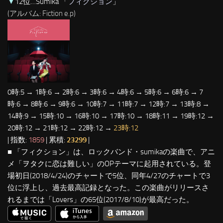
▼
12位…Sumika 「
フィクション
」
(アルバム: Fiction e.p)
0時:5 → 1時:6 → 2時:6 → 3時:6 → 4時:6 → 5時:6 → 6時:6 → 7
時:6 → 8時:6 → 9時:6 → 10時:7 → 11時:7 → 12時:7 → 13時:8 →
14時:9 → 15時:10 → 16時:10 → 17時:10 → 18時:11 → 19時:12 →
20時:12 → 21時:12 → 22時:12 →
23時:12
| 指数:
1859
| 累積:
23299
|
■ 「フィクション」は、ロックバンド・sumikaの楽曲で、アニ
メ「ヲタクに恋は難しい」のOPテーマに起用されている。登
場初日(2018/4/24)のチャートで5位、同年4/27のチャートで3
位に浮上し、過去最高記録となった。この楽曲がリリースさ
れるまでは「Lovers」の65位(2017/8/10)が最高だった。