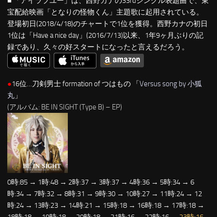
■ 「アイラブユー」は、西野カナの33rdシングル表題曲で、東
宝配給映画「となりの怪物くん」主題歌に起用されている。
登場初日(2018/4/18)のチャートで1位を獲得。西野カナの初日
1位は「Have a nice day」(2016/7/13)以来、1年9ヶ月ぶりの記
録であり、久々の好スタートになったと言えるだろう。
●
16位…刀剣男士 formation of つはもの 「
Versus song by 小狐
丸
」
(アルバム: BE IN SIGHT (Type B) – EP)
0時:85 → 1時:48 → 2時:37 → 3時:37 → 4時:36 → 5時:34 → 6
時:34 → 7時:32 → 8時:31 → 9時:30 → 10時:27 → 11時:24 → 12
時:24 → 13時:23 → 14時:21 → 15時:18 → 16時:18 → 17時:18 →