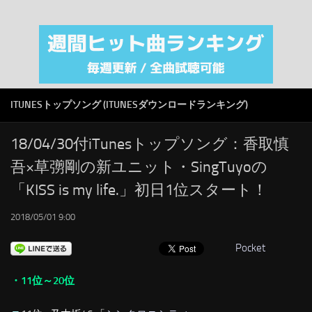
注目カテゴリ
オリジナルiTunes週間トップソング
音楽業界
SMAP
ITUNESトップソング (ITUNESダウンロードランキング)
AKB48
RSS
18/04/30付iTunesトップソング：香取慎
吾×草彅剛の新ユニット・SingTuyoの
LINKS
「KISS is my life.」初日1位スタート！
2018/05/01 9:00
Pocket
・11位～20位