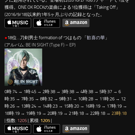
グに起用されている。登場初日(2018/2/16)のチャートで1位を
獲得。ONE OK ROCKの楽曲による1位獲得は「Taking Off」
(2016/9/18)以来約1年5ヶ月ぶりの記録となった。
●
18位…刀剣男士 formation of つはもの 「
歓喜の華
」
(アルバム: BE IN SIGHT (Type F) – EP)
0時:74 → 1時:45 → 2時:38 → 3時:38 → 4時:38 → 5時:37 → 6
時:35 → 7時:35 → 8時:32 → 9時:31 → 10時:28 → 11時:26 → 12
時:26 → 13時:24 → 14時:23 → 15時:20 → 16時:19 → 17時:19 →
18時:19 → 19時:19 → 20時:19 → 21時:18 → 22時:18 →
23時:18
| 指数:
1205
| 累積:
1205
|