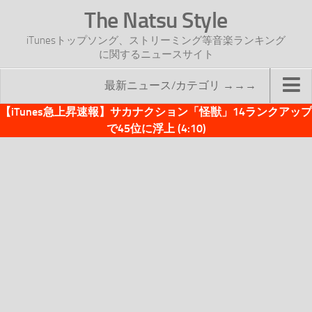
The Natsu Style
iTunesトップソング、ストリーミング等音楽ランキング
に関するニュースサイト
最新ニュース/カテゴリ →→→
【iTunes急上昇速報】サカナクション「怪獣」14ランクアップ
TOP
で45位に浮上 (4:10)
サイトについて
年間ヒット曲ランキング
2016年度特集記事
2017年度特集記事
iTunesトップソング速報
iTunesデイリー
オリジナル週間トップソング
「オリジナルiTunes週間トップソング」紹介資料