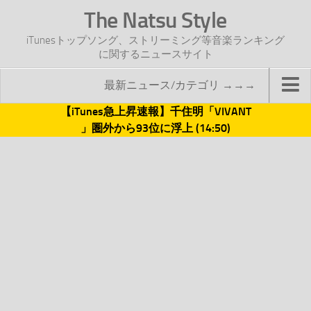
The Natsu Style
iTunesトップソング、ストリーミング等音楽ランキング
に関するニュースサイト
最新ニュース/カテゴリ →→→
【iTunes急上昇速報】千住明「VIVANT
TOP
」圏外から93位に浮上 (14:50)
サイトについて
年間ヒット曲ランキング
2016年度特集記事
2017年度特集記事
iTunesトップソング速報
iTunesデイリー
オリジナル週間トップソング
「オリジナルiTunes週間トップソング」紹介資料