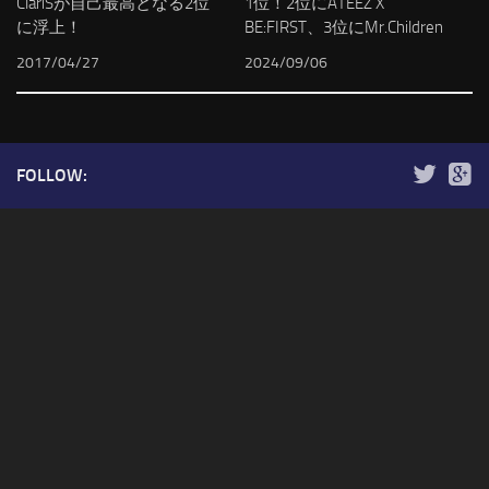
ClariSが自己最高となる2位
1位！2位にATEEZ X
に浮上！
BE:FIRST、3位にMr.Children
2017/04/27
2024/09/06
FOLLOW: