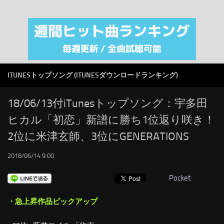
注目カテゴリ
オリジナルiTunes週間トップソング
音楽業界
SMAP
ITUNESトップソング (ITUNESダウンロードランキング)
AKB48
RSS
18/06/13付iTunesトップソング：宇多田
ヒカル「初恋」新譜に勝ち1位返り咲き！
LINKS
2位に米津玄師、3位にGENERATIONS
2018/06/14 9:00
Pocket
・急上昇作品ピックアップ