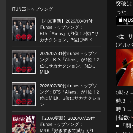
突破は
ITUNESトップソング
った。
【4:00更新】2026/08/01付
iTunesトップソング：
BTS「Aliens」が1位！2位にサ
3位…
カナクション、3位にM!LK
(アルバ
2026/07/31付iTunesトップソ
ング：BTS「Aliens」が1位！2
位にサカナクション、3位に
M!LK
2026/07/30付iTunesトップソ
ング：BTS「Aliens」が1位！2
0時:2 
位にM!LK、3位にサカナクショ
時:3 →
ン
時:3 →
| 指数:
【23:40更新】2026/07/29付
iTunesトップソング：
■ 「
M!LK「好きすぎて滅!」が1