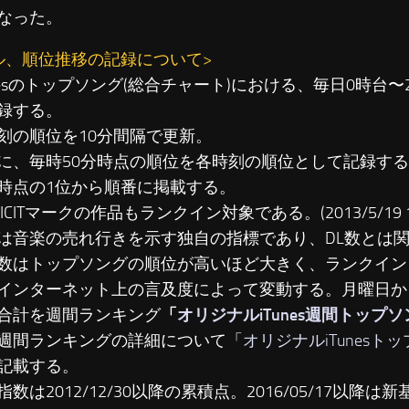
なった。
ル、順位推移の記録について>
unesのトップソング(総合チャート)における、毎日0時台
録する。
刻の順位を10分間隔で更新。
に、毎時50分時点の順位を各時刻の順位として記録す
時点の1位から順番に掲載する。
LICITマークの作品もランクイン対象である。(2013/5/19 19
は音楽の売れ行きを示す独自の指標であり、DL数とは
数はトップソングの順位が高いほど大きく、ランクイン
インターネット上の言及度によって変動する。月曜日か
合計を週間ランキング
「
オリジナルiTunes週間トップ
週間ランキングの詳細について「
オリジナルiTunesト
記載する。
数は2012/12/30以降の累積点。2016/05/17以降は新基準