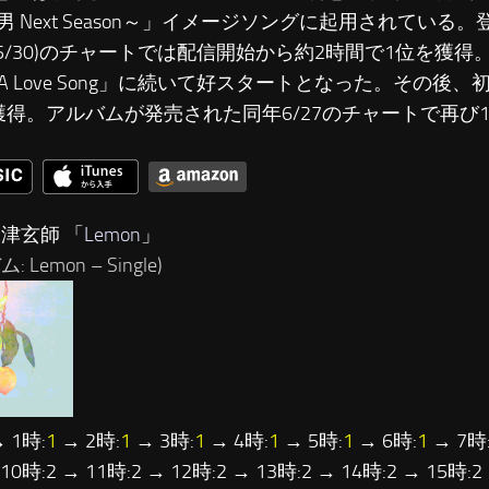
男 Next Season～」イメージソングに起用されている
18/5/30)のチャートでは配信開始から約2時間で1位を獲
y A Love Song」に続いて好スタートとなった。その後
獲得。アルバムが発売された同年6/27のチャートで再び
米津玄師 「
Lemon
」
 Lemon – Single)
 1時:
1
→ 2時:
1
→ 3時:
1
→ 4時:
1
→ 5時:
1
→ 6時:
1
→ 7時
 10時:2 → 11時:2 → 12時:2 → 13時:2 → 14時:2 → 15時:2