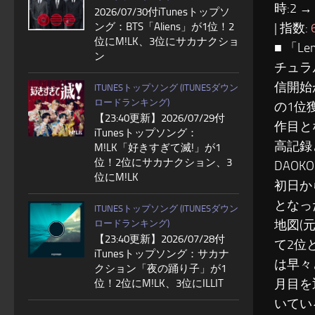
時:2 →
2026/07/30付iTunesトップソ
ング：BTS「Aliens」が1位！2
| 指数:
位にM!LK、3位にサカナクショ
■ 「
ン
チュラ
信開始
ITUNESトップソング (ITUNESダウン
ロードランキング)
の1位
【23:40更新】2026/07/29付
作目と
iTunesトップソング：
高記録
M!LK「好きすぎて滅!」が1
位！2位にサカナクション、3
DAO
位にM!LK
初日か
となっ
ITUNESトップソング (ITUNESダウン
地図(
ロードランキング)
【23:40更新】2026/07/28付
て2位
iTunesトップソング：サカナ
は早々
クション「夜の踊り子」が1
月目を
位！2位にM!LK、3位にILLIT
いてい