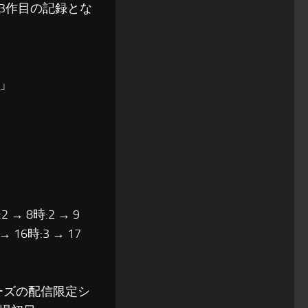
上3作目の記録とな
」
2 → 8時:2 → 9
 → 16時:3 → 17
ーズの配信限定シ