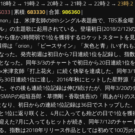
 18時:2 → 19時:2 → 20時:2 → 21時:2 → 22時:2 →
23時:2
6033
| 累積:
683330
| 合算:
986360
|
Lemon」は、米津玄師の8thシングル表題曲で、TBS系金
ル」の主題歌に起用されている。登場初日(2018/2/12
から僅か2時間弱で1位を獲得するロケットスタートを
獲得は「orion」「ピースサイン」「灰色と青」(いずれも2
なった。発売初週は初日から7日連続1位を記録し、指数は
となった。同年3/3のチャートで初日から20日連続1位
KO×米津玄師「打上花火」に続く快挙を達成した。同年3/
ら30日連続1位に達し、2016年秋にヒットした星野源
た。その後も連続1位記録は伸び続けたが、同年3/20
元SMAPの稲垣吾郎・草彅剛・香取慎吾)の「雨あがりの
となり、初日からの連続1位記録は36日でストップした。し
と1位に返り咲くと、4月に入っても殆どの日で1位を獲
迎えた7月に入ってもヒットが続き、同年7/12のチャー
る。指数は2018年リリース作品としては初めて100万ptを