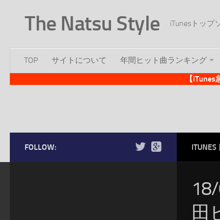
The Natsu Style
iTunesト
TOP
サイトについて
年間ヒット曲ランキング
【iTun
FOLLOW:
ITUN
18
田