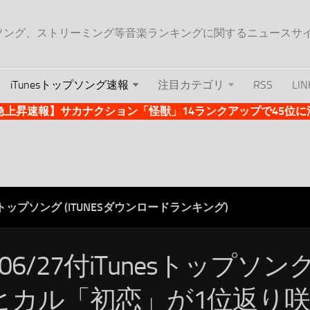
ップソング、ストリーミング等音楽ランキングに関するニュースサ
iTunesトップソング速報
注目カテゴリ
RSS
LIN
es急上昇速報】サカナクション「怪獣」14ランクアップで45位に浮上 
ESトップソング (ITUNESダウンロードランキング)
/06/27付iTunesトップソ
ヒカル「初恋」が1位返り