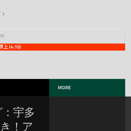
イト
KS
(4:10)
MORE
ング：宇多
咲き！ア