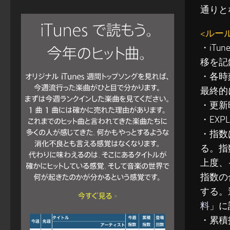
通りと
<ルー
・iT
移を記
・各時
最終的
・更新
・EXP
・指数
る。指
上度、
指数の
する。
料
」に
・累積指