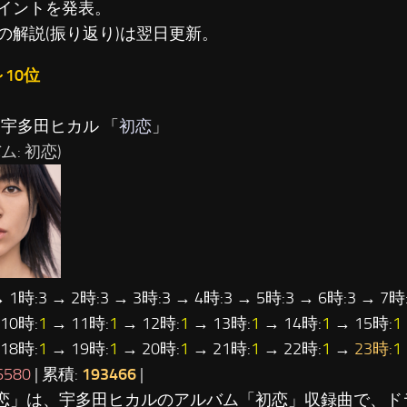
イントを発表。
の解説(振り返り)は翌日更新。
～10位
…宇多田ヒカル 「
初恋
」
ム: 初恋)
→ 1時:3 → 2時:3 → 3時:3 → 4時:3 → 5時:3 → 6時:3 → 7時:
10時:
1
→ 11時:
1
→ 12時:
1
→ 13時:
1
→ 14時:
1
→ 15時:
1
18時:
1
→ 19時:
1
→ 20時:
1
→ 21時:
1
→ 22時:
1
→
23時:
1
6580
| 累積:
193466
|
初恋」は、宇多田ヒカルのアルバム「初恋」収録曲で、ド