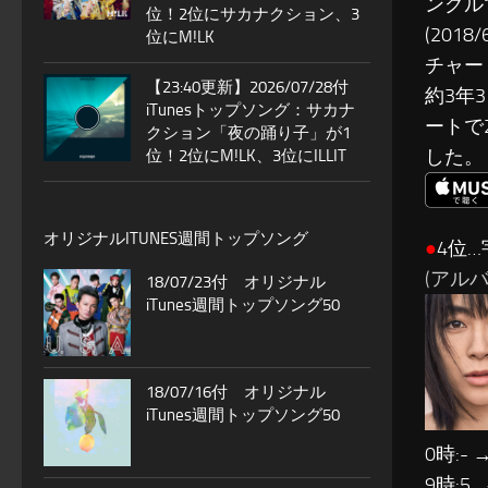
ングル
位！2位にサカナクション、3
(201
位にM!LK
チャー
【23:40更新】2026/07/28付
約3年
iTunesトップソング：サカナ
ートで
クション「夜の踊り子」が1
した。
位！2位にM!LK、3位にILLIT
オリジナルITUNES週間トップソング
●
4位…
(アルバ
18/07/23付 オリジナル
iTunes週間トップソング50
18/07/16付 オリジナル
iTunes週間トップソング50
0時:- 
9時:5 