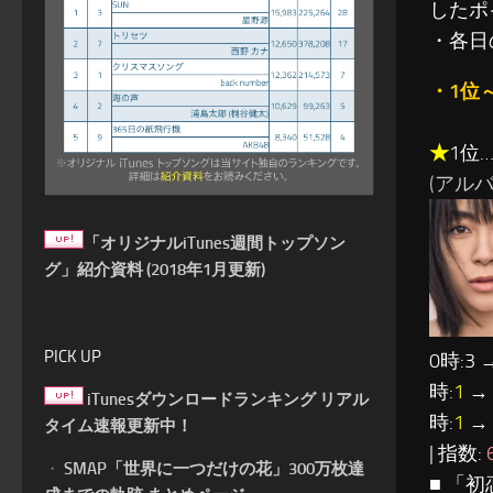
したポ
・各日
・1位
★
1位
(アルバ
「オリジナルiTunes週間トップソン
グ」紹介資料 (2018年1月更新)
PICK UP
0時:3 
時:
1
→ 
iTunesダウンロードランキング リアル
時:
1
→ 
タイム速報更新中！
| 指数:
・
SMAP「世界に一つだけの花」300万枚達
■ 「