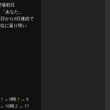
。登場初日
得。「あなた」
、初日から9日連続で
1位に返り咲い
:
1
→ 8時:
1
→ 9
 → 16時:2 → 17