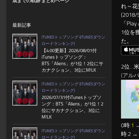
成までの軌跡 まとめページ
れ～花
(20
「Pla
最新記事
1位を
ITUNESトップソング (ITUNESダウン
た。
ロードランキング)
【4:00更新】2026/08/01付
iTunesトップソング：
BTS「Aliens」が1位！2位にサ
2位…
カナクション、3位にM!LK
(アルバム:
ITUNESトップソング (ITUNESダウン
ロードランキング)
2026/07/31付iTunesトップソ
ング：BTS「Aliens」が1位！2
位にサカナクション、3位に
M!LK
0時:
1
→
ITUNESトップソング (ITUNESダウン
時:2 →
ロードランキング)