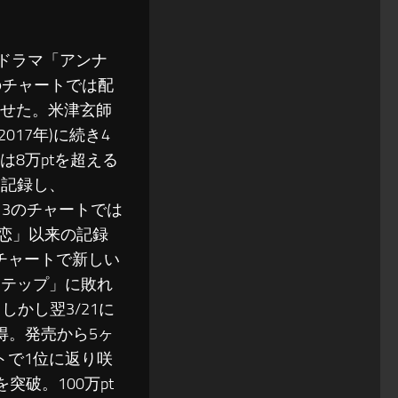
曜ドラマ「アンナ
)のチャートでは配
見せた。米津玄師
017年)に続き4
8万ptを超える
を記録し、
13のチャートでは
「恋」以来の記録
のチャートで新しい
ステップ」に敗れ
かし翌3/21に
得。発売から5ヶ
トで1位に返り咲
突破。100万pt