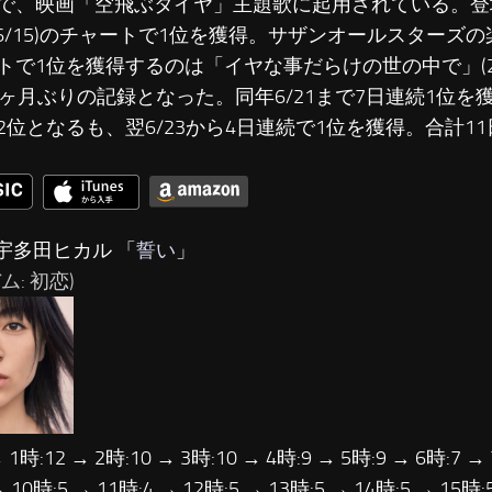
で、映画「空飛ぶタイヤ」主題歌に起用されている。登
8/6/15)のチャートで1位を獲得。サザンオールスターズの楽
トで1位を獲得するのは「イヤな事だらけの世の中で」(2015
3ヶ月ぶりの記録となった。同年6/21まで7日連続1位を獲
2位となるも、翌6/23から4日連続で1位を獲得。合計1
宇多田ヒカル 「
誓い
」
ム: 初恋)
→ 1時:12 → 2時:10 → 3時:10 → 4時:9 → 5時:9 → 6時:7 →
→ 10時:5 → 11時:4 → 12時:5 → 13時:5 → 14時:5 → 15時: