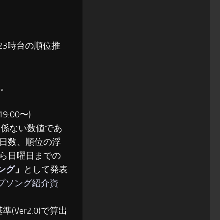
〜23時台の順位推
る。
:00〜)
関係ない数値であ
日数、順位の浮
ら日曜日までの
ソング
」
として発表
ップソング紹介資
(Ver2.0)で算出