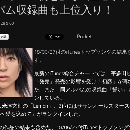
バム収録曲も上位入り！
28 9:00
Pocket
18/06/27付のiTunesトップソングの
す。
最新のiTunes総合チャートでは、宇多
「発売」発売の影響を受け「初恋」が再
た。また、同アルバムの収録曲「誓い」
ンしている。
は米津玄師の「Lemon」、3位にはサザンオールスターズ
ちへ愛を込めて」がランクインした。
の作品の結果も含めた、18/06/27付iTunesトップソ