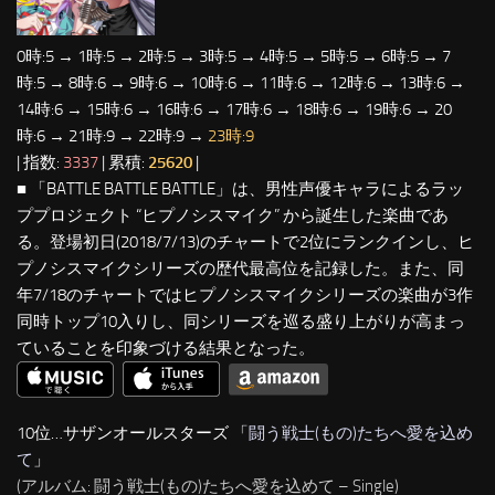
0時:5 → 1時:5 → 2時:5 → 3時:5 → 4時:5 → 5時:5 → 6時:5 → 7
時:5 → 8時:6 → 9時:6 → 10時:6 → 11時:6 → 12時:6 → 13時:6 →
14時:6 → 15時:6 → 16時:6 → 17時:6 → 18時:6 → 19時:6 → 20
時:6 → 21時:9 → 22時:9 →
23時:9
| 指数:
3337
| 累積:
25620
|
■ 「BATTLE BATTLE BATTLE」は、男性声優キャラによるラッ
ププロジェクト “ヒプノシスマイク” から誕生した楽曲であ
る。登場初日(2018/7/13)のチャートで2位にランクインし、ヒ
プノシスマイクシリーズの歴代最高位を記録した。また、同
年7/18のチャートではヒプノシスマイクシリーズの楽曲が3作
同時トップ10入りし、同シリーズを巡る盛り上がりが高まっ
ていることを印象づける結果となった。
10位…サザンオールスターズ 「
闘う戦士(もの)たちへ愛を込め
て
」
(アルバム: 闘う戦士(もの)たちへ愛を込めて – Single)