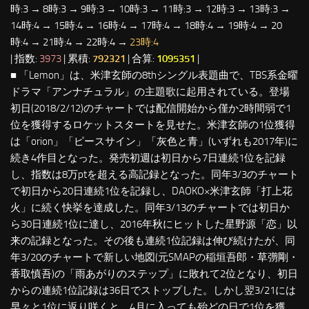
時:3 → 8時:3 → 9時:3 → 10時:3 → 11時:3 → 12時:3 → 13時:3 →
14時:4 → 15時:4 → 16時:4 → 17時:4 → 18時:4 → 19時:4 → 20
時:4 → 21時:4 → 22時:4 →
23時:4
| 指数:
3973
| 累積:
792321
| 合算:
1095351
|
■ 「Lemon」は、米津玄師の8thシングル表題曲で、TBS系金曜
ドラマ「アンナチュラル」の主題歌に起用されている。登場
初日(2018/2/12)のチャートでは配信開始から僅か2時間弱で1
位を獲得するロケットスタートを見せた。米津玄師の1位獲得
は「orion」「ピースサイン」「灰色と青」(いずれも2017年)に
続き4作目となった。発売初週は初日から7日連続1位を記録
し、指数は8万ptを超える高記録となった。同年3/3のチャート
で初日から20日連続1位を記録し、DAOKO×米津玄師「打上花
火」に続く快挙を達成した。同年3/13のチャートでは初日か
ら30日連続1位に達し、2016年秋にヒットした星野源「恋」以
来の記録となった。その後も連続1位記録は伸び続けたが、同
年3/20のチャートで新しい地図(元SMAPの稲垣吾郎・草彅剛・
香取慎吾)の「雨あがりのステップ」に敗れて2位となり、初日
からの連続1位記録は36日でストップした。しかし翌3/21には
早々と1位に返り咲くと、4月に入っても殆どの日で1位を獲