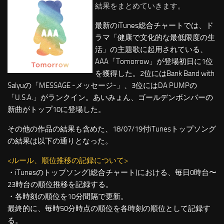
結果をまとめていきます。
最新のiTunes総合チャートでは、ド
ラマ「健康で文化的な最低限度の生
活」の主題歌に起用されている、
AAA「Tomorrow」が登場初日に1位
を獲得した。2位にはBank Band with
Salyuの「MESSAGE -メッセージ-」、3位にはDA PUMPの
「U.S.A.」がランクイン。あいみょん、ゴールデンボンバーの
新曲がトップ10に登場した。
その他の作品の結果も含めた、18/07/19付iTunesトップソング
の結果は以下の通りとなった。
<ルール、順位推移の記録について>
・iTunesのトップソング(総合チャート)における、毎日0時台〜
23時台の順位推移を記録する。
・各時刻の順位を10分間隔で更新。
最終的に、毎時50分時点の順位を各時刻の順位として記録す
る。