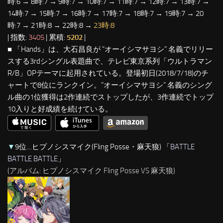
時:6 → 8時:7 → 9時:7 → 10時:7 → 11時:7 → 12時:7 → 13時:7 →
14時:7 → 15時:7 → 16時:7 → 17時:7 → 18時:7 → 19時:7 → 20
時:7 → 21時:8 → 22時:8 →
23時:8
| 指数:
3405
| 累積:
5202
|
■ 「Hands」は、大石昌良が “オーイシマサヨシ” 名義でリリー
スする3rdシングル表題曲で、テレビ東京系列「ウルトラマン
R/B」OPテーマに起用されている。登場初日(2018/7/18)のチ
ャートで8位にランクイン。”オーイシマサヨシ” 名義のシング
ル曲の1位獲得は2作連続でストップしたが、3作連続でトップ
10入りと好成績を続けている。
▼
9位…ヒプノシスマイク(Fling Posse・麻天狼) 「
BATTLE
BATTLE BATTLE
」
(アルバム: ヒプノシスマイク Fling Posse VS 麻天狼)