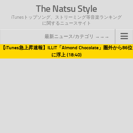
The Natsu Style
iTunesトップソング、ストリーミング等音楽ランキング
に関するニュースサイト
最新ニュース/カテゴリ →→→
【iTunes急上昇速報】ILLIT「Almond Chocolate」圏外から86位
TOP
に浮上 (18:40)
サイトについて
年間ヒット曲ランキング
2016年度特集記事
2017年度特集記事
iTunesトップソング速報
iTunesデイリー
オリジナル週間トップソング
「オリジナルiTunes週間トップソング」紹介資料