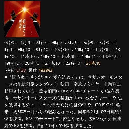
0時:9 → 1時:9 → 2時:9 → 3時:9 → 4時:9 → 5時:9 → 6時:9 → 7
時:9 → 8時:10 → 9時:10 → 10時:10 → 11時:10 → 12時:10 → 13
時:10 → 14時:10 → 15時:10 → 16時:10 → 17時:11 → 18時:12 →
19時:12 → 20時:10 → 21時:10 → 22時:10 →
23時:10
| 指数:
2128
| 累積:
133342
|
■ 「闘う戦士(もの)たちへ愛を込めて」は、サザンオールスタ
ーズの配信限定シングルで、映画「空飛ぶタイヤ」主題歌に
起用されている。登場初日(2018/6/15)のチャートで1位を獲
得。サザンオールスターズの楽曲がiTunes総合チャートで1位
を獲得するのは「イヤな事だらけの世の中で」(2015/3/11)以
来、約3年3ヶ月ぶりの記録となった。同年6/21まで7日連続1
位を獲得。6/22のチャートで2位となるも、翌6/23から4日連
続で1位を獲得。合計11日間で1位を獲得した。