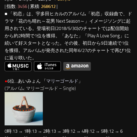
| 指数:
3456
| 累積:
268612
|
■ 「初恋」は、宇多田ヒカルのアルバム「初恋」収録曲で、ド
ラマ「花のち晴れ～花男 Next Season～」イメージソングに起
用されている。登場初日(2018/5/30)のチャートでは配信開始
から約2時間で1位を獲得。「あなた」「Play A Love Song」に
続いて好スタートとなった。その後、初日から9日連続で1位
を獲得。アルバムが発売された同年6/27のチャートで再び1位
に返り咲いた。
●
6位…あいみょん 「
マリーゴールド
」
(アルバム: マリーゴールド – Single)
0時:13 → 1時:13 → 2時:13 → 3時:12 → 4時:12 → 5時:12 → 6