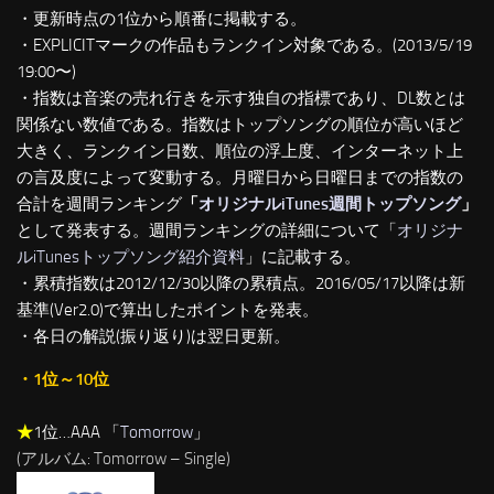
・更新時点の1位から順番に掲載する。
・EXPLICITマークの作品もランクイン対象である。(2013/5/19
19:00〜)
・指数は音楽の売れ行きを示す独自の指標であり、DL数とは
関係ない数値である。指数はトップソングの順位が高いほど
大きく、ランクイン日数、順位の浮上度、インターネット上
の言及度によって変動する。月曜日から日曜日までの指数の
合計を週間ランキング
「
オリジナルiTunes週間トップソング
」
として発表する。週間ランキングの詳細について「
オリジナ
ルiTunesトップソング紹介資料
」に記載する。
・累積指数は2012/12/30以降の累積点。2016/05/17以降は新
基準(Ver2.0)で算出したポイントを発表。
・各日の解説(振り返り)は翌日更新。
・1位～10位
★
1位…AAA 「
Tomorrow
」
(アルバム: Tomorrow – Single)