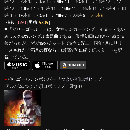
時:12 → 7時:13 → 8時:13 → 9時:13 → 10時:12 → 11時:12 → 12
時:12 → 13時:12 → 14時:11 → 15時:11 → 16時:11 → 17時:9 → 18
時:8 → 19時:8 → 20時:8 → 21時:7 → 22時:6 →
23時:6
| 指数:
3393
| 累積:
4304
|
■ 「マリーゴールド」は、女性シンガーソングライター・あい
みょんの5thシングル表題曲である。登場初日(2018/7/18)は15
位だったが、翌7/19のチャートで6位に浮上。同年4月にリリ
ースされた「満月の夜なら」(最高4位)に続く好スタートを記
録している。
●
7位…ゴールデンボンバー 「
つよいぞ!ロボヒップ
」
(アルバム: つよいぞ!ロボヒップ – Single)