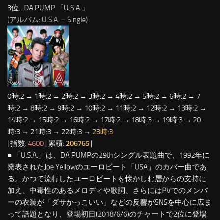
3位…DA PUMP 「
U.S.A.
」
(アルバム: U.S.A. – Single)
0時:2 → 1時:2 → 2時:2 → 3時:2 → 4時:2 → 5時:2 → 6時:2 → 7
時:2 → 8時:2 → 9時:2 → 10時:2 → 11時:2 → 12時:2 → 13時:2 →
14時:2 → 15時:2 → 16時:2 → 17時:2 → 18時:3 → 19時:3 → 20
時:3 → 21時:3 → 22時:3 →
23時:3
| 指数:
4600
| 累積:
206765
|
■ 「U.S.A.」は、DA PUMPの29thシングル表題曲で、1992年に
発表されたJoe Yellowのユーロビート「USA」のカバー曲であ
る。かつて流行したユーロビートを懐かしむ層からの支持に
加え、中毒性のあるメロディや歌詞、さらにはPVでのメンバ
ーの衣装が「ダサかっこいい」などの反響がSNSを中心に広ま
って話題となり、登場初日(2018/6/6)のチャートで2位に登場