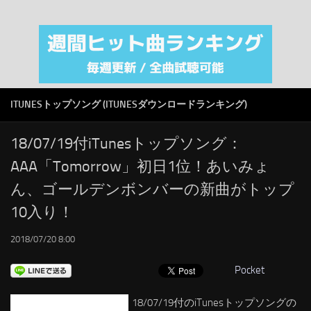
注目カテゴリ
オリジナルiTunes週間トップソング
音楽業界
SMAP
ITUNESトップソング (ITUNESダウンロードランキング)
AKB48
RSS
18/07/19付iTunesトップソング：
AAA「Tomorrow」初日1位！あいみょ
LINKS
ん、ゴールデンボンバーの新曲がトップ
10入り！
2018/07/20 8:00
Pocket
18/07/19付のiTunesトップソングの