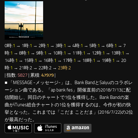
0時:
1
→ 1時:
1
→ 2時:
1
→ 3時:
1
→ 4時:
1
→ 5時:
1
→ 6時:
1
→ 7
時:
1
→ 8時:
1
→ 9時:
1
→ 10時:
1
→ 11時:
1
→ 12時:
1
→ 13時:
1
→
14時:
1
→ 15時:
1
→ 16時:
1
→ 17時:
1
→ 18時:
1
→ 19時:
1
→ 20
時:
1
→ 21時:2 → 22時:2 →
23時:2
| 指数:
5827
| 累積:
47979
|
■ 「MESSAGE -メッセージ-」は、Bank BandとSalyuのコラボレ
ーション曲である。「ap bank fes」開催直前の2018/7/13に配
信開始し、同日のチャートで1位を獲得した。Bank Bandの楽
曲がiTunes総合チャートの1位を獲得するのは、今作が初の快
挙となった。これまでは「こだま ことだま」(2016/7/22)の2位
が最高だった。