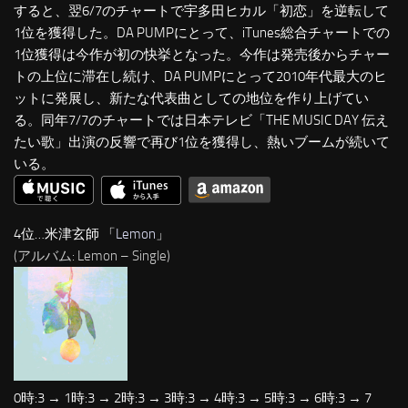
すると、翌6/7のチャートで宇多田ヒカル「初恋」を逆転して
1位を獲得した。DA PUMPにとって、iTunes総合チャートでの
1位獲得は今作が初の快挙となった。今作は発売後からチャー
トの上位に滞在し続け、DA PUMPにとって2010年代最大のヒ
ットに発展し、新たな代表曲としての地位を作り上げてい
る。同年7/7のチャートでは日本テレビ「THE MUSIC DAY 伝え
たい歌」出演の反響で再び1位を獲得し、熱いブームが続いて
いる。
4位…米津玄師 「
Lemon
」
(アルバム: Lemon – Single)
0時:3 → 1時:3 → 2時:3 → 3時:3 → 4時:3 → 5時:3 → 6時:3 → 7