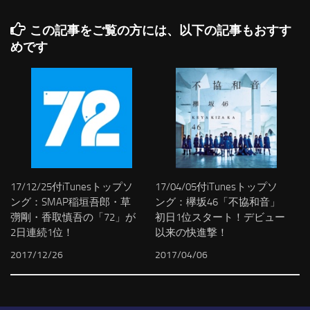
この記事をご覧の方には、以下の記事もおすす
めです
17/12/25付iTunesトップソ
17/04/05付iTunesトップソ
ング：SMAP稲垣吾郎・草
ング：欅坂46「不協和音」
彅剛・香取慎吾の「72」が
初日1位スタート！デビュー
2日連続1位！
以来の快進撃！
2017/12/26
2017/04/06