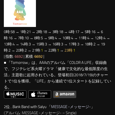
0時:58 → 1時:21 → 2時:18 → 3時:18 → 4時:17 → 5時:16 → 6
時:16 → 7時:10 → 8時:5 → 9時:4 → 10時:4 → 11時:4 → 12時:4 →
13時:4 → 14時:3 → 15時:3 → 16時:3 → 17時:3 → 18時:2 → 19
時:2 → 20時:2 → 21時:
1
→ 22時:
1
→
23時:
1
| 指数:
6692
| 累積:
6692
|
■ 「Tomorrow」は、AAAのアルバム「COLOR A LIFE」収録曲
で、フジテレビ系火曜ドラマ「健康で文化的な最低限度の生
活」主題歌に起用されている。登場初日(2018/7/19)のチャー
トで1位を獲得。「LIFE」から連続で1位スタートを記録してい
る。
2位…Bank Band with Salyu 「
MESSAGE -メッセージ-
」
(アルバム: MESSAGE -メッセージ- – Single)