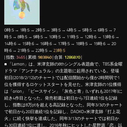
0時:5 → 1時:5 → 2時:5 → 3時:5 → 4時:5 → 5時:5 → 6時:5 → 7
時:5 → 8時:5 → 9時:5 → 10時:5 → 11時:5 → 12時:6 → 13時:6 →
14時:6 → 15時:6 → 16時:6 → 17時:5 → 18時:5 → 19時:6 → 20
時:6 → 21時:5 → 22時:5 →
23時:5
| 指数:
3465
| 累積:
983840
| 合算:
1286870
|
■ 「Lemon」は、米津玄師の8thシングル表題曲で、TBS系金曜
ドラマ「アンナチュラル」の主題歌に起用されている。登場
初日(2018/2/12)のチャートでは配信開始から僅か2時間弱で1
位を獲得するロケットスタートを見せた。米津玄師の1位獲得
は「orion」「ピースサイン」「灰色と青」(いずれも2017年)に
続き4作目となった。発売初週は初日から7日連続1位を記録
し、指数は8万ptを超える高記録となった。同年3/3のチャート
で初日から20日連続1位を記録し、DAOKO×米津玄師「打上花
火」に続く快挙を達成した。同年3/13のチャートでは初日か
ら30日連続1位に達し、2016年秋にヒットした星野源「恋」以