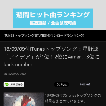
注目カテゴリ
オリジナルiTunes週間トップソング
音楽業界
SMAP
ITUNESトップソング (ITUNESダウンロードランキング)
AKB48
RSS
18/09/09付iTunesトップソング：星野源
「アイデア」が1位！2位にAimer、3位に
LINKS
back number
2018/09/09 9:00
Pocket
18/09/09付のiTunesトップソングの
結果をまとめていきます。