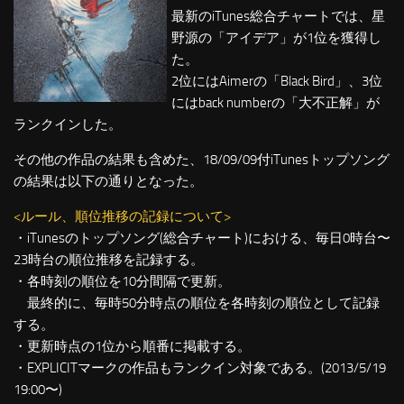
最新のiTunes総合チャートでは、星
野源の「アイデア」が1位を獲得し
た。
2位にはAimerの「Black Bird」、3位
にはback numberの「大不正解」が
ランクインした。
その他の作品の結果も含めた、18/09/09付iTunesトップソング
の結果は以下の通りとなった。
<ルール、順位推移の記録について>
・iTunesのトップソング(総合チャート)における、毎日0時台〜
23時台の順位推移を記録する。
・各時刻の順位を10分間隔で更新。
最終的に、毎時50分時点の順位を各時刻の順位として記録
する。
・更新時点の1位から順番に掲載する。
・EXPLICITマークの作品もランクイン対象である。(2013/5/19
19:00〜)