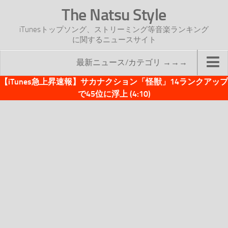
The Natsu Style
iTunesトップソング、ストリーミング等音楽ランキング
に関するニュースサイト
最新ニュース/カテゴリ →→→
【iTunes急上昇速報】サカナクション「怪獣」14ランクアップ
TOP
で45位に浮上 (4:10)
サイトについて
年間ヒット曲ランキング
2016年度特集記事
2017年度特集記事
iTunesトップソング速報
iTunesデイリー
オリジナル週間トップソング
「オリジナルiTunes週間トップソング」紹介資料