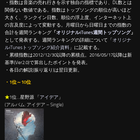
・指数は音楽の売れ行きを示す独自の指標であり、DL数とは
関係ない数値である。指数はトップソングの順位が高いほど
大きく、ランクイン日数、順位の浮上度、インターネット上
の言及度によって変動する。月曜日から日曜日までの指数の
合計を週間ランキング
「
オリジナルiTunes週間トップソング
」
として発表する。週間ランキングの詳細について「
オリジナ
ルiTunesトップソング紹介資料
」に記載する。
・累積指数は2012/12/30以降の累積点。2016/05/17以降は新
基準(Ver2.0)で算出したポイントを発表。
・各日の解説(振り返り)は翌日更新。
・1位～10位
★
1位…星野源 「
アイデア
」
(アルバム: アイデア – Single)