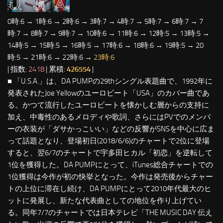
0時:6 → 1時:6 → 2時:6 → 3時:7 → 4時:7 → 5時:7 → 6時:7 → 7
時:7 → 8時:7 → 9時:7 → 10時:6 → 11時:6 → 12時:5 → 13時:5 →
14時:5 → 15時:5 → 16時:5 → 17時:6 → 18時:6 → 19時:5 → 20
時:5 → 21時:6 → 22時:6 →
23時:6
| 指数:
2418
| 累積:
426554
|
■ 「U.S.A.」は、DA PUMPの29thシングル表題曲で、1992年に
発表されたJoe Yellowのユーロビート「USA」のカバー曲であ
る。かつて流行したユーロビートを懐かしむ層からの支持に
加え、中毒性のあるメロディや歌詞、さらにはPVでのメンバ
ーの衣装が「ダサかっこいい」などの反響がSNSを中心に広ま
って話題となり、登場初日(2018/6/6)のチャートで2位に登場
すると、翌6/7のチャートで宇多田ヒカル「初恋」を逆転して
1位を獲得した。DA PUMPにとって、iTunes総合チャートでの
1位獲得は今作が初の快挙となった。今作は発売後からチャー
トの上位に滞在し続け、DA PUMPにとって2010年代最大のヒ
ットに発展し、新たな代表曲としての地位を作り上げてい
る。同年7/7のチャートでは日本テレビ「THE MUSIC DAY 伝え