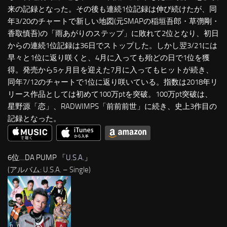
来の記録となった。その後も連続1位記録は伸び続けたが、同
年3/20のチャートで新しい地図(元SMAPの稲垣吾郎・草彅剛・
香取慎吾)の「雨あがりのステップ」に敗れて2位となり、初日
からの連続1位記録は36日でストップした。しかし翌3/21には
早々と1位に返り咲くと、4月に入っても殆どの日で1位を獲
得。発売から5ヶ月目を迎えた7月に入ってもヒットが続き、
同年7/12のチャートで1位に返り咲いている。指数は2018年リ
リース作品としては初めて100万ptを突破。100万pt突破は、
星野源「恋」、RADWIMPS「前前前世」に続き、史上3作目の
記録となった。
6位…DA PUMP 「
U.S.A.
」
(アルバム: U.S.A. – Single)