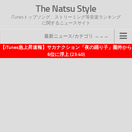
The Natsu Style
iTunesトップソング、ストリーミング等音楽ランキング
に関するニュースサイト
最新ニュース/カテゴリ →→→
【iTunes急上昇速報】サカナクション「夜の踊り子」圏外から
TOP
6位に浮上 (23:40)
サイトについて
年間ヒット曲ランキング
2016年度特集記事
2017年度特集記事
iTunesトップソング速報
iTunesデイリー
オリジナル週間トップソング
「オリジナルiTunes週間トップソング」紹介資料