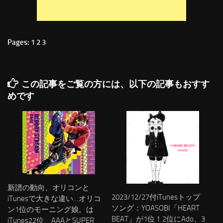
Pages:
1
2
3
この記事をご覧の方には、以下の記事もおすす
めです
新譜の動向、オリコンと
2023/12/27付iTunesトップ
iTunesで大きな違い…オリコ
ソング：YOASOBI「HEART
ン1位のモーニング娘。は
BEAT」が1位！2位にAdo、3
iTunes22位、AAAとSUPER