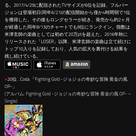
る。2017/4/29に配信されたTVサイズが6位を記録。フルバー
ジョンは登場初日(同年6/21)の配信開始から僅か4時間弱で1位
を獲得した。その後もロングセラーが続き、発売から約2ヶ月
が経過した同年8/13のチャートでも8位にランクイン。指数は
米津玄師の楽曲としては初めて20万ptを超えた。2016年秋に
リリースされた「LOSER」以降、米津玄師の楽曲は立て続けに
トップ10入りを記録しており、人気の拡大を裏付ける結果を
残し続けている。
●
20位…Coda 「
Fighting Gold -ジョジョの奇妙な冒険 黄金の風
OP-
」
(アルバム: Fighting Gold -ジョジョの奇妙な冒険 黄金の風 OP- –
Single)