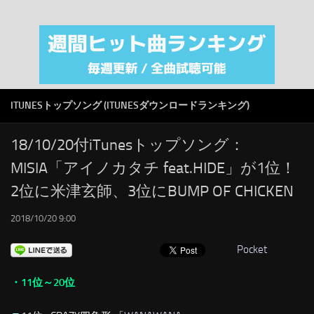
注目カテゴリ
オリジナルiTunes週間トップソング
音楽業界
SMAP
ITUNESトップソング (ITUNESダウンロードランキング)
AKB48
RSS
18/10/20付iTunesトップソング：
MISIA「アイノカタチ feat.HIDE」が1位！
LINKS
2位に米津玄師、3位にBUMP OF CHICKEN
2018/10/20 9:00
Pocket
・11位～20位