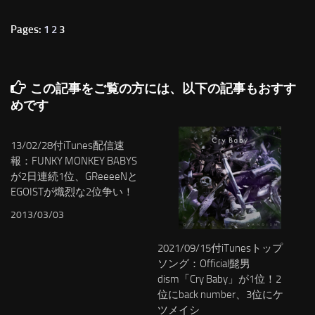
Pages:
1
2
3
この記事をご覧の方には、以下の記事もおすす
めです
13/02/28付iTunes配信速
報：FUNKY MONKEY BABYS
が2日連続1位、GReeeeNと
EGOISTが熾烈な2位争い！
2013/03/03
2021/09/15付iTunesトップ
ソング：Official髭男
dism「Cry Baby」が1位！2
位にback number、3位にケ
ツメイシ