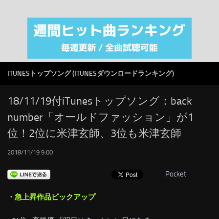
注目カテゴリ
オリジナルiTunes週間トップソング
音楽業界
SMAP
ITUNESトップソング (ITUNESダウンロードランキング)
AKB48
RSS
18/11/19付iTunesトップソング：back
number「オールドファッション」が1
LINKS
位！2位に米津玄師、3位も米津玄師
2018/11/19 9:00
Pocket
・急上昇作品ピックアップ