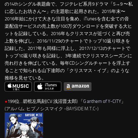
の14thシングル表題曲で、フジテレビ系月9ドラマ「5→9 〜私
に恋したお坊さん〜」の主題歌に起用された。2015年末〜
2016年始にかけて大きな注目を集め、iTunesを含む全ての音
楽配信サービスの売上数が100万ダウンロードを突破する大ヒ
ットを記録している。2016年もクリスマスが近づくと再び売
上数を伸ばし、2016/11/29のチャートでトップ10返り咲きを
記録した。2017年も同様に浮上し、2017/12/12のチャートで
トップ10返り咲きを記録し、3年連続でクリスマスシーズンに
売れ行きを伸ばしている。毎年CDシングルチャートを浮上す
ることで知られる山下達郎の「クリスマス・イブ」のような
推移を見せている。
●
199位…碧棺左馬刻(CV:浅沼晋太郎) 「
G anthem of Y-CITY
」
(アルバム: ヒプノシスマイク -BAYSIDE M.T.C-)