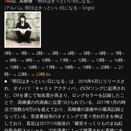
●
64位…高橋優 「
明日はきっといい日になる
」
(アルバム: 明日はきっといい日になる – Single)
0時:- → 1時:- → 2時:- → 3時:- → 4時:- → 5時:- → 6時:- → 7時:-
→ 8時:- → 9時:- → 10時:- → 11時:- → 12時:- → 13時:- → 14時:-
→ 15時:- → 16時:- → 17時:- → 18時:- → 19時:- → 20時:- → 21
時:- → 22時:- →
23時:64
■ 「明日はきっといい日になる」は、2015年6月にリリースさ
れ、ダイハツ「キャスト アクティバ」のCMソングに起用され
た。CMを通じて知名度が高まり、ロングセラーを記録したこ
とで、高橋優の代表曲に位置づけられている。2017年1月の時
点で指数が8万ptを超えており、高橋優の楽曲中の最高記録と
なっている。音楽番組等のタイミングで度々売れ行きを伸ば
しており、直近は2017/1/6放送の「爆笑そっくりものまね紅
白歌合戦スペシャル」で出演者によって披露された直後にチ