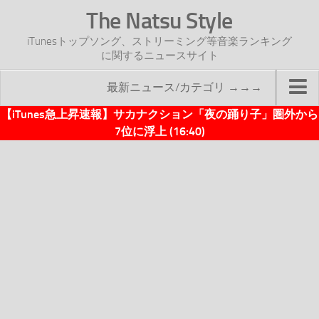
The Natsu Style
iTunesトップソング、ストリーミング等音楽ランキング
に関するニュースサイト
最新ニュース/カテゴリ →→→
【iTunes急上昇速報】サカナクション「夜の踊り子」圏外から
TOP
7位に浮上 (16:40)
サイトについて
年間ヒット曲ランキング
2016年度特集記事
2017年度特集記事
iTunesトップソング速報
iTunesデイリー
オリジナル週間トップソング
「オリジナルiTunes週間トップソング」紹介資料