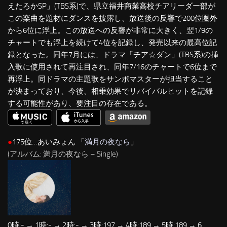
えたろかSP」(TBS系)で、県立福井商業高校チアリーダー部が
この楽曲を題材にダンスを披露し、放送後の反響で200位圏外
から6位に浮上。この放送への反響が非常に大きく、翌1/9の
チャートでも浮上を続けて4位を記録し、発売以来の最高位記
録となった。同年7月には、ドラマ「チア☆ダン」(TBS系)の挿
入歌に使用されて再注目され、同年7/16のチャートで6位まで
再浮上。同ドラマの主題歌をサンボマスターが担当すること
が決まっており、今後、相乗効果でリバイバルヒットを記録
する可能性があり、要注目の存在である。
●
175位…あいみょん 「
満月の夜なら
」
(アルバム: 満月の夜なら – Single)
0時:- → 1時:- → 2時:- → 3時:197 → 4時:189 → 5時:189 → 6