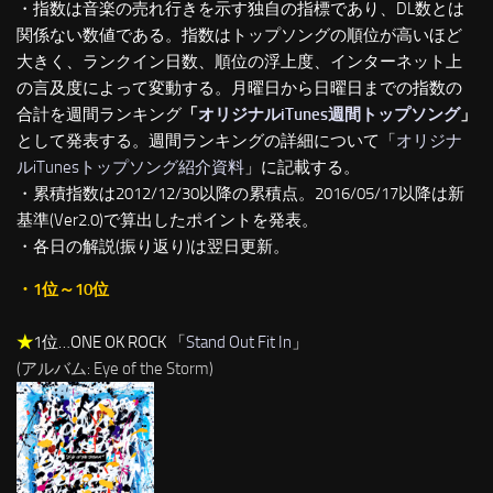
・指数は音楽の売れ行きを示す独自の指標であり、DL数とは
関係ない数値である。指数はトップソングの順位が高いほど
大きく、ランクイン日数、順位の浮上度、インターネット上
の言及度によって変動する。月曜日から日曜日までの指数の
合計を週間ランキング
「
オリジナルiTunes週間トップソング
」
として発表する。週間ランキングの詳細について「
オリジナ
ルiTunesトップソング紹介資料
」に記載する。
・累積指数は2012/12/30以降の累積点。2016/05/17以降は新
基準(Ver2.0)で算出したポイントを発表。
・各日の解説(振り返り)は翌日更新。
・1位～10位
★
1位…ONE OK ROCK 「
Stand Out Fit In
」
(アルバム: Eye of the Storm)