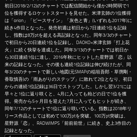
初日(2018/2/12)のチャートでは配信開始から僅か2時間弱で1
位を獲得するロケットスタートを見せた。米津玄師の1位獲得
は「orion」「ピースサイン」「灰色と青」(いずれも2017年)に
続き4作目となった。発売初週は初日から7日連続1位を記録
し、指数は8万ptを超える高記録となった。同年3/3のチャート
で初日から20日連続1位を記録し、DAOKO×米津玄師「打上花
火」に続く快挙を達成した。同年3/13のチャートでは初日か
ら30日連続1位に達し、2016年秋にヒットした星野源「恋」以
来の記録となった。その後も連続1位記録は伸び続けたが、同
年3/20のチャートで新しい地図(元SMAPの稲垣吾郎・草彅剛・
香取慎吾)の「雨あがりのステップ」に敗れて2位となり、初日
からの連続1位記録は36日でストップした。しかし翌3/21には
早々と1位に返り咲くと、4月に入っても殆どの日で1位を獲
得。発売から5ヶ月目を迎えた7月に入ってもヒットが続き、
同年7/12のチャートで1位に返り咲いている。指数は2018年リ
リース作品としては初めて100万ptを突破。100万pt突破は、
星野源「恋」、RADWIMPS「前前前世」に続き、史上3作目の
記録となった。