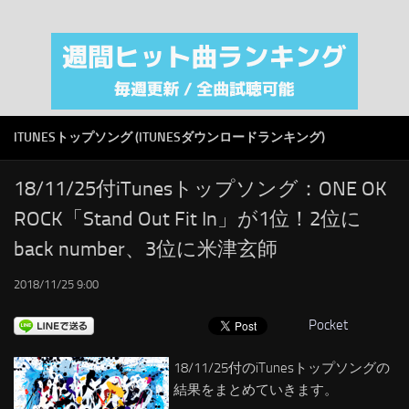
注目カテゴリ
オリジナルiTunes週間トップソング
音楽業界
SMAP
ITUNESトップソング (ITUNESダウンロードランキング)
AKB48
RSS
18/11/25付iTunesトップソング：ONE OK
ROCK「Stand Out Fit In」が1位！2位に
LINKS
back number、3位に米津玄師
2018/11/25 9:00
Pocket
18/11/25付のiTunesトップソングの
結果をまとめていきます。