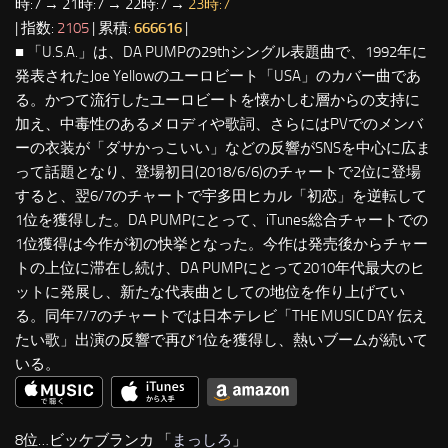
時:7 → 21時:7 → 22時:7 →
23時:7
| 指数:
2105
| 累積:
666616
|
■ 「U.S.A.」は、DA PUMPの29thシングル表題曲で、1992年に
発表されたJoe Yellowのユーロビート「USA」のカバー曲であ
る。かつて流行したユーロビートを懐かしむ層からの支持に
加え、中毒性のあるメロディや歌詞、さらにはPVでのメンバ
ーの衣装が「ダサかっこいい」などの反響がSNSを中心に広ま
って話題となり、登場初日(2018/6/6)のチャートで2位に登場
すると、翌6/7のチャートで宇多田ヒカル「初恋」を逆転して
1位を獲得した。DA PUMPにとって、iTunes総合チャートでの
1位獲得は今作が初の快挙となった。今作は発売後からチャー
トの上位に滞在し続け、DA PUMPにとって2010年代最大のヒ
ットに発展し、新たな代表曲としての地位を作り上げてい
る。同年7/7のチャートでは日本テレビ「THE MUSIC DAY 伝え
たい歌」出演の反響で再び1位を獲得し、熱いブームが続いて
いる。
8位…ビッケブランカ 「
まっしろ
」