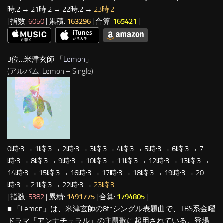
時:2 → 21時:2 → 22時:2 →
23時:2
| 指数:
6050
| 累積:
163296
| 合算:
165421
|
3位…米津玄師 「
Lemon
」
(アルバム: Lemon – Single)
0時:3 → 1時:3 → 2時:3 → 3時:3 → 4時:3 → 5時:3 → 6時:3 → 7
時:3 → 8時:3 → 9時:3 → 10時:3 → 11時:3 → 12時:3 → 13時:3 →
14時:3 → 15時:3 → 16時:3 → 17時:3 → 18時:3 → 19時:3 → 20
時:3 → 21時:3 → 22時:3 →
23時:3
| 指数:
5382
| 累積:
1491775
| 合算:
1794805
|
■ 「Lemon」は、米津玄師の8thシングル表題曲で、TBS系金曜
ドラマ「アンナチュラル」の主題歌に起用されている。登場