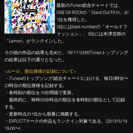
最新のiTunes総合チャートでは、
ONE OK ROCKの「Stand Out Fit In」が
1位を獲得した。
2位にはback numberの「オールドフ
ァッション」、3位には米津玄師の
「Lemon」がランクインした。
その他の作品の結果も含めた、18/11/25付iTunesトップソング
の結果は以下の通りとなった。
<ルール、順位推移の記録について>
・iTunesのトップソング(総合チャート)における、毎日0時台〜
23時台の順位推移を記録する。
・各時刻の順位を10分間隔で更新。
最終的に、毎時50分時点の順位を各時刻の順位として記録
する。
・更新時点の1位から順番に掲載する。
・EXPLICITマークの作品もランクイン対象である。(2013/5/19
19:00〜)