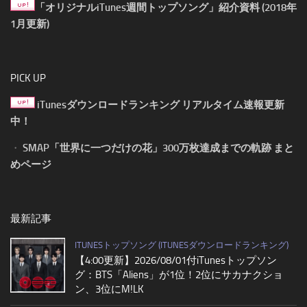
「オリジナルiTunes週間トップソング」紹介資料 (2018年
1月更新)
PICK UP
iTunesダウンロードランキング リアルタイム速報更新
中！
・
SMAP「世界に一つだけの花」300万枚達成までの軌跡 まと
めページ
最新記事
ITUNESトップソング (ITUNESダウンロードランキング)
【4:00更新】2026/08/01付iTunesトップソン
グ：BTS「Aliens」が1位！2位にサカナクショ
ン、3位にM!LK