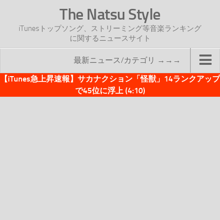
The Natsu Style
iTunesトップソング、ストリーミング等音楽ランキング
に関するニュースサイト
最新ニュース/カテゴリ →→→
【iTunes急上昇速報】サカナクション「怪獣」14ランクアップ
TOP
で45位に浮上 (4:10)
サイトについて
年間ヒット曲ランキング
2016年度特集記事
2017年度特集記事
iTunesトップソング速報
iTunesデイリー
オリジナル週間トップソング
「オリジナルiTunes週間トップソング」紹介資料