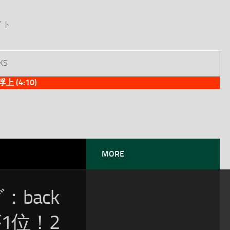
イト
KS
(4:10)
MORE
：back
」が1位！2