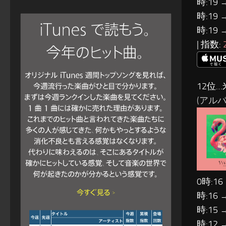
時:19 
時:19 
時:19 
| 指数:
12位…
(アルバム:
0時:16
時:16 
時:15 
時:12 