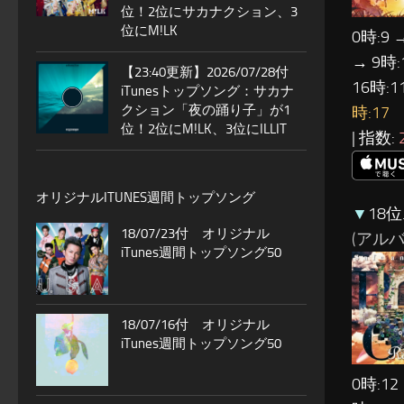
位！2位にサカナクション、3
位にM!LK
0時:9 
→ 9時:
【23:40更新】2026/07/28付
16時:1
iTunesトップソング：サカナ
クション「夜の踊り子」が1
時:17
位！2位にM!LK、3位にILLIT
| 指数:
オリジナルITUNES週間トップソング
▼
18位…
18/07/23付 オリジナル
(アルバム:
iTunes週間トップソング50
18/07/16付 オリジナル
iTunes週間トップソング50
0時:12