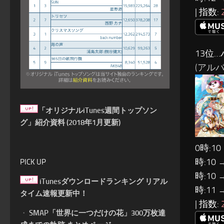
| 指数:
13位
(アルバ
「オリジナルiTunes週間トップソン
グ」紹介資料 (2018年1月更新)
0時:10
時:10 
PICK UP
時:10 
iTunesダウンロードランキング リアル
時:11 
タイム速報更新中！
| 指数:
・
SMAP「世界に一つだけの花」300万枚達