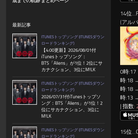
成までの軌跡 まとめページ
14位…F
(アルバム
最新記事
ITUNESトップソング (ITUNESダウン
ロードランキング)
【4:00更新】2026/08/01付
iTunesトップソング：
BTS「Aliens」が1位！2位にサ
カナクション、3位にM!LK
0時:17
時:18 
ITUNESトップソング (ITUNESダウン
時:18 
ロードランキング)
2026/07/31付iTunesトップソ
時:13 
ング：BTS「Aliens」が1位！2
| 指数:
位にサカナクション、3位に
M!LK
ITUNESトップソング (ITUNESダウン
15位…O
ロードランキング)