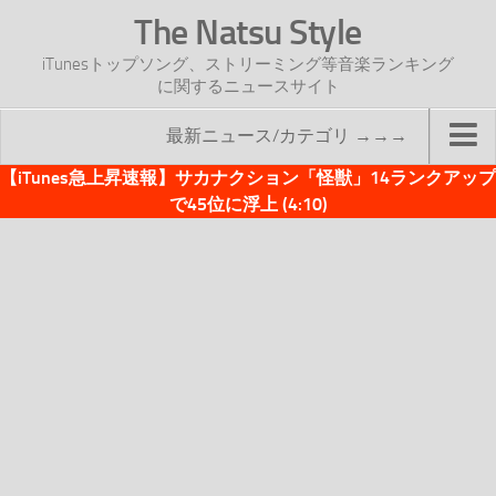
The Natsu Style
iTunesトップソング、ストリーミング等音楽ランキング
に関するニュースサイト
最新ニュース/カテゴリ →→→
【iTunes急上昇速報】サカナクション「怪獣」14ランクアップ
TOP
で45位に浮上 (4:10)
サイトについて
年間ヒット曲ランキング
2016年度特集記事
2017年度特集記事
iTunesトップソング速報
iTunesデイリー
オリジナル週間トップソング
「オリジナルiTunes週間トップソング」紹介資料