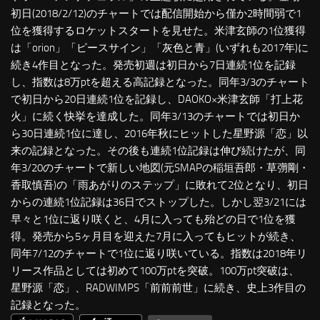
初日(2018/2/12)のチャートでは配信開始から僅か2時間弱で1
位を獲得するロケットスタートを見せた。米津玄師の1位獲得
は「orion」「ピースサイン」「灰色と青」(いずれも2017年)に
続き4作目となった。発売初週は初日から7日連続1位を記録
し、指数は8万ptを超える高記録となった。同年3/3のチャート
で初日から20日連続1位を記録し、DAOKO×米津玄師「打上花
火」に続く快挙を達成した。同年3/13のチャートでは初日か
ら30日連続1位に達し、2016年秋にヒットした星野源「恋」以
来の記録となった。その後も連続1位記録は伸び続けたが、同
年3/20のチャートで新しい地図(元SMAPの稲垣吾郎・草彅剛・
香取慎吾)の「雨あがりのステップ」に敗れて2位となり、初日
からの連続1位記録は36日でストップした。しかし翌3/21には
早々と1位に返り咲くと、4月に入っても殆どの日で1位を獲
得。発売から5ヶ月目を迎えた7月に入ってもヒットが続き、
同年7/12のチャートで1位に返り咲いている。指数は2018年リ
リース作品としては初めて100万ptを突破。100万pt突破は、
星野源「恋」、RADWIMPS「前前前世」に続き、史上3作目の
記録となった。