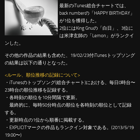
最新のiTunes総合チャートでは、
back numberの「HAPPY BIRTHDAY」
が1位を獲得した。
2位にはKing Gnuの「白日」、3位に
は米津玄師の「Lemon」がランクイ
ンした。
その他の作品の結果も含めた、19/02/23付iTunesトップソング
の結果は以下の通りとなった。
<ルール、順位推移の記録について>
・iTunesのトップソング(総合チャート)における、毎日0時台〜
23時台の順位推移を記録する。
・各時刻の順位を10分間隔で更新。
最終的に、毎時50分時点の順位を各時刻の順位として記録
する。
・更新時点の1位から順番に掲載する。
・EXPLICITマークの作品もランクイン対象である。(2013/5/19
19:00〜)