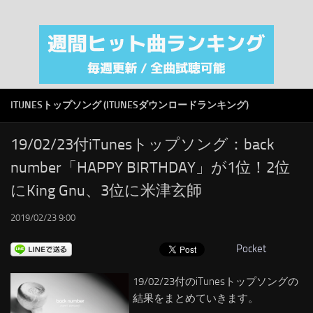
注目カテゴリ
オリジナルiTunes週間トップソング
音楽業界
SMAP
ITUNESトップソング (ITUNESダウンロードランキング)
AKB48
RSS
19/02/23付iTunesトップソング：back
number「HAPPY BIRTHDAY」が1位！2位
LINKS
にKing Gnu、3位に米津玄師
2019/02/23 9:00
Pocket
19/02/23付のiTunesトップソングの
結果をまとめていきます。