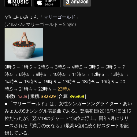
4位…あいみょん 「
マリーゴールド
」
(アルバム: マリーゴールド – Single)
0時:5 → 1時:5 → 2時:5 → 3時:5 → 4時:5 → 5時:5 → 6時:5 → 7
時:5 → 8時:5 → 9時:5 → 10時:5 → 11時:5 → 12時:5 → 13時:5 →
14時:5 → 15時:5 → 16時:5 → 17時:5 → 18時:5 → 19時:5 → 20
時:5 → 21時:4 → 22時:4 →
23時:4
| 指数:
4239
| 累積:
332329
| 合算:
346369
|
■ 「マリーゴールド」は、女性シンガーソングライター・あい
みょんの5thシングル表題曲である。登場初日(2018/7/18)は15
位だったが、翌7/19のチャートで6位に浮上。同年4月にリリ
ースされた「満月の夜なら」(最高4位)に続く好スタートを記
録している。