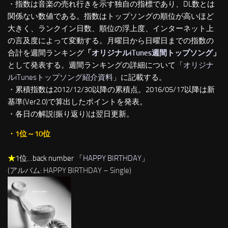
・指数は音楽の売れ行きを示す独自の指標であり、DL数とは
関係ない数値である。指数はトップソングの順位が高いほど
大きく、ランクイン日数、順位の浮上度、インターネット上
の言及度によって変動する。月曜日から日曜日までの指数の
合計を週間ランキング
「
オリジナルiTunes週間トップソング
」
として発表する。週間ランキングの詳細について「
オリジナ
ルiTunesトップソング紹介資料
」に記載する。
・累積指数は2012/12/30以降の累積点。2016/05/17以降は新
基準(Ver2.0)で算出したポイントを発表。
・各日の解説(振り返り)は翌日更新。
・1位～10位
★
1位…back number 「
HAPPY BIRTHDAY
」
(アルバム: HAPPY BIRTHDAY – Single)