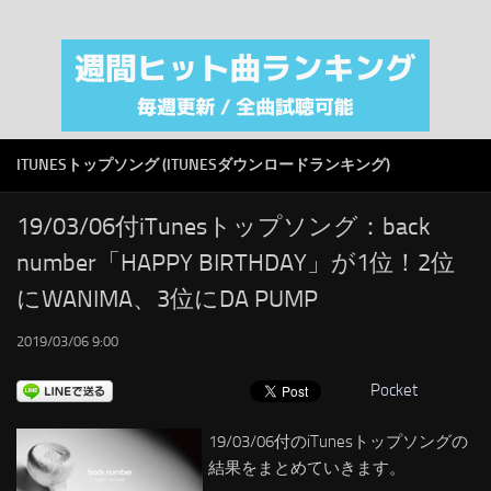
注目カテゴリ
オリジナルiTunes週間トップソング
音楽業界
SMAP
ITUNESトップソング (ITUNESダウンロードランキング)
AKB48
RSS
19/03/06付iTunesトップソング：back
number「HAPPY BIRTHDAY」が1位！2位
LINKS
にWANIMA、3位にDA PUMP
2019/03/06 9:00
Pocket
19/03/06付のiTunesトップソングの
結果をまとめていきます。