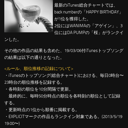
最新のiTunes総合チャートでは、
back numberの「HAPPY BIRTHDAY」
が1位を獲得した。
2位にはWANIMAの「アゲイン」、3
位にはDA PUMPの「桜」がランクイ
ンした。
その他の作品の結果も含めた、19/03/06付iTunesトップソング
の結果は以下の通りとなった。
<ルール、順位推移の記録について>
・iTunesのトップソング(総合チャート)における、毎日0時台〜
23時台の順位推移を記録する。
・各時刻の順位を10分間隔で更新。
最終的に、毎時50分時点の順位を各時刻の順位として記録
する。
・更新時点の1位から順番に掲載する。
・EXPLICITマークの作品もランクイン対象である。(2013/5/19
19:00〜)