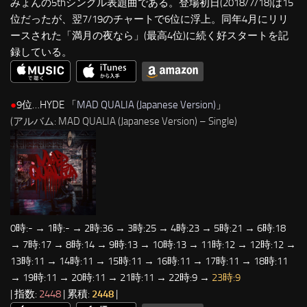
みょんの5thシングル表題曲である。登場初日(2018/7/18)は15
位だったが、翌7/19のチャートで6位に浮上。同年4月にリリ
ースされた「満月の夜なら」(最高4位)に続く好スタートを記
録している。
●
9位…HYDE 「
MAD QUALIA (Japanese Version)
」
(アルバム: MAD QUALIA (Japanese Version) – Single)
0時:- → 1時:- → 2時:36 → 3時:25 → 4時:23 → 5時:21 → 6時:18
→ 7時:17 → 8時:14 → 9時:13 → 10時:13 → 11時:12 → 12時:12 →
13時:11 → 14時:11 → 15時:11 → 16時:11 → 17時:11 → 18時:11
→ 19時:11 → 20時:11 → 21時:11 → 22時:9 →
23時:9
| 指数:
2448
| 累積:
2448
|