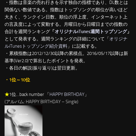
・指数は音楽の売れ行きを示す独自の指標であり、DL数とは
関係ない数値である。指数はトップソングの順位が高いほど
大きく、ランクイン日数、順位の浮上度、インターネット上
の言及度によって変動する。月曜日から日曜日までの指数の
合計を週間ランキング
「
オリジナルiTunes週間トップソング
」
として発表する。週間ランキングの詳細について「
オリジナ
ルiTunesトップソング紹介資料
」に記載する。
・累積指数は2012/12/30以降の累積点。2016/05/17以降は新
基準(Ver2.0)で算出したポイントを発表。
・各日の解説(振り返り)は翌日更新。
・1位～10位
★
1位…back number 「
HAPPY BIRTHDAY
」
(アルバム: HAPPY BIRTHDAY – Single)