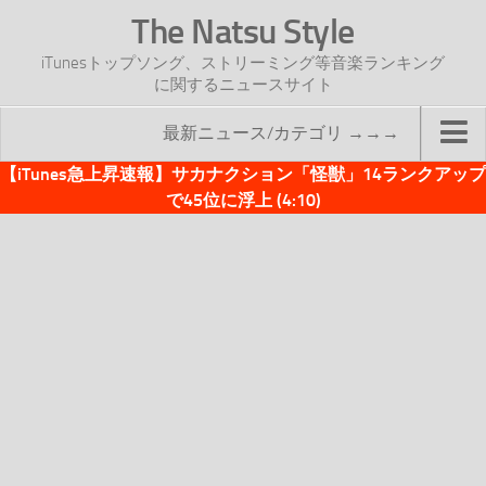
The Natsu Style
iTunesトップソング、ストリーミング等音楽ランキング
に関するニュースサイト
最新ニュース/カテゴリ →→→
【iTunes急上昇速報】サカナクション「怪獣」14ランクアップ
TOP
で45位に浮上 (4:10)
サイトについて
年間ヒット曲ランキング
2016年度特集記事
2017年度特集記事
iTunesトップソング速報
iTunesデイリー
オリジナル週間トップソング
「オリジナルiTunes週間トップソング」紹介資料