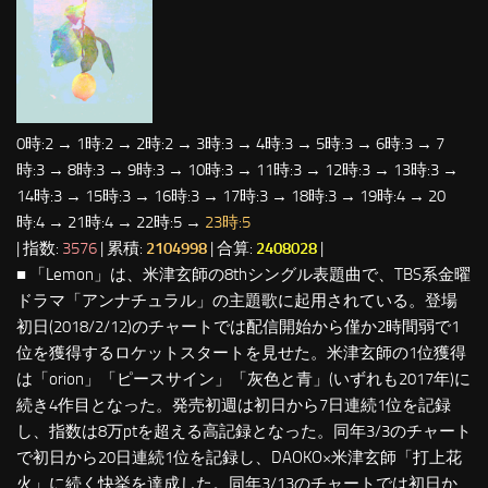
0時:2 → 1時:2 → 2時:2 → 3時:3 → 4時:3 → 5時:3 → 6時:3 → 7
時:3 → 8時:3 → 9時:3 → 10時:3 → 11時:3 → 12時:3 → 13時:3 →
14時:3 → 15時:3 → 16時:3 → 17時:3 → 18時:3 → 19時:4 → 20
時:4 → 21時:4 → 22時:5 →
23時:5
| 指数:
3576
| 累積:
2104998
| 合算:
2408028
|
■ 「Lemon」は、米津玄師の8thシングル表題曲で、TBS系金曜
ドラマ「アンナチュラル」の主題歌に起用されている。登場
初日(2018/2/12)のチャートでは配信開始から僅か2時間弱で1
位を獲得するロケットスタートを見せた。米津玄師の1位獲得
は「orion」「ピースサイン」「灰色と青」(いずれも2017年)に
続き4作目となった。発売初週は初日から7日連続1位を記録
し、指数は8万ptを超える高記録となった。同年3/3のチャート
で初日から20日連続1位を記録し、DAOKO×米津玄師「打上花
火」に続く快挙を達成した。同年3/13のチャートでは初日か