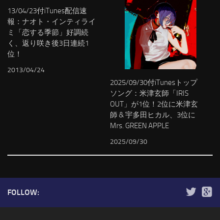
13/04/23付iTunes配信速
報：ナオト・インティライ
ミ「恋する季節」好調続
く、返り咲き後3日連続1
位！
2013/04/24
2025/09/30付iTunesトップ
ソング：米津玄師「IRIS
OUT」が1位！2位に米津玄
師 & 宇多田ヒカル、3位に
Mrs. GREEN APPLE
2025/09/30
FOLLOW: