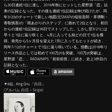
ら30日連続1位に達し、2016年秋にヒットした星野源「恋」以
来の記録となった。その後も連続1位記録は伸び続けたが、同
年3/20のチャートで新しい地図(元SMAPの稲垣吾郎・草彅剛・
香取慎吾)の「雨あがりのステップ」に敗れて2位となり、初日
からの連続1位記録は36日でストップした。しかし翌3/21には
早々と1位に返り咲くと、4月に入っても殆どの日で1位を獲
得。発売から5ヶ月目を迎えた7月に入ってもヒットが続き、
同年7/12のチャートで1位に返り咲いている。指数は2018年リ
リース作品としては初めて100万ptを突破。100万pt突破は、
星野源「恋」、RADWIMPS「前前前世」に続き、史上3作目の
記録となった。
▼
6位…King Gnu 「
白日
」
(アルバム: 白日 – Single)