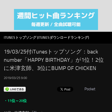
注目カテゴリ
オリジナルiTunes週間トップソング
音楽業界
SMAP
ITUNESトップソング (ITUNESダウンロードランキング)
AKB48
RSS
19/03/25付iTunesトップソング：back
number「HAPPY BIRTHDAY」が1位！2位
LINKS
に米津玄師、3位にBUMP OF CHICKEN
2019/03/25 9:00
Pocket
・11位～20位