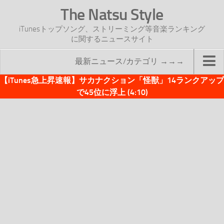
The Natsu Style
iTunesトップソング、ストリーミング等音楽ランキング
に関するニュースサイト
最新ニュース/カテゴリ →→→
【iTunes急上昇速報】サカナクション「怪獣」14ランクアップ
TOP
で45位に浮上 (4:10)
サイトについて
年間ヒット曲ランキング
2016年度特集記事
2017年度特集記事
iTunesトップソング速報
iTunesデイリー
オリジナル週間トップソング
「オリジナルiTunes週間トップソング」紹介資料