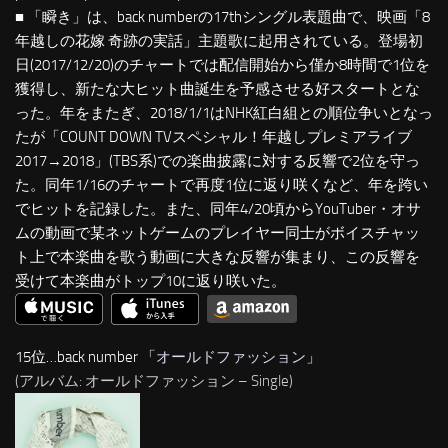
■ 「瞬き」は、back numberの17thシングル表題曲で、映画「8
年越しの花嫁 奇跡の実話」主題歌に起用されている。登場初
日(2017/12/20)のチャートでは配信開始から僅か8時間で1位を
獲得し、新たな大ヒット曲誕生を予感させる好スタートとな
った。年をまたぎ、2018/1/1はNHK紅白組との順位争いとなっ
たが「COUNT DOWN TVスペシャル！年越しプレミアライブ
2017→2018」(TBS系)での楽曲披露に対する反響で2位を守っ
た。同年1/16のチャートで再度1位に返り咲くなど、年を跨い
でヒットを記録した。また、同年4/20頃からYouTuber・オサ
ムの動画で某ネットゲームのプレイヤー同士がボイスチャッ
ト上で本楽曲を歌う動画に大きな反響が集まり、この反響を
受けて本楽曲がトップ10に返り咲いた。
15位…back number 「
オールドファッション
」
(アルバム: オールドファッション – Single)