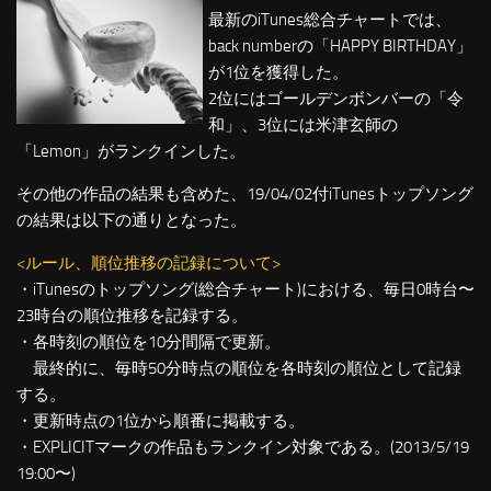
最新のiTunes総合チャートでは、
back numberの「HAPPY BIRTHDAY」
が1位を獲得した。
2位にはゴールデンボンバーの「令
和」、3位には米津玄師の
「Lemon」がランクインした。
その他の作品の結果も含めた、19/04/02付iTunesトップソング
の結果は以下の通りとなった。
<ルール、順位推移の記録について>
・iTunesのトップソング(総合チャート)における、毎日0時台〜
23時台の順位推移を記録する。
・各時刻の順位を10分間隔で更新。
最終的に、毎時50分時点の順位を各時刻の順位として記録
する。
・更新時点の1位から順番に掲載する。
・EXPLICITマークの作品もランクイン対象である。(2013/5/19
19:00〜)