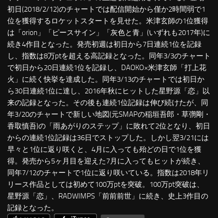
初日(2018/2/12)のチャートでは配信開始から僅か2時間弱で1
位を獲得するロケットスタートを見せた。米津玄師の1位獲得
は「orion」「ピースサイン」「灰色と青」(いずれも2017年)に
続き4作目となった。発売初週は初日から7日連続1位を記録
し、指数は8万ptを超える高記録となった。同年3/3のチャート
で初日から20日連続1位を記録し、DAOKO×米津玄師「打上花
火」に続く快挙を達成した。同年3/13のチャートでは初日か
ら30日連続1位に達し、2016年秋にヒットした星野源「恋」以
来の記録となった。その後も連続1位記録は伸び続けたが、同
年3/20のチャートで新しい地図(元SMAPの稲垣吾郎・草彅剛・
香取慎吾)の「雨あがりのステップ」に敗れて2位となり、初日
からの連続1位記録は36日でストップした。しかし翌3/21には
早々と1位に返り咲くと、4月に入っても殆どの日で1位を獲
得。発売から5ヶ月目を迎えた7月に入ってもヒットが続き、
同年7/12のチャートで1位に返り咲いている。指数は2018年リ
リース作品としては初めて100万ptを突破。100万pt突破は、
星野源「恋」、RADWIMPS「前前前世」に続き、史上3作目の
記録となった。