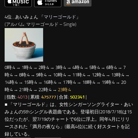
4位…あいみょん 「
マリーゴールド
」
(アルバム: マリーゴールド – Single)
0時:4 → 1時:4 → 2時:4 → 3時:4 → 4時:4 → 5時:4 → 6時:4 → 7
時:4 → 8時:4 → 9時:4 → 10時:4 → 11時:4 → 12時:4 → 13時:4 →
14時:4 → 15時:4 → 16時:4 → 17時:4 → 18時:4 → 19時:4 → 20
時:4 → 21時:4 → 22時:4 →
23時:4
| 指数:
4013
| 累積:
475777
| 合算:
502341
|
■ 「マリーゴールド」は、女性シンガーソングライター・あい
みょんの5thシングル表題曲である。登場初日(2018/7/18)は15
位だったが、翌7/19のチャートで6位に浮上。同年4月にリリ
ースされた「満月の夜なら」(最高4位)に続く好スタートを記
録している。