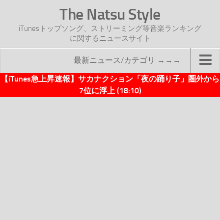
The Natsu Style
iTunesトップソング、ストリーミング等音楽ランキング
に関するニュースサイト
最新ニュース/カテゴリ →→→
【iTunes急上昇速報】サカナクション「夜の踊り子」圏外から
TOP
7位に浮上 (18:10)
サイトについて
年間ヒット曲ランキング
2016年度特集記事
2017年度特集記事
iTunesトップソング速報
iTunesデイリー
オリジナル週間トップソング
「オリジナルiTunes週間トップソング」紹介資料