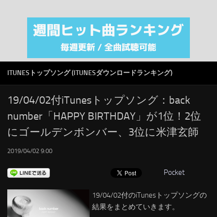
注目カテゴリ
オリジナルiTunes週間トップソング
音楽業界
SMAP
ITUNESトップソング (ITUNESダウンロードランキング)
AKB48
RSS
19/04/02付iTunesトップソング：back
number「HAPPY BIRTHDAY」が1位！2位
LINKS
にゴールデンボンバー、3位に米津玄師
2019/04/02 9:00
Pocket
19/04/02付のiTunesトップソングの
結果をまとめていきます。