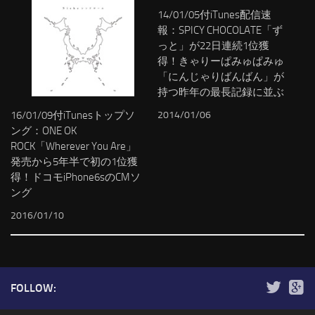
14/01/05付iTunes配信速
報：SPICY CHOCOLATE「ず
っと」が22日連続1位獲
得！きゃりーぱみゅぱみゅ
「にんじゃりばんばん」が
持つ昨年の最長記録に並ぶ
2014/01/06
16/01/09付iTunesトップソ
ング：ONE OK
ROCK「Wherever You Are」
発売から5年半で初の1位獲
得！ドコモiPhone6sのCMソ
ング
2016/01/10
FOLLOW: