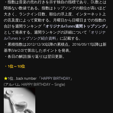
・指数は音楽の売れ行きを示す独自の指標であり、DL数とは
関係ない数値である。指数はトップソングの順位が高いほど
大きく、ランクイン日数、順位の浮上度、インターネット上
の言及度によって変動する。月曜日から日曜日までの指数の
合計を週間ランキング
「
オリジナルiTunes週間トップソング
」
として発表する。週間ランキングの詳細について「
オリジナ
ルiTunesトップソング紹介資料
」に記載する。
・累積指数は2012/12/30以降の累積点。2016/05/17以降は新
基準(Ver2.0)で算出したポイントを発表。
・各日の解説(振り返り)は翌日更新。
・1位～10位
★
1位…back number 「
HAPPY BIRTHDAY
」
(アルバム: HAPPY BIRTHDAY – Single)