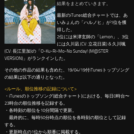
結果をまとめていきます。
最新のiTunes総合チャートでは、あ
いみょんの「ハルノヒ」が1位を獲
得した。
2位には米津玄師の「Lemon」、3位
には久川凪 (CV: 立花日菜) & 久川颯
(CV: 長江里加)の「O-Ku-Ri-Mo-No Sunday! (M@STER
VERSION)」がランクインした。
その他の作品の結果も含めた、19/04/19付iTunesトップソング
の結果は以下の通りとなった。
<ルール、順位推移の記録について>
・iTunesのトップソング(総合チャート)における、毎日0時台〜
23時台の順位推移を記録する。
・各時刻の順位を10分間隔で更新。
最終的に、毎時50分時点の順位を各時刻の順位として記録
する。
・更新時点の1位から順番に掲載する。