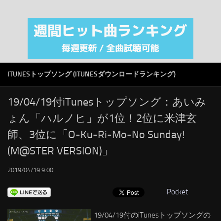
注目カテゴリ
オリジナルiTunes週間トップソング
音楽業界
SMAP
ITUNESトップソング (ITUNESダウンロードランキング)
AKB48
RSS
19/04/19付iTunesトップソング：あいみ
ょん「ハルノヒ」が1位！2位に米津玄
LINKS
師、3位に「O-Ku-Ri-Mo-No Sunday!
(M@STER VERSION)」
2019/04/19 9:00
Pocket
19/04/19付のiTunesトップソングの