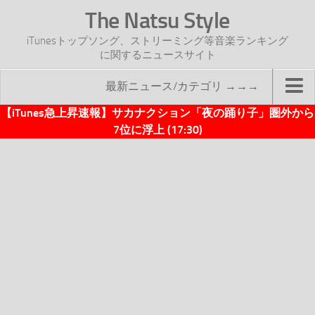
The Natsu Style
iTunesトップソング、ストリーミング等音楽ランキング
に関するニュースサイト
最新ニュース/カテゴリ →→→
【iTunes急上昇速報】サカナクション「夜の踊り子」圏外から
TOP
7位に浮上 (17:30)
サイトについて
年間ヒット曲ランキング
2016年度特集記事
2017年度特集記事
iTunesトップソング速報
iTunesデイリー
オリジナル週間トップソング
「オリジナルiTunes週間トップソング」紹介資料