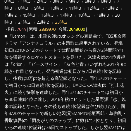
0時:3 → 1時:3 → 2時:3 → 3時:3 → 4時:3 → 5時:3 → 6時:3 → 7
時:3 → 8時:3 → 9時:3 → 10時:3 → 11時:3 → 12時:2 → 13時:2 →
14時:2 → 15時:3 → 16時:3 → 17時:3 → 18時:3 → 19時:3 → 20
時:3 → 21時:2 → 22時:2 →
23時:2
| 指数:
7644
| 累積:
2339970
| 合算:
2643000
|
■ 「Lemon」は、米津玄師の8thシングル表題曲で、TBS系金曜
ドラマ「アンナチュラル」の主題歌に起用されている。登場
初日(2018/2/12)のチャートでは配信開始から僅か2時間弱で1
位を獲得するロケットスタートを見せた。米津玄師の1位獲得
は「orion」「ピースサイン」「灰色と青」(いずれも2017年)に
続き4作目となった。発売初週は初日から7日連続1位を記録
し、指数は8万ptを超える高記録となった。同年3/3のチャート
で初日から20日連続1位を記録し、DAOKO×米津玄師「打上花
火」に続く快挙を達成した。同年3/13のチャートでは初日か
ら30日連続1位に達し、2016年秋にヒットした星野源「恋」以
来の記録となった。その後も連続1位記録は伸び続けたが、同
年3/20のチャートで新しい地図(元SMAPの稲垣吾郎・草彅剛・
香取慎吾)の「雨あがりのステップ」に敗れて2位となり、初日
からの連続1位記録は36日でストップした。しかし翌3/21には