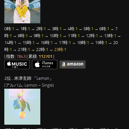
0時:
1
→ 1時:
1
→ 2時:
1
→ 3時:
1
→ 4時:
1
→ 5時:
1
→ 6時:
1
→ 7
時:
1
→ 8時:
1
→ 9時:
1
→ 10時:
1
→ 11時:
1
→ 12時:
1
→ 13時:
1
→
14時:
1
→ 15時:
1
→ 16時:
1
→ 17時:
1
→ 18時:
1
→ 19時:
1
→ 20
時:
1
→ 21時:
1
→ 22時:
1
→
23時:
1
| 指数:
7843
| 累積:
112701
|
2位…米津玄師 「
Lemon
」
(アルバム: Lemon – Single)