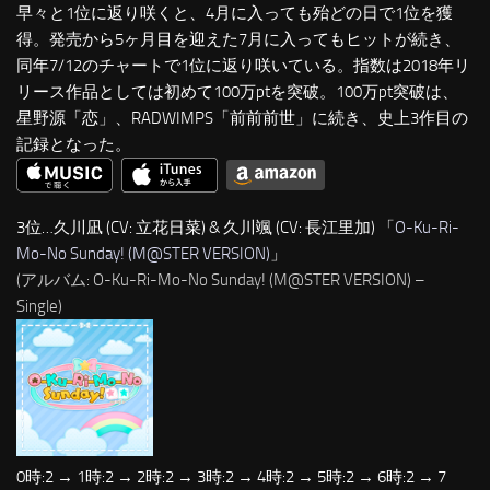
早々と1位に返り咲くと、4月に入っても殆どの日で1位を獲
得。発売から5ヶ月目を迎えた7月に入ってもヒットが続き、
同年7/12のチャートで1位に返り咲いている。指数は2018年リ
リース作品としては初めて100万ptを突破。100万pt突破は、
星野源「恋」、RADWIMPS「前前前世」に続き、史上3作目の
記録となった。
3位…久川凪 (CV: 立花日菜) & 久川颯 (CV: 長江里加) 「
O-Ku-Ri-
Mo-No Sunday! (M@STER VERSION)
」
(アルバム: O-Ku-Ri-Mo-No Sunday! (M@STER VERSION) –
Single)
0時:2 → 1時:2 → 2時:2 → 3時:2 → 4時:2 → 5時:2 → 6時:2 → 7