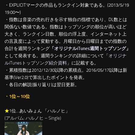
・EXPLICITマークの作品もランクイン対象である。(2013/5/19
19:00〜)
・指数は音楽の売れ行きを示す独自の指標であり、DL数とは
関係ない数値である。指数はトップソングの順位が高いほど
大きく、ランクイン日数、順位の浮上度、インターネット上
の言及度によって変動する。月曜日から日曜日までの指数の
合計を週間ランキング
「
オリジナルiTunes週間トップソング
」
として発表する。週間ランキングの詳細について「
オリジナ
ルiTunesトップソング紹介資料
」に記載する。
・累積指数は2012/12/30以降の累積点。2016/05/17以降は新
基準(Ver2.0)で算出したポイントを発表。
・各日の解説(振り返り)は翌日更新。
・1位～10位
★
1位…あいみょん 「
ハルノヒ
」
(アルバム: ハルノヒ – Single)