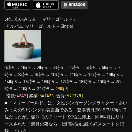
5位…あいみょん 「
マリーゴールド
」
(アルバム: マリーゴールド – Single)
0時:5 → 1時:5 → 2時:5 → 3時:5 → 4時:5 → 5時:5 → 6時:5 → 7
時:5 → 8時:5 → 9時:5 → 10時:5 → 11時:5 → 12時:5 → 13時:5 →
14時:5 → 15時:5 → 16時:5 → 17時:5 → 18時:5 → 19時:5 → 20
時:5 → 21時:5 → 22時:5 →
23時:5
| 指数:
4843
| 累積:
541423
| 合算:
571378
|
■ 「マリーゴールド」は、女性シンガーソングライター・あい
みょんの5thシングル表題曲である。登場初日(2018/7/18)は15
位だったが、翌7/19のチャートで6位に浮上。同年4月にリリ
ースされた「満月の夜なら」(最高4位)に続く好スタートを記
録している。