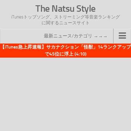
The Natsu Style
iTunesトップソング、ストリーミング等音楽ランキング
に関するニュースサイト
最新ニュース/カテゴリ →→→
【iTunes急上昇速報】サカナクション「怪獣」14ランクアップ
TOP
で45位に浮上 (4:10)
サイトについて
年間ヒット曲ランキング
2016年度特集記事
2017年度特集記事
iTunesトップソング速報
iTunesデイリー
オリジナル週間トップソング
「オリジナルiTunes週間トップソング」紹介資料