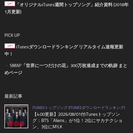
「オリジナルiTunes週間トップソング」紹介資料 (2018年
1月更新)
PICK UP
iTunesダウンロードランキング リアルタイム速報更新
中！
・
SMAP「世界に一つだけの花」300万枚達成までの軌跡 まと
めページ
最新記事
ITUNESトップソング (ITUNESダウンロードランキング)
【4:00更新】2026/08/01付iTunesトップソン
グ：BTS「Aliens」が1位！2位にサカナクショ
ン、3位にM!LK