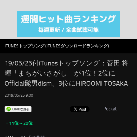
注目カテゴリ
オリジナルiTunes週間トップソング
音楽業界
SMAP
ITUNESトップソング (ITUNESダウンロードランキング)
AKB48
RSS
19/05/25付iTunesトップソング：菅田 将
暉「まちがいさがし」が1位！2位に
LINKS
Official髭男dism、3位にHIROOMI TOSAKA
2019/05/25 9:00
Pocket
・11位～20位