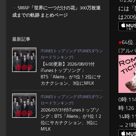
1/2
・
SMAP「世界に一つだけの花」300万枚達
には「
成までの軌跡 まとめページ
は20
最新記事
●
64位…
(アルバ
ITUNESトップソング (ITUNESダウン
ロードランキング)
【4:00更新】2026/08/01付
iTunesトップソング：
BTS「Aliens」が1位！2位にサ
カナクション、3位にM!LK
ITUNESトップソング (ITUNESダウン
0時:11
ロードランキング)
時:126
2026/07/31付iTunesトップソ
14時:1
ング：BTS「Aliens」が1位！2
位にサカナクション、3位に
→ 21時
M!LK