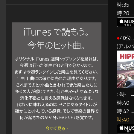
時:35 
時:28 
●
40位…
(アルバ
0時:- →
時:40 
時:42 
時:40