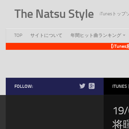
The Natsu Style
iTunesト
TOP
サイトについて
年間ヒット曲ランキング
【iTun
FOLLOW:
ITUN
19
将