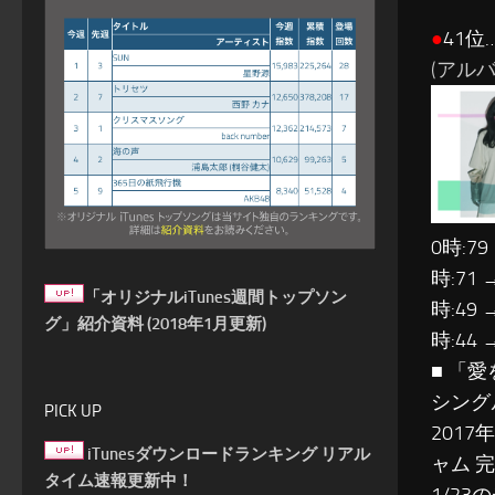
●
41位
(アルバ
0時:79
時:71 
「オリジナルiTunes週間トップソン
時:49 
グ」紹介資料 (2018年1月更新)
時:44 
■ 「
シングル
PICK UP
201
iTunesダウンロードランキング リアル
ャム 
タイム速報更新中！