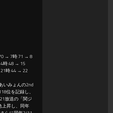
70 → 7時:71 → 8
14時:48 → 15
 21時:44 → 22
いみょんの2nd
に118位を記録し、
/21放送の「関ジ
を急上昇し、同年