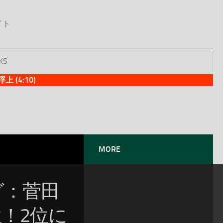
イト
KS
(4:10)
MORE
ング：菅田
！2位に