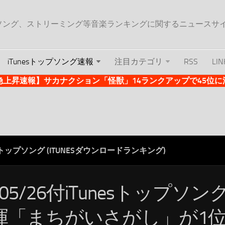
ップソング、ストリーミング等音楽ランキングに関するニュースサ
iTunesトップソング速報
注目カテゴリ
RSS
LIN
es急上昇速報】サカナクション「怪獣」14ランクアップで45位に浮上 
ESトップソング (ITUNESダウンロードランキング)
/05/26付iTunesトップソ
暉「まちがいさがし」が1位