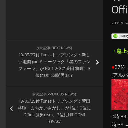
Of
2019/05/
次の記事(NEXT NEWS)
・急上
19/05/27付iTunesトップソング：新し
い地図 join ミュージック「星のファン
●
27位
ファーレ」が1位！2位に菅田 将暉、3
(アル
位にOfficial髭男dism
前の記事(PREVIOUS NEWS)
19/05/25付iTunesトップソング：菅田
将暉「まちがいさがし」が1位！2位に
Official髭男dism、3位にHIROOMI
0時:39
TOSAKA
時:39 