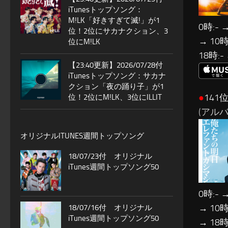
iTunesトップソング：
M!LK「好きすぎて滅!」が1
0時:- →
位！2位にサカナクション、3
→ 10時:
位にM!LK
18時:-
【23:40更新】2026/07/28付
iTunesトップソング：サカナ
クション「夜の踊り子」が1
●
141
位！2位にM!LK、3位にILLIT
(アルバ
オリジナルITUNES週間トップソング
18/07/23付 オリジナル
iTunes週間トップソング50
0時:- →
→ 10時:
18/07/16付 オリジナル
iTunes週間トップソング50
→ 18時