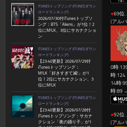
ITUNESトップソング (ITUNESダウン
ロードランキング)
●
69位
2026/07/30付iTunesトップソ
(アルバム
ング：BTS「Aliens」が1位！2
位にM!LK、3位にサカナクショ
ン
ITUNESトップソング (ITUNESダウン
ロードランキング)
【23:40更新】2026/07/29付
0時:13
iTunesトップソング：
M!LK「好きすぎて滅!」が1
時:124
位！2位にサカナクション、3
14時:9
位にM!LK
時:89 
ITUNESトップソング (ITUNESダウン
ロードランキング)
【23:40更新】2026/07/28付
●
92位
iTunesトップソング：サカナ
(アルバム
クション「夜の踊り子」が1