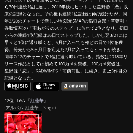
ら30日連続1位に達し、2016年秋にヒットした星野源「恋」以
来の記録となった。その後も連続1位記録は伸び続けたが、同
年3/20のチャートで新しい地図(元SMAPの稲垣吾郎・草彅剛・
香取慎吾)の「雨あがりのステップ」に敗れて2位となり、初日
からの連続1位記録は36日でストップした。しかし翌3/21には
早々と1位に返り咲くと、4月に入っても殆どの日で1位を獲
得。発売から5ヶ月目を迎えた7月に入ってもヒットが続き、
同年7/12のチャートで1位に返り咲いている。指数は2018年リ
リース作品としては初めて100万ptを突破。100万pt突破は、
星野源「恋」、RADWIMPS「前前前世」に続き、史上3作目の
記録となった。
12位…LiSA 「
紅蓮華
」
(アルバム: 紅蓮華 – Single)