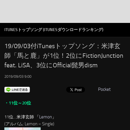
注目カテゴリ
オリジナルiTunes週間トップソング
音楽業界
ITUNESトップソング (ITUNESダウンロードランキング)
SMAP
19/09/03付iTunesトップソング：米津玄
AKB48
師「馬と鹿」が1位！2位にFictionJunction
RSS
feat. LiSA、3位にOfficial髭男dism
LINKS
2019/09/03 9:00
Pocket
・11位～20位
11位…米津玄師 「
Lemon
」
(アルバム: Lemon – Single)