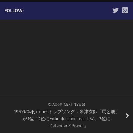
FOLLOW:
次の記事(NEXT NEWS)
19/09/04付iTunesトップソング：米津玄師「馬と鹿」
が1位！2位にFictionJunction feat. LiSA、3位に
「Defender’Z Brand!」