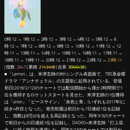
0時:12 → 1時:12 → 2時:12 → 3時:12 → 4時:12 → 5時:12 → 6
時:12 → 7時:12 → 8時:12 → 9時:12 → 10時:12 → 11時:12 → 12
時:11 → 13時:11 → 14時:11 → 15時:11 → 16時:11 → 17時:11 →
18時:11 → 19時:11 → 20時:12 → 21時:12 → 22時:12 →
23時:11
| 指数:
2647
| 累積:
2743408
| 合算:
3046438
|
■ 「Lemon」は、米津玄師の8thシングル表題曲で、TBS系金曜
ドラマ「アンナチュラル」の主題歌に起用されている。登場
初日(2018/2/12)のチャートでは配信開始から僅か2時間弱で1
位を獲得するロケットスタートを見せた。米津玄師の1位獲得
は「orion」「ピースサイン」「灰色と青」(いずれも2017年)に
続き4作目となった。発売初週は初日から7日連続1位を記録
し、指数は8万ptを超える高記録となった。同年3/3のチャート
で初日から20日連続1位を記録し、DAOKO×米津玄師「打上花
火」に続く快挙を達成した。同年3/13のチャートでは初日か