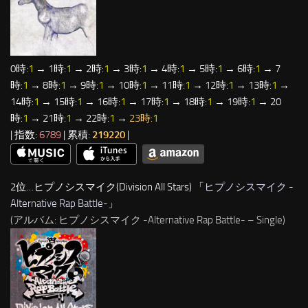
0時:
1
→ 1時:
1
→ 2時:
1
→ 3時:
1
→ 4時:
1
→ 5時:
1
→ 6時:
1
→ 7
時:
1
→ 8時:
1
→ 9時:
1
→ 10時:
1
→ 11時:
1
→ 12時:
1
→ 13時:
1
→
14時:
1
→ 15時:
1
→ 16時:
1
→ 17時:
1
→ 18時:
1
→ 19時:
1
→ 20
時:
1
→ 21時:
1
→ 22時:
1
→
23時:
1
| 指数:
6789
| 累積:
219220
|
2位…ヒプノシスマイク(Division All Stars) 「
ヒプノシスマイク -
Alternative Rap Battle-
」
(アルバム: ヒプノシスマイク -Alternative Rap Battle- – Single)