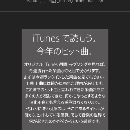
Battle-」、3位にFictionJunction feat. LiSA