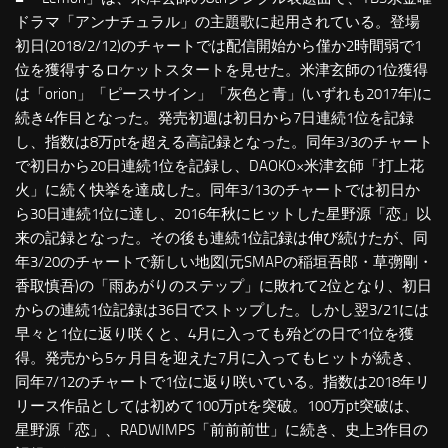
ドラマ「アンナチュラル」の主題歌に起用されている。登場
初日(2018/2/12)のチャートでは配信開始から僅か2時間弱で1
位を獲得するロケットスタートを見せた。米津玄師の1位獲得
は「orion」「ピースサイン」「灰色と青」(いずれも2017年)に
続き4作目となった。発売初週は初日から7日連続1位を記録
し、指数は8万ptを超える高記録となった。同年3/3のチャート
で初日から20日連続1位を記録し、DAOKO×米津玄師「打上花
火」に続く快挙を達成した。同年3/13のチャートでは初日か
ら30日連続1位に達し、2016年秋にヒットした星野源「恋」以
来の記録となった。その後も連続1位記録は伸び続けたが、同
年3/20のチャートで新しい地図(元SMAPの稲垣吾郎・草彅剛・
香取慎吾)の「雨あがりのステップ」に敗れて2位となり、初日
からの連続1位記録は36日でストップした。しかし翌3/21には
早々と1位に返り咲くと、4月に入っても殆どの日で1位を獲
得。発売から5ヶ月目を迎えた7月に入ってもヒットが続き、
同年7/12のチャートで1位に返り咲いている。指数は2018年リ
リース作品としては初めて100万ptを突破。100万pt突破は、
星野源「恋」、RADWIMPS「前前前世」に続き、史上3作目の