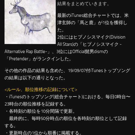
結果をまとめていきます。
最新のiTunes総合チャートでは、米
津玄師の「馬と鹿」が1位を獲得し
た。
2位にはヒプノシスマイク(Division
All Stars)の「ヒプノシスマイク -
Alternative Rap Battle-」、3位にはOfficial髭男dismの
「Pretender」がランクインした。
その他の作品の結果も含めた、19/09/07付iTunesトップソング
の結果は以下の通りとなった。
<ルール、順位推移の記録について>
・iTunesのトップソング(総合チャート)における、毎日0時台〜
23時台の順位推移を記録する。
・各時刻の順位を10分間隔で更新。
最終的に、毎時50分時点の順位を各時刻の順位として記録
する。
・更新時点の1位から順番に掲載する。