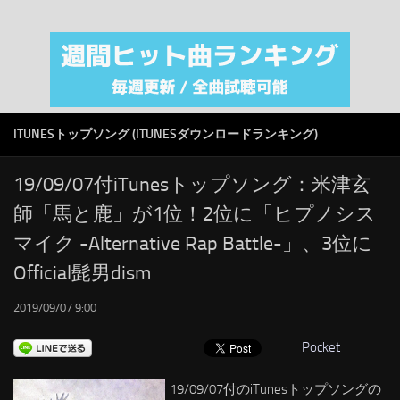
注目カテゴリ
オリジナルiTunes週間トップソング
音楽業界
SMAP
ITUNESトップソング (ITUNESダウンロードランキング)
AKB48
RSS
19/09/07付iTunesトップソング：米津玄
師「馬と鹿」が1位！2位に「ヒプノシス
LINKS
マイク -Alternative Rap Battle-」、3位に
Official髭男dism
2019/09/07 9:00
Pocket
19/09/07付のiTunesトップソングの