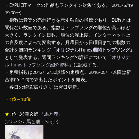
・EXPLICITマークの作品もランクイン対象である。(2013/5/19
19:00〜)
・指数は音楽の売れ行きを示す独自の指標であり、DL数とは
関係ない数値である。指数はトップソングの順位が高いほど
大きく、ランクイン日数、順位の浮上度、インターネット上
の言及度によって変動する。月曜日から日曜日までの指数の
合計を週間ランキング
「
オリジナルiTunes週間トップソング
」
として発表する。週間ランキングの詳細について「
オリジナ
ルiTunesトップソング紹介資料
」に記載する。
・累積指数は2012/12/30以降の累積点。2016/05/17以降は新
基準(Ver2.0)で算出したポイントを発表。
・各日の解説(振り返り)は翌日更新。
・1位～10位
★
1位…米津玄師 「
馬と鹿
」
(アルバム: 馬と鹿 – Single)