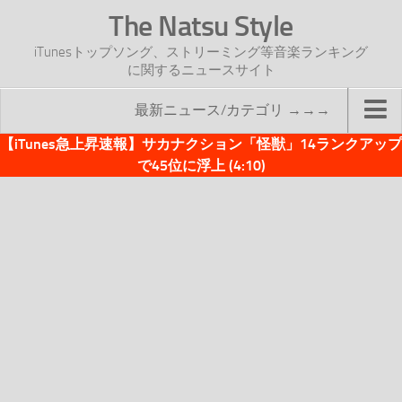
The Natsu Style
iTunesトップソング、ストリーミング等音楽ランキング
に関するニュースサイト
最新ニュース/カテゴリ →→→
【iTunes急上昇速報】サカナクション「怪獣」14ランクアップ
TOP
で45位に浮上 (4:10)
サイトについて
年間ヒット曲ランキング
2016年度特集記事
2017年度特集記事
iTunesトップソング速報
iTunesデイリー
オリジナル週間トップソング
「オリジナルiTunes週間トップソング」紹介資料