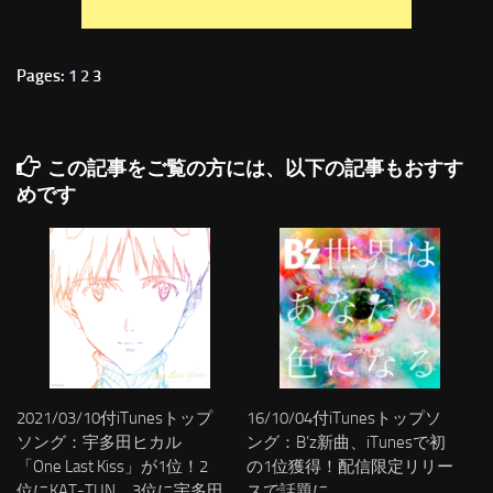
Pages:
1
2
3
この記事をご覧の方には、以下の記事もおすす
めです
2021/03/10付iTunesトップ
16/10/04付iTunesトップソ
ソング：宇多田ヒカル
ング：B’z新曲、iTunesで初
「One Last Kiss」が1位！2
の1位獲得！配信限定リリー
位にKAT-TUN、3位に宇多田
スで話題に