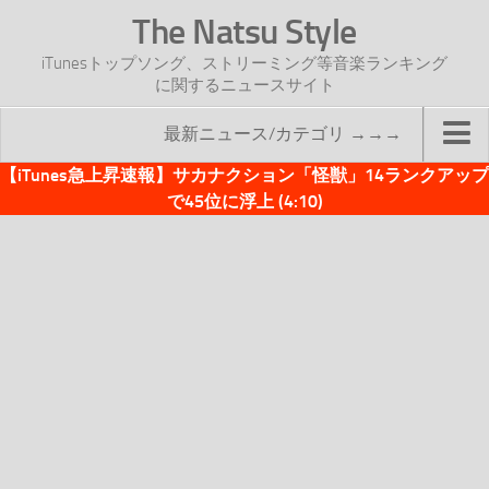
The Natsu Style
iTunesトップソング、ストリーミング等音楽ランキング
に関するニュースサイト
最新ニュース/カテゴリ →→→
【iTunes急上昇速報】サカナクション「怪獣」14ランクアップ
TOP
で45位に浮上 (4:10)
サイトについて
年間ヒット曲ランキング
2016年度特集記事
2017年度特集記事
iTunesトップソング速報
iTunesデイリー
オリジナル週間トップソング
「オリジナルiTunes週間トップソング」紹介資料