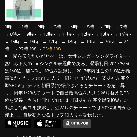
0時:- → 1時:- → 2時:- → 3時:- → 4時:- → 5時:- → 6時:- → 7時:-
→ 8時:- → 9時:- → 10時:- → 11時:- → 12時:- → 13時:- → 14時:-
→ 15時:- → 16時:- → 17時:- → 18時:- → 19時:- → 20時:- → 21
時:- → 22時:198 →
23時:198
■ 「愛を伝えたいだとか」は、女性シンガーソングライター・
あいみょんの2ndシングル表題曲である。登場初日(2017/5/5)
は140位、翌5/6に118位を記録し、2017年内はこの118位が最
高位だった。2018年に入り、同年1/21放送の「関ジャム 完全
燃SHOW」(テレビ朝日系)で紹介されるとチャートを急上昇
し、同年1/23のチャートで自己最高位を大きく塗り替える23
位を記録。さらに同年2/11には「関ジャム 完全燃SHOW」に
出演して楽曲を披露し、翌2/12のチャートでは200位圏外から
浮上し、自身初となるトップ10入りを記録した。