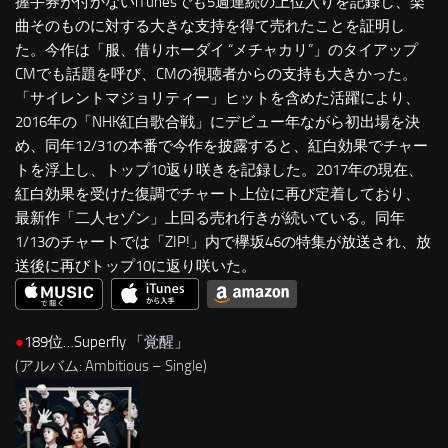
握手券が付かないiTunesでも5週連続の上位入りを記録し、楽
曲そのものに対する大きな支持を得て売れたことを証明し
た。今作は「服、借りホーダイ “メチャカリ”」のタイアップ
CMでも話題を呼び、CMの視聴者からの支持も大きかった。
「サイレントマジョリティー」ヒットを含めた活躍により、
2016年の「NHK紅白歌合戦」にデビュー年ながら初出場を決
め、同年12/31の本番で今作を披露すると、紅白効果でチャー
トを浮上し、トップ10返り咲きを記録した。2017年の現在、
紅白効果を受けた復調でチャート上位に再び定着しており、
最新作「二人セゾン」上回る売れ行きが続いている。同年
1/13のチャートでは「ZIP!」内で欅坂46の特集が放送され、放
送後に再びトップ10に返り咲いた。
●
189位…Superfly 「
覚醒
」
(アルバム: Ambitious – Single)