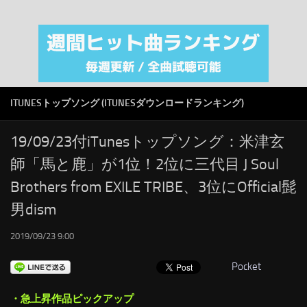
注目カテゴリ
オリジナルiTunes週間トップソング
音楽業界
SMAP
ITUNESトップソング (ITUNESダウンロードランキング)
AKB48
RSS
19/09/23付iTunesトップソング：米津玄
師「馬と鹿」が1位！2位に三代目 J Soul
LINKS
Brothers from EXILE TRIBE、3位にOfficial髭
男dism
2019/09/23 9:00
Pocket
・急上昇作品ピックアップ