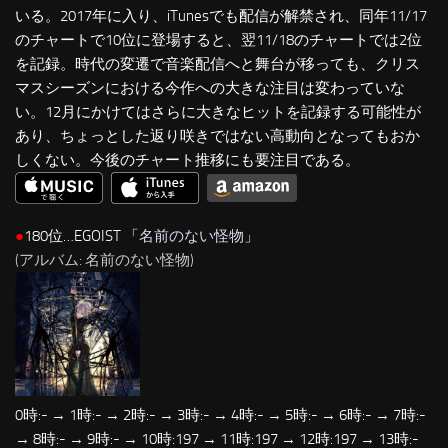
いる。2017年に入り、iTunesでも配信が解禁され、同年11/17
のチャートで10位に登場すると、翌11/18のチャートでは2位
を記録。時代の変遷で音楽配信へと舞台が移っても、クリス
マスシーズンにおける今作への大きな注目は変わっていな
い。12月にかけてはさらに大きなヒットを記録する可能性が
あり、ちょっとした返り咲きではない高動向となってもおか
しくない。今後のチャート推移にも要注目である。
●
180位…EGOIST 「
名前のない怪物
」
(アルバム: 名前のない怪物)
0時:- → 1時:- → 2時:- → 3時:- → 4時:- → 5時:- → 6時:- → 7時:-
→ 8時:- → 9時:- → 10時:197 → 11時:197 → 12時:197 → 13時:-