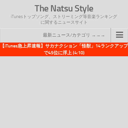
The Natsu Style
iTunesトップソング、ストリーミング等音楽ランキング
に関するニュースサイト
最新ニュース/カテゴリ →→→
【iTunes急上昇速報】サカナクション「怪獣」14ランクアップ
TOP
で45位に浮上 (4:10)
サイトについて
年間ヒット曲ランキング
2016年度特集記事
2017年度特集記事
iTunesトップソング速報
iTunesデイリー
オリジナル週間トップソング
「オリジナルiTunes週間トップソング」紹介資料