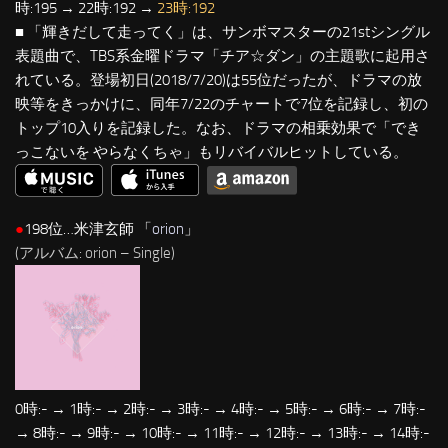
時:195 → 22時:192 →
23時:192
■ 「輝きだして走ってく」は、サンボマスターの21stシングル
表題曲で、TBS系金曜ドラマ「チア☆ダン」の主題歌に起用さ
れている。登場初日(2018/7/20)は55位だったが、ドラマの放
映等をきっかけに、同年7/22のチャートで7位を記録し、初の
トップ10入りを記録した。なお、ドラマの相乗効果で「でき
っこないを やらなくちゃ」もリバイバルヒットしている。
●
198位…米津玄師 「
orion
」
(アルバム: orion – Single)
0時:- → 1時:- → 2時:- → 3時:- → 4時:- → 5時:- → 6時:- → 7時:-
→ 8時:- → 9時:- → 10時:- → 11時:- → 12時:- → 13時:- → 14時:-