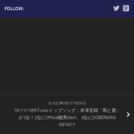
FOLLOW:
次の記事(NEXT NEWS)
19/11/13付iTunesトップソング：米津玄師「馬と鹿」
が1位！2位にOfficial髭男dism、3位にDOBERMAN
INFINITY