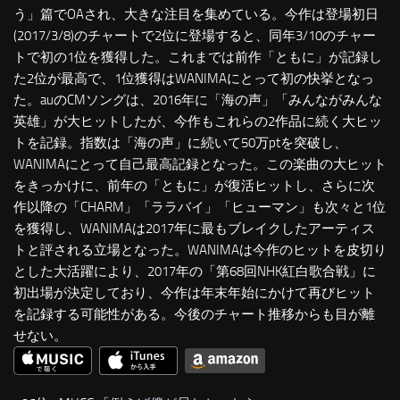
う」篇でOAされ、大きな注目を集めている。今作は登場初日
(2017/3/8)のチャートで2位に登場すると、同年3/10のチャー
トで初の1位を獲得した。これまでは前作「ともに」が記録し
た2位が最高で、1位獲得はWANIMAにとって初の快挙となっ
た。auのCMソングは、2016年に「海の声」「みんながみんな
英雄」が大ヒットしたが、今作もこれらの2作品に続く大ヒッ
トを記録。指数は「海の声」に続いて50万ptを突破し、
WANIMAにとって自己最高記録となった。この楽曲の大ヒット
をきっかけに、前年の「ともに」が復活ヒットし、さらに次
作以降の「CHARM」「ララバイ」「ヒューマン」も次々と1位
を獲得し、WANIMAは2017年に最もブレイクしたアーティス
トと評される立場となった。WANIMAは今作のヒットを皮切り
とした大活躍により、2017年の「第68回NHK紅白歌合戦」に
初出場が決定しており、今作は年末年始にかけて再びヒット
を記録する可能性がある。今後のチャート推移からも目が離
せない。