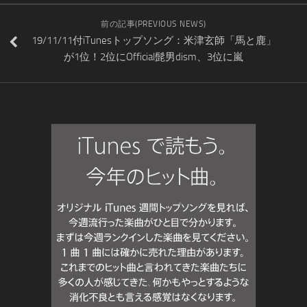
前の記事(PREVIOUS NEWS)
19/11/11付iTunesトップソング：米津玄師「馬と鹿」
が1位！2位にOfficial髭男dism、3位に嵐