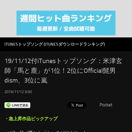
注目カテゴリ
オリジナルiTunes週間トップソング
音楽業界
SMAP
ITUNESトップソング (ITUNESダウンロードランキング)
AKB48
RSS
19/11/12付iTunesトップソング：米津玄
師「馬と鹿」が1位！2位にOfficial髭男
LINKS
dism、3位に嵐
2019/11/12 9:00
Pocket
・急上昇作品ピックアップ