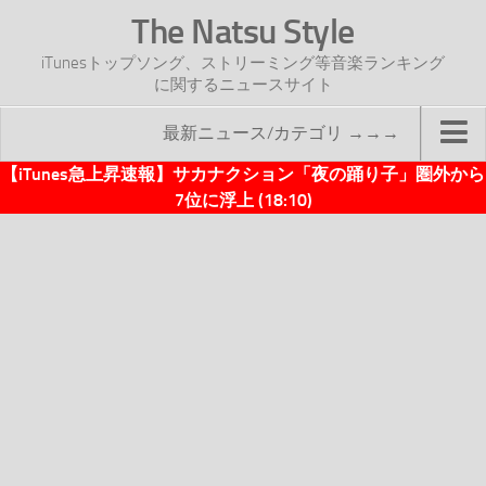
The Natsu Style
iTunesトップソング、ストリーミング等音楽ランキング
に関するニュースサイト
最新ニュース/カテゴリ →→→
【iTunes急上昇速報】サカナクション「夜の踊り子」圏外から
TOP
7位に浮上 (18:10)
サイトについて
年間ヒット曲ランキング
2016年度特集記事
2017年度特集記事
iTunesトップソング速報
iTunesデイリー
オリジナル週間トップソング
「オリジナルiTunes週間トップソング」紹介資料