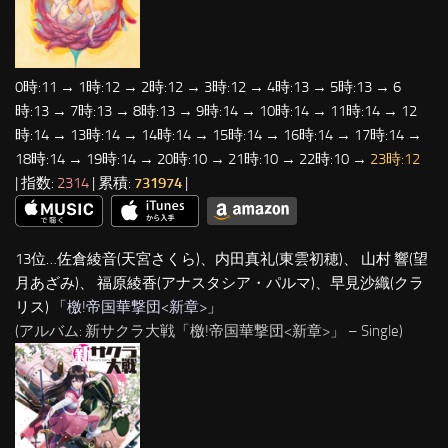
0時:11 → 1時:12 → 2時:12 → 3時:12 → 4時:13 → 5時:13 → 6
時:13 → 7時:13 → 8時:13 → 9時:14 → 10時:14 → 11時:14 → 12
時:14 → 13時:14 → 14時:14 → 15時:14 → 16時:14 → 17時:14 →
18時:14 → 19時:14 → 20時:10 → 21時:10 → 22時:10 →
23時:12
| 指数:
2314
| 累積:
731974
|
13位…佐倉綾音(天宮さくら)、内田真礼(東雲初穂)、 山村 響(望
月あざみ)、 福原綾香(アナスタシア・パルマ)、早見沙織(クラ
リス) 「
檄!帝国華撃団<新章>
」
(アルバム: 新サクラ大戦「檄!帝国華撃団<新章>」 – Single)