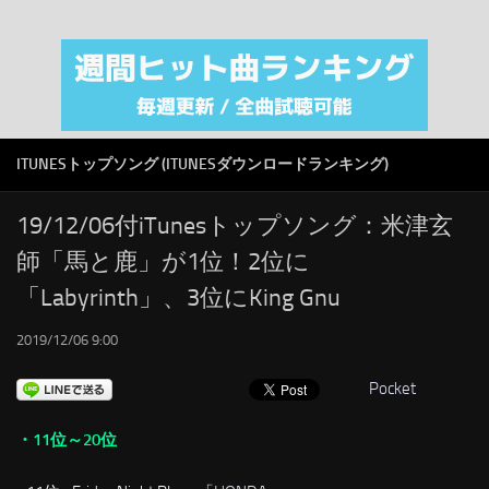
注目カテゴリ
オリジナルiTunes週間トップソング
音楽業界
SMAP
ITUNESトップソング (ITUNESダウンロードランキング)
AKB48
RSS
19/12/06付iTunesトップソング：米津玄
師「馬と鹿」が1位！2位に
LINKS
「Labyrinth」、3位にKing Gnu
2019/12/06 9:00
Pocket
・11位～20位