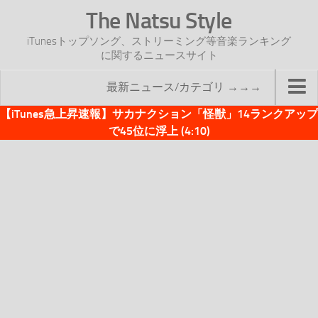
The Natsu Style
iTunesトップソング、ストリーミング等音楽ランキング
に関するニュースサイト
最新ニュース/カテゴリ →→→
【iTunes急上昇速報】サカナクション「怪獣」14ランクアップ
TOP
で45位に浮上 (4:10)
サイトについて
年間ヒット曲ランキング
2016年度特集記事
2017年度特集記事
iTunesトップソング速報
iTunesデイリー
オリジナル週間トップソング
「オリジナルiTunes週間トップソング」紹介資料