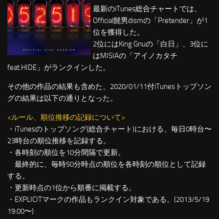
最新のiTunes総合チャートでは、
Official髭男dismの「Pretender」が1
位を獲得した。
2位にはKing Gnuの「白日」、3位に
はMISIAの「アイノカタチ
feat.HIDE」がランクインした。
その他の作品の結果も含めた、2020/01/11付iTunesトップソン
グの結果は以下の通りとなった。
<ルール、順位推移の記録について>
・iTunesのトップソング(総合チャート)における、毎日0時台〜
23時台の順位推移を記録する。
・各時刻の順位を10分間隔で更新。
最終的に、毎時50分時点の順位を各時刻の順位として記録
する。
・更新時点の1位から順番に掲載する。
・EXPLICITマークの作品もランクイン対象である。(2013/5/19
19:00〜)