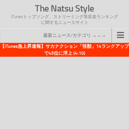
The Natsu Style
iTunesトップソング、ストリーミング等音楽ランキング
に関するニュースサイト
最新ニュース/カテゴリ →→→
【iTunes急上昇速報】サカナクション「怪獣」14ランクアップ
TOP
で45位に浮上 (4:10)
サイトについて
年間ヒット曲ランキング
2016年度特集記事
2017年度特集記事
iTunesトップソング速報
iTunesデイリー
オリジナル週間トップソング
「オリジナルiTunes週間トップソング」紹介資料