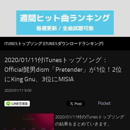
注目カテゴリ
オリジナルiTunes週間トップソング
音楽業界
SMAP
ITUNESトップソング (ITUNESダウンロードランキング)
AKB48
RSS
2020/01/11付iTunesトップソング：
Official髭男dism「Pretender」が1位！2位
LINKS
にKing Gnu、3位にMISIA
2020/01/11 9:00
Pocket
2020/01/11付のiTunesトップソング
の結果をまとめていきます。