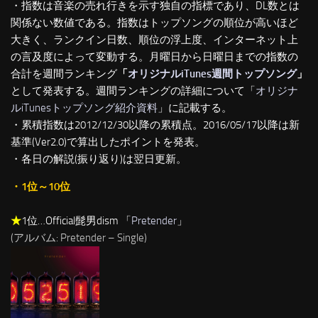
・指数は音楽の売れ行きを示す独自の指標であり、DL数とは
関係ない数値である。指数はトップソングの順位が高いほど
大きく、ランクイン日数、順位の浮上度、インターネット上
の言及度によって変動する。月曜日から日曜日までの指数の
合計を週間ランキング
「
オリジナルiTunes週間トップソング
」
として発表する。週間ランキングの詳細について「
オリジナ
ルiTunesトップソング紹介資料
」に記載する。
・累積指数は2012/12/30以降の累積点。2016/05/17以降は新
基準(Ver2.0)で算出したポイントを発表。
・各日の解説(振り返り)は翌日更新。
・1位～10位
★
1位…Official髭男dism 「
Pretender
」
(アルバム: Pretender – Single)