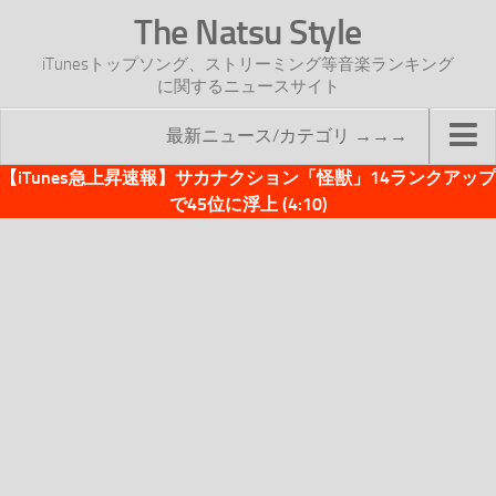
The Natsu Style
iTunesトップソング、ストリーミング等音楽ランキング
に関するニュースサイト
最新ニュース/カテゴリ →→→
【iTunes急上昇速報】サカナクション「怪獣」14ランクアップ
TOP
で45位に浮上 (4:10)
サイトについて
年間ヒット曲ランキング
2016年度特集記事
2017年度特集記事
iTunesトップソング速報
iTunesデイリー
オリジナル週間トップソング
「オリジナルiTunes週間トップソング」紹介資料