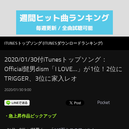
注目カテゴリ
オリジナルiTunes週間トップソング
音楽業界
SMAP
ITUNESトップソング (ITUNESダウンロードランキング)
AKB48
RSS
2020/01/30付iTunesトップソング：
Official髭男dism「I LOVE…」が1位！2位に
LINKS
TRIGGER、3位に家入レオ
2020/01/30 9:00
Pocket
・急上昇作品ピックアップ