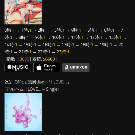
0時:
1
→ 1時:
1
→ 2時:
1
→ 3時:
1
→ 4時:
1
→ 5時:
1
→ 6時:
1
→ 7
時:
1
→ 8時:
1
→ 9時:
1
→ 10時:
1
→ 11時:
1
→ 12時:
1
→ 13時:
1
→
14時:
1
→ 15時:
1
→ 16時:
1
→ 17時:
1
→ 18時:
1
→ 19時:
1
→ 20
時:
1
→ 21時:
1
→ 22時:
1
→
23時:
1
| 指数:
13070
| 累積:
56663
|
2位…Official髭男dism 「
I LOVE…
」
(アルバム: I LOVE… – Single)