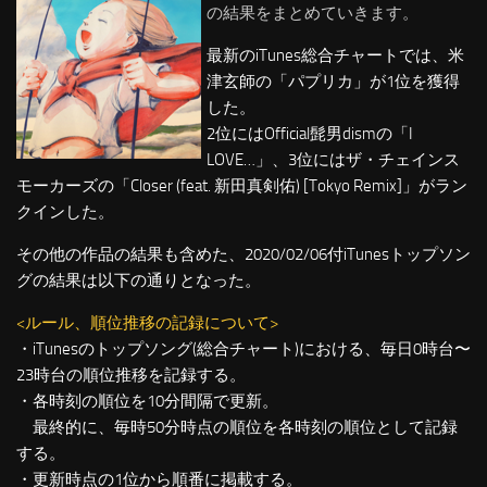
の結果をまとめていきます。
最新のiTunes総合チャートでは、米
津玄師の「パプリカ」が1位を獲得
した。
2位にはOfficial髭男dismの「I
LOVE…」、3位にはザ・チェインス
モーカーズの「Closer (feat. 新田真剣佑) [Tokyo Remix]」がラン
クインした。
その他の作品の結果も含めた、2020/02/06付iTunesトップソン
グの結果は以下の通りとなった。
<ルール、順位推移の記録について>
・iTunesのトップソング(総合チャート)における、毎日0時台〜
23時台の順位推移を記録する。
・各時刻の順位を10分間隔で更新。
最終的に、毎時50分時点の順位を各時刻の順位として記録
する。
・更新時点の1位から順番に掲載する。