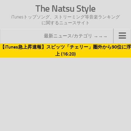
The Natsu Style
iTunesトップソング、ストリーミング等音楽ランキング
に関するニュースサイト
最新ニュース/カテゴリ →→→
【iTunes急上昇速報】スピッツ「チェリー」圏外から90位に浮
TOP
上 (16:20)
サイトについて
年間ヒット曲ランキング
2016年度特集記事
2017年度特集記事
iTunesトップソング速報
iTunesデイリー
オリジナル週間トップソング
「オリジナルiTunes週間トップソング」紹介資料