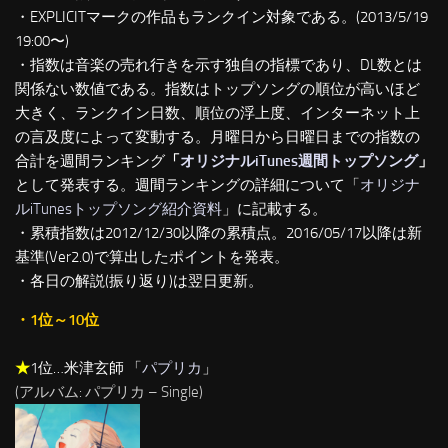
・EXPLICITマークの作品もランクイン対象である。(2013/5/19
19:00〜)
・指数は音楽の売れ行きを示す独自の指標であり、DL数とは
関係ない数値である。指数はトップソングの順位が高いほど
大きく、ランクイン日数、順位の浮上度、インターネット上
の言及度によって変動する。月曜日から日曜日までの指数の
合計を週間ランキング
「
オリジナルiTunes週間トップソング
」
として発表する。週間ランキングの詳細について「
オリジナ
ルiTunesトップソング紹介資料
」に記載する。
・累積指数は2012/12/30以降の累積点。2016/05/17以降は新
基準(Ver2.0)で算出したポイントを発表。
・各日の解説(振り返り)は翌日更新。
・1位～10位
★
1位…米津玄師 「
パプリカ
」
(アルバム: パプリカ – Single)