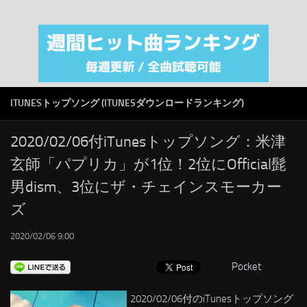
注目カテゴリ
オリジナルiTunes週間トップソング
音楽業界
SMAP
ITUNESトップソング (ITUNESダウンロードランキング)
AKB48
RSS
2020/02/06付iTunesトップソング：米津
玄師「パプリカ」が1位！2位にOfficial髭
LINKS
男dism、3位にザ・チェインスモーカー
ズ
2020/02/06 9:00
Pocket
2020/02/06付のiTunesトップソング