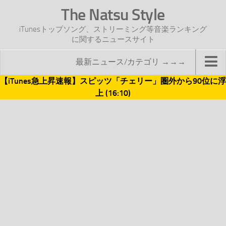
The Natsu Style
iTunesトップソング、ストリーミング等音楽ランキング
に関するニュースサイト
最新ニュース/カテゴリ →→→
【iTunes急上昇速報】スピッツ「チェリー」圏外から90位に浮
TOP
上 (16:10)
サイトについて
年間ヒット曲ランキング
2016年度特集記事
2017年度特集記事
iTunesトップソング速報
iTunesデイリー
オリジナル週間トップソング
「オリジナルiTunes週間トップソング」紹介資料