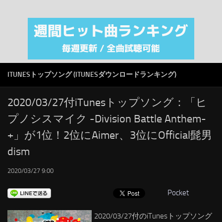
注目カテゴリ
オリジナルiTunes週間トップソング
音楽業界
SMAP
ITUNESトップソング (ITUNESダウンロードランキング)
AKB48
RSS
2020/03/27付iTunesトップソング：「ヒ
プノシスマイク -Division Battle Anthem-
LINKS
+」が1位！2位にAimer、3位にOfficial髭男
dism
2020/03/27 9:00
Pocket
2020/03/27付のiTunesトップソング