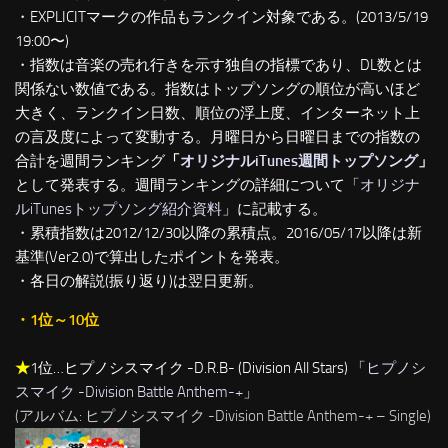
・EXPLICITマークの作品もランクイン対象である。(2013/5/19
19:00〜)
・指数は音楽の売れ行きを示す独自の指標であり、DL数とは
関係ない数値である。指数はトップソングの順位が高いほど
大きく、ランクイン日数、順位の浮上度、インターネット上
の言及度によって変動する。月曜日から日曜日までの指数の
合計を週間ランキング
「
オリジナルiTunes週間トップソング
」
として発表する。週間ランキングの詳細について「
オリジナ
ルiTunesトップソング紹介資料
」に記載する。
・累積指数は2012/12/30以降の累積点。2016/05/17以降は新
基準(Ver2.0)で算出したポイントを発表。
・各日の解説(振り返り)は翌日更新。
・1位～10位
★
1位…ヒプノシスマイク -D.R.B- (Division All Stars) 「
ヒプノシ
スマイク -Division Battle Anthem-+
」
(アルバム: ヒプノシスマイク -Division Battle Anthem-+ – Single)