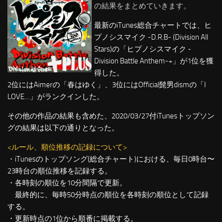
の結果をまとめていきます。
最新のiTunes総合チャートでは、ヒ
プノシスマイク -D.R.B- (Division All
Stars)の「ヒプノシスマイク -
Division Battle Anthem-+」が1位を獲
得した。
2位にはAimerの「春はゆく」、3位にはOfficial髭男dismの「I
LOVE…」がランクインした。
その他の作品の結果も含めた、2020/03/27付iTunesトップソン
グの結果は以下の通りとなった。
<ルール、順位推移の記録について>
・iTunesのトップソング(総合チャート)における、毎日0時台〜
23時台の順位推移を記録する。
・各時刻の順位を10分間隔で更新。
最終的に、毎時50分時点の順位を各時刻の順位として記録
する。
・更新時点の1位から順番に掲載する。