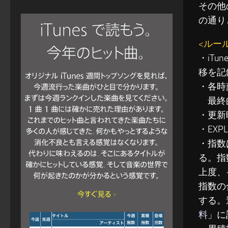
その他
の通り
<ルー
・iT
移を記
・各時
最終的
・更新
・EXP
・指数
る。指
上度、
指数の
する。
料
」に