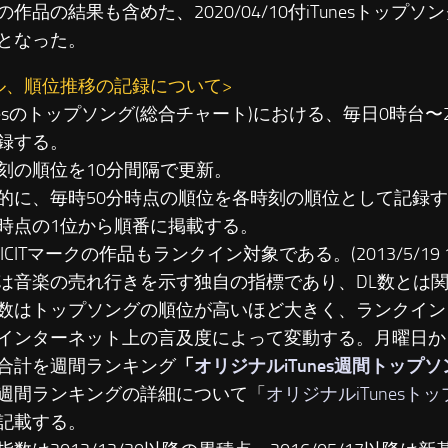
の作品の結果も含めた、2020/04/10付iTunesトップ
となった。
ル、順位推移の記録について>
unesのトップソング(総合チャート)における、毎日0時台
録する。
刻の順位を10分間隔で更新。
に、毎時50分時点の順位を各時刻の順位として記録す
時点の1位から順番に掲載する。
LICITマークの作品もランクイン対象である。(2013/5/19 19
は音楽の売れ行きを示す独自の指標であり、DL数とは
数はトップソングの順位が高いほど大きく、ランクイン
インターネット上の言及度によって変動する。月曜日か
合計を週間ランキング
「
オリジナルiTunes週間トップ
週間ランキングの詳細について「
オリジナルiTunesト
記載する。