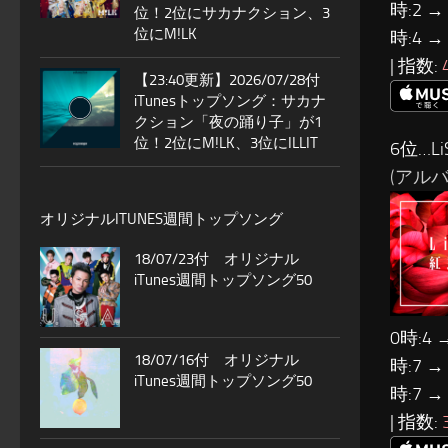
時:2 →
位！2位にサカナクション、3
位にM!LK
時:4 →
| 指数:
【23:40更新】2026/07/28付
iTunesトップソング：サカナ
クション「夜の踊り子」が1
位！2位にM!LK、3位にILLIT
6位…Li
(アルバム
オリジナルITUNES週間トップソング
18/07/23付 オリジナル
iTunes週間トップソング50
0時:4 
18/07/16付 オリジナル
時:7 →
iTunes週間トップソング50
時:7 →
| 指数: