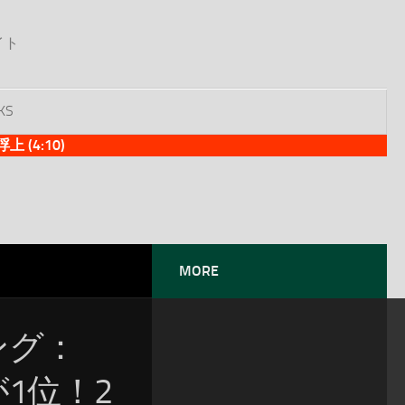
イト
KS
(4:10)
MORE
ソング：
が1位！2