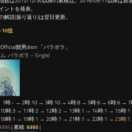
数は2012/12/30以降の累積点。2016/05/17以降は新基準
イントを発表。
の解説(振り返り)は翌日更新。
～10位
fficial髭男dism 「
パラボラ
」
: パラボラ – Single)
 1時:- → 2時:10 → 3時:10 → 4時:8 → 5時:6 → 6時:6 → 7
 10時:3 → 11時:2 → 12時:2 → 13時:
1
→ 14時:
1
→ 15時:
1
18時:
1
→ 19時:
1
→ 20時:
1
→ 21時:
1
→ 22時:
1
→
23時:
1
9395
| 累積:
9395
|