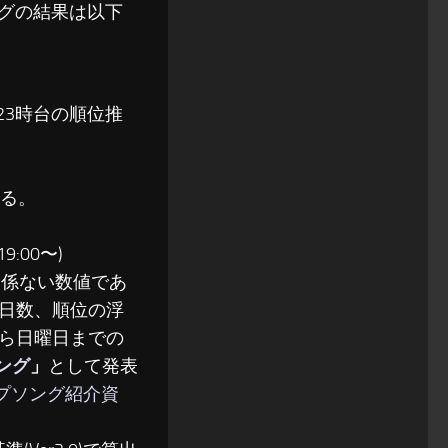
ソングの結果は以下
〜23時台の順位推
る。
:00〜)
関係ない数値であ
日数、順位の浮
ら日曜日までの
ソング
」
として発表
ップソング紹介資