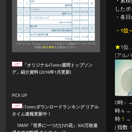
・累積指
したポ
・各日
・1位
★
1位…O
(アルバム
「オリジナルiTunes週間トップソン
グ」紹介資料 (2018年1月更新)
PICK UP
0時:- →
iTunesダウンロードランキング リアル
時:4 →
タイム速報更新中！
時:
1
→ 
・
SMAP「世界に一つだけの花」300万枚達
| 指数: