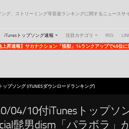
ップソング、ストリーミング等音楽ランキングに関するニュースサ
iTunesトップソング速報
注目カテゴリ
RSS
LIN
es急上昇速報】サカナクション「怪獣」14ランクアップで45位に浮上 
ESトップソング (ITUNESダウンロードランキング)
20/04/10付iTunesトップ
ficial髭男dism「パラボラ」