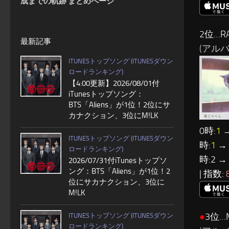
成までの軌跡 まとめページ
2位…R
最新記事
(アルバム
ITUNESトップソング (ITUNESダウン
ロードランキング)
【4:00更新】2026/08/01付
iTunesトップソング：
BTS「Aliens」が1位！2位にサ
カナクション、3位にM!LK
0時:
1
→
ITUNESトップソング (ITUNESダウン
時:
1
→ 
ロードランキング)
時:2 →
2026/07/31付iTunesトップソ
ング：BTS「Aliens」が1位！2
| 指数:
位にサカナクション、3位に
M!LK
●
3位…M
ITUNESトップソング (ITUNESダウン
ロードランキング)