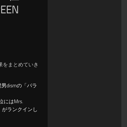
EEN
の結果をまとめていき
l髭男dismの「パラ
にはMrs.
ver.)」がランクインし