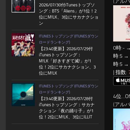
(アルバム:
2026/07/30付iTunesトップソ
ング：BTS「Aliens」が1位！2
位にM!LK、3位にサカナクショ
ン
ITUNESトップソング (ITUNESダウン
ロードランキング)
0時:- →
【23:40更新】2026/07/29付
iTunesトップソング：
時:5 →
M!LK「好きすぎて滅!」が1
時:5 →
位！2位にサカナクション、3
| 指数:
位にM!LK
ITUNESトップソング (ITUNESダウン
ロードランキング)
4位…Of
【23:40更新】2026/07/28付
(アルバム:
iTunesトップソング：サカナ
クション「夜の踊り子」が1
位！2位にM!LK、3位にILLIT