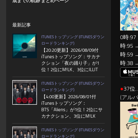
成までの軌跡 まとめページ
最新記事
0時:97
ITUNESトップソング (ITUNESダウン
ロードランキング)
時:95 
【20:20更新】2026/08/09付
時:59 
iTunesトップソング：サカナ
時:38 
クション「夜の踊り子」が1
位！2位にM!LK、3位にILLIT
ITUNESトップソング (ITUNESダウン
●
37位…
ロードランキング)
(アルバム:
【4:00更新】2026/08/01付
iTunesトップソング：
BTS「Aliens」が1位！2位にサ
カナクション、3位にM!LK
ITUNESトップソング (ITUNESダウン
ロードランキング)