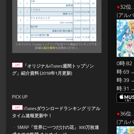
●
32位…
(アル
0時:82
「オリジナルiTunes週間トップソン
時:69 
グ」紹介資料 (2018年1月更新)
時:39 
時:31 
PICK UP
iTunesダウンロードランキング リアル
●
36位
タイム速報更新中！
(アル
・
SMAP「世界に一つだけの花」300万枚達