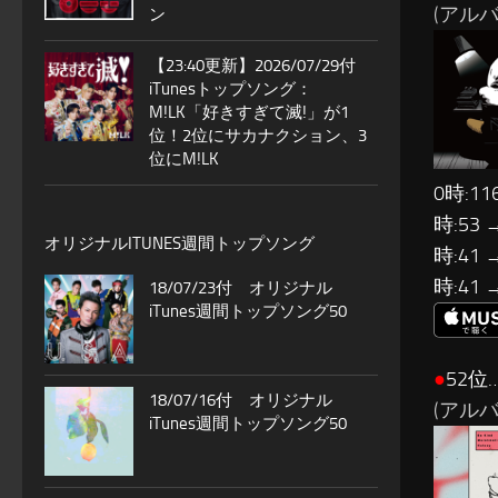
(アルバム
ン
【23:40更新】2026/07/29付
iTunesトップソング：
M!LK「好きすぎて滅!」が1
位！2位にサカナクション、3
位にM!LK
0時:11
時:53 
オリジナルITUNES週間トップソング
時:41 
時:41 
18/07/23付 オリジナル
iTunes週間トップソング50
●
52位…
18/07/16付 オリジナル
(アルバム:
iTunes週間トップソング50