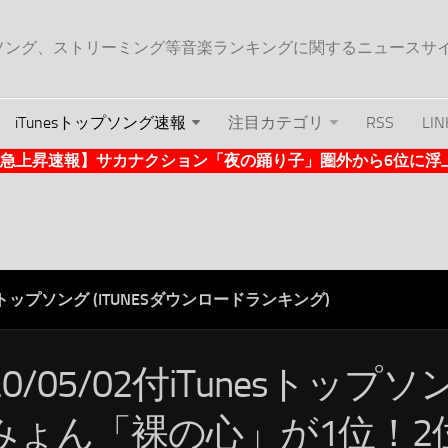
ップソング、ストリーミング等音楽ランキングに関するニュースサ
iTunesトップソング速報
注目カテゴリ
RSS
LIN
nes急上昇速報】サカナクション「夜の踊り子」圏外から6位に浮上 (2
ESトップソング (ITUNESダウンロードランキング)
20/05/02付iTunesトップ
みょん「裸の心」が1位！2