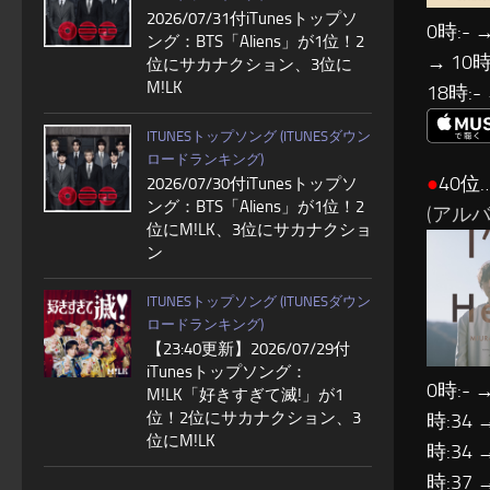
2026/07/31付iTunesトップソ
0時:- →
ング：BTS「Aliens」が1位！2
→ 10時:
位にサカナクション、3位に
M!LK
18時:-
ITUNESトップソング (ITUNESダウン
ロードランキング)
●
40位
2026/07/30付iTunesトップソ
ング：BTS「Aliens」が1位！2
(アルバム:
位にM!LK、3位にサカナクショ
ン
ITUNESトップソング (ITUNESダウン
ロードランキング)
【23:40更新】2026/07/29付
iTunesトップソング：
0時:- 
M!LK「好きすぎて滅!」が1
位！2位にサカナクション、3
時:34 
位にM!LK
時:34 
時:37 