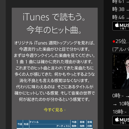
時:61 
時:38 
時:46 
●
25位…
(アルバム
0時:- →
→ 10時:
18時:-