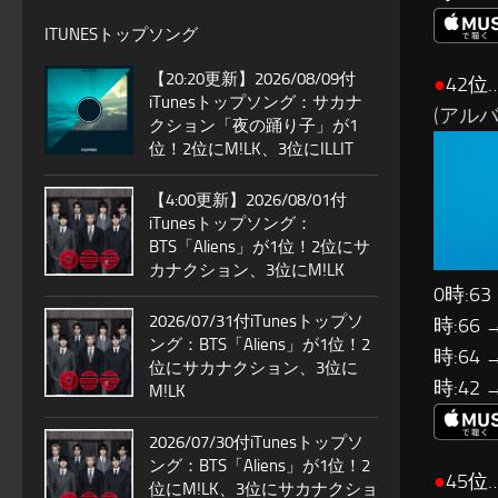
ITUNESトップソング
【20:20更新】2026/08/09付
●
42位…
iTunesトップソング：サカナ
(アルバム
クション「夜の踊り子」が1
位！2位にM!LK、3位にILLIT
【4:00更新】2026/08/01付
iTunesトップソング：
BTS「Aliens」が1位！2位にサ
カナクション、3位にM!LK
0時:63
2026/07/31付iTunesトップソ
時:66 
ング：BTS「Aliens」が1位！2
時:64 
位にサカナクション、3位に
時:42 
M!LK
2026/07/30付iTunesトップソ
ング：BTS「Aliens」が1位！2
●
45位
位にM!LK、3位にサカナクショ