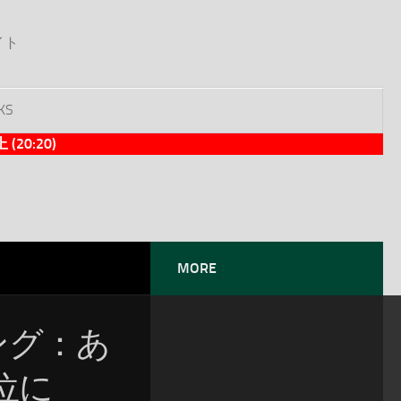
イト
KS
0:20)
MORE
ソング：あ
位に