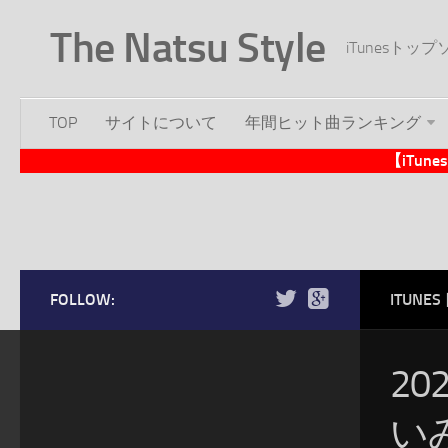
The Natsu Style
iTunesト
TOP
サイトについて
年間ヒット曲ランキング
【iTu
FOLLOW:
ITUN
20
い