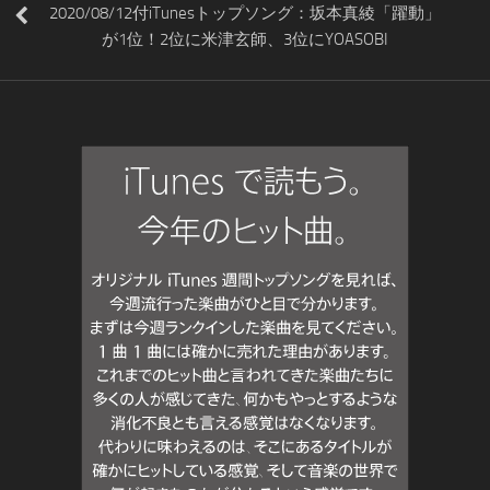
2020/08/12付iTunesトップソング：坂本真綾「躍動」
が1位！2位に米津玄師、3位にYOASOBI