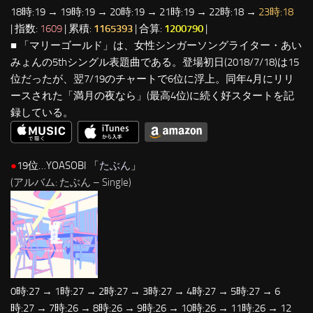
18時:19 → 19時:19 → 20時:19 → 21時:19 → 22時:18 →
23時:18
| 指数:
1609
| 累積:
1165393
| 合算:
1200790
|
■ 「マリーゴールド」は、女性シンガーソングライター・あい
みょんの5thシングル表題曲である。登場初日(2018/7/18)は15
位だったが、翌7/19のチャートで6位に浮上。同年4月にリリ
ースされた「満月の夜なら」(最高4位)に続く好スタートを記
録している。
●
19位…YOASOBI 「
たぶん
」
(アルバム: たぶん – Single)
0時:27 → 1時:27 → 2時:27 → 3時:27 → 4時:27 → 5時:27 → 6
時:27 → 7時:26 → 8時:26 → 9時:26 → 10時:26 → 11時:26 → 12