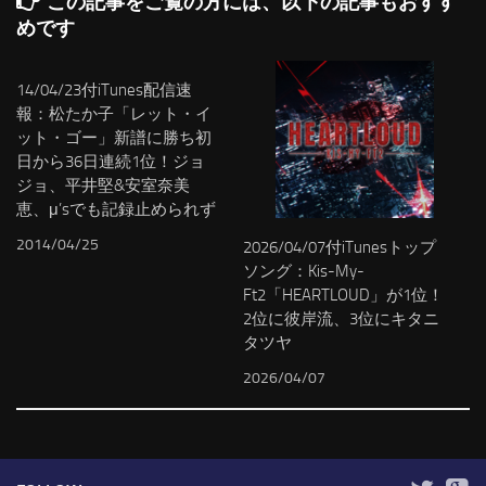
この記事をご覧の方には、以下の記事もおすす
めです
14/04/23付iTunes配信速
報：松たか子「レット・イ
ット・ゴー」新譜に勝ち初
日から36日連続1位！ジョ
ジョ、平井堅&安室奈美
恵、μ’sでも記録止められず
2014/04/25
2026/04/07付iTunesトップ
ソング：Kis-My-
Ft2「HEARTLOUD」が1位！
2位に彼岸流、3位にキタニ
タツヤ
2026/04/07