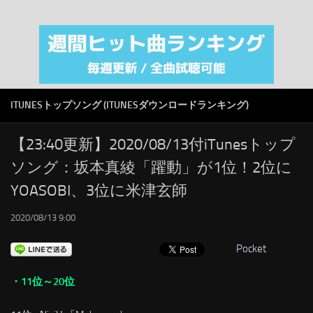
注目カテゴリ
オリジナルiTunes週間トップソング
音楽業界
SMAP
ITUNESトップソング (ITUNESダウンロードランキング)
AKB48
RSS
【23:40更新】2020/08/13付iTunesトップ
ソング：坂本真綾「躍動」が1位！2位に
LINKS
YOASOBI、3位に米津玄師
2020/08/13 9:00
Pocket
・11位～20位