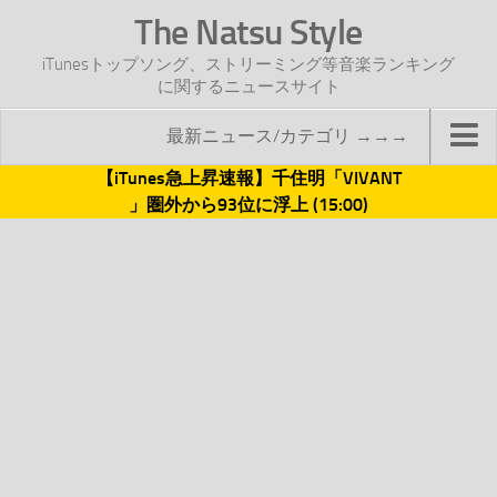
The Natsu Style
iTunesトップソング、ストリーミング等音楽ランキング
に関するニュースサイト
最新ニュース/カテゴリ →→→
【iTunes急上昇速報】千住明「VIVANT
TOP
」圏外から93位に浮上 (15:00)
サイトについて
年間ヒット曲ランキング
2016年度特集記事
2017年度特集記事
iTunesトップソング速報
iTunesデイリー
オリジナル週間トップソング
「オリジナルiTunes週間トップソング」紹介資料