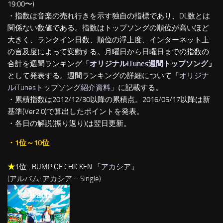
19:00〜)
・指数は音楽の売れ行きを示す独自の指標であり、DL数とは
関係ない数値である。指数はトップソングの順位が高いほど
大きく、ランクイン日数、順位の浮上度、インターネット上
の言及度によって変動する。月曜日から日曜日までの指数の
合計を週間ランキング
「
オリジナルiTunes週間トップソング
」
として発表する。週間ランキングの詳細について「
オリジナ
ルiTunesトップソング紹介資料
」に記載する。
・累積指数は2012/12/30以降の累積点。2016/05/17以降は新
基準(Ver2.0)で算出したポイントを発表。
・各日の解説(振り返り)は翌日更新。
・1位～10位
★
1位…BUMP OF CHICKEN 「
アカシア
」
(アルバム: アカシア – Single)