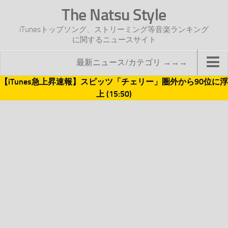
The Natsu Style
iTunesトップソング、ストリーミング等音楽ランキング
に関するニュースサイト
最新ニュース/カテゴリ →→→
【iTunes急上昇速報】スピッツ「チェリー」圏外から90位に浮
TOP
上 (15:50)
サイトについて
年間ヒット曲ランキング
2016年度特集記事
2017年度特集記事
iTunesトップソング速報
iTunesデイリー
オリジナル週間トップソング
「オリジナルiTunes週間トップソング」紹介資料