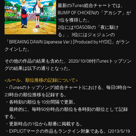
最新のiTunes総合チャートでは、
BUMP OF CHICKENの「アカシア」が
1位を獲得した。
2位にはYOASOBIの「夜に駆け
る」、3位にはジェジュンの
「BREAKING DAWN (Japanese Ver.) [Produced by HYDE]」がラン
クインした。
その他の作品の結果も含めた、2020/10/08付iTunesトップソン
グの結果は以下の通りとなった。
<ルール、順位推移の記録について>
・iTunesのトップソング(総合チャート)における、毎日0時台〜
23時台の順位推移を記録する。
・各時刻の順位を10分間隔で更新。
最終的に、毎時50分時点の順位を各時刻の順位として記録
する。
・更新時点の1位から順番に掲載する。
・EXPLICITマークの作品もランクイン対象である。(2013/5/19