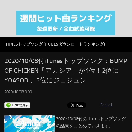
注目カテゴリ
オリジナルiTunes週間トップソング
音楽業界
SMAP
ITUNESトップソング (ITUNESダウンロードランキング)
AKB48
RSS
2020/10/08付iTunesトップソング：BUMP
OF CHICKEN「アカシア」が1位！2位に
LINKS
YOASOBI、3位にジェジュン
2020/10/08 9:00
Pocket
2020/10/08付のiTunesトップソング
の結果をまとめていきます。