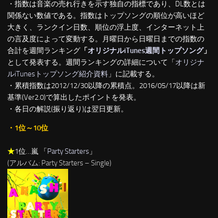
・指数は音楽の売れ行きを示す独自の指標であり、DL数とは
関係ない数値である。指数はトップソングの順位が高いほど
大きく、ランクイン日数、順位の浮上度、インターネット上
の言及度によって変動する。月曜日から日曜日までの指数の
合計を週間ランキング
「
オリジナルiTunes週間トップソング
」
として発表する。週間ランキングの詳細について「
オリジナ
ルiTunesトップソング紹介資料
」に記載する。
・累積指数は2012/12/30以降の累積点。2016/05/17以降は新
基準(Ver2.0)で算出したポイントを発表。
・各日の解説(振り返り)は翌日更新。
・1位～10位
★
1位…嵐 「
Party Starters
」
(アルバム: Party Starters – Single)