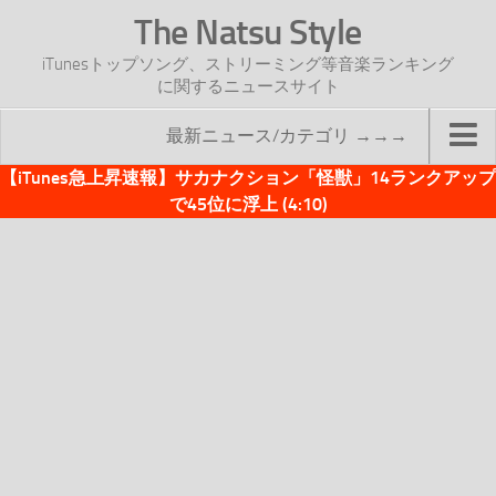
The Natsu Style
iTunesトップソング、ストリーミング等音楽ランキング
に関するニュースサイト
最新ニュース/カテゴリ →→→
【iTunes急上昇速報】サカナクション「怪獣」14ランクアップ
TOP
で45位に浮上 (4:10)
サイトについて
年間ヒット曲ランキング
2016年度特集記事
2017年度特集記事
iTunesトップソング速報
iTunesデイリー
オリジナル週間トップソング
「オリジナルiTunes週間トップソング」紹介資料