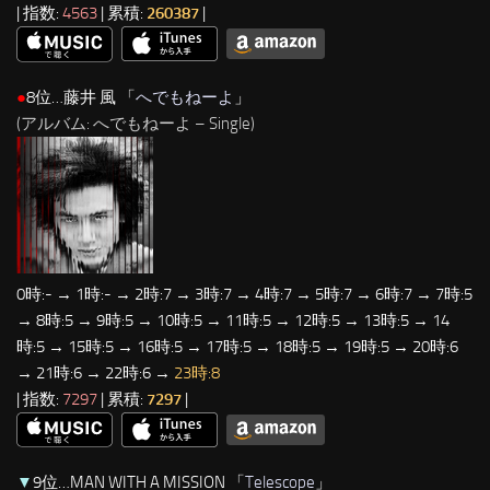
| 指数:
4563
| 累積:
260387
|
●
8位…藤井 風 「
へでもねーよ
」
(アルバム: へでもねーよ – Single)
0時:- → 1時:- → 2時:7 → 3時:7 → 4時:7 → 5時:7 → 6時:7 → 7時:5
→ 8時:5 → 9時:5 → 10時:5 → 11時:5 → 12時:5 → 13時:5 → 14
時:5 → 15時:5 → 16時:5 → 17時:5 → 18時:5 → 19時:5 → 20時:6
→ 21時:6 → 22時:6 →
23時:8
| 指数:
7297
| 累積:
7297
|
▼
9位…MAN WITH A MISSION 「
Telescope
」