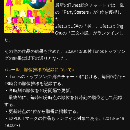
最新のiTunes総合チャートでは、嵐
の「Party Starters」が1位を獲得し
た。
2位にはLiSAの「炎」、3位にはKing
Gnuの「三文小説」がランクインし
た。
その他の作品の結果も含めた、2020/10/30付iTunesトップソン
グの結果は以下の通りとなった。
<ルール、順位推移の記録について>
・iTunesのトップソング(総合チャート)における、毎日0時台〜
23時台の順位推移を記録する。
・各時刻の順位を10分間隔で更新。
最終的に、毎時50分時点の順位を各時刻の順位として記録
する。
・更新時点の1位から順番に掲載する。
・EXPLICITマークの作品もランクイン対象である。(2013/5/19
19:00〜)