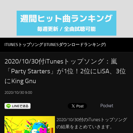
注目カテゴリ
オリジナルiTunes週間トップソング
音楽業界
SMAP
ITUNESトップソング (ITUNESダウンロードランキング)
AKB48
RSS
2020/10/30付iTunesトップソング：嵐
「Party Starters」が1位！2位にLiSA、3位
LINKS
にKing Gnu
2020/10/30 9:00
Pocket
2020/10/30付のiTunesトップソング
の結果をまとめていきます。