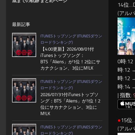
成までの軌跡 まとめページ
14位…D
(アルバ
最新記事
ITUNESトップソング (ITUNESダウン
ロードランキング)
【4:00更新】2026/08/01付
iTunesトップソング：
0時:12
BTS「Aliens」が1位！2位にサ
カナクション、3位にM!LK
時:12 
時:12 
ITUNESトップソング (ITUNESダウン
時:14 
ロードランキング)
| 指数:
2026/07/31付iTunesトップソ
ング：BTS「Aliens」が1位！2
位にサカナクション、3位に
M!LK
●
15位…
ITUNESトップソング (ITUNESダウン
(アルバ
ロードランキング)