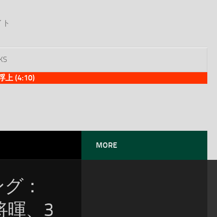
イト
KS
(4:10)
MORE
ソング：
将暉、3