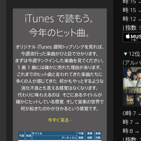
時:15 
時:15 
時:12 
| 指数:
▼
12位
(アルバム: 
0時:7 
時:7 →
時:8 →
| 指数: