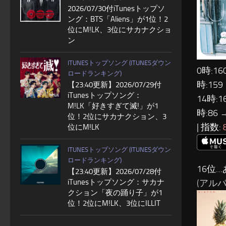
2026/07/30付iTunesトップソ
ング：BTS「Aliens」が1位！2
位にM!LK、3位にサカナクショ
ン
ITUNESトップソング (ITUNESダウン
0時:16
ロードランキング)
時:159
【23:40更新】2026/07/29付
iTunesトップソング：
14時:1
M!LK「好きすぎて滅!」が1
時:86 
位！2位にサカナクション、3
| 指数:
位にM!LK
ITUNESトップソング (ITUNESダウン
ロードランキング)
16位
【23:40更新】2026/07/28付
iTunesトップソング：サカナ
(アルバム
クション「夜の踊り子」が1
位！2位にM!LK、3位にILLIT