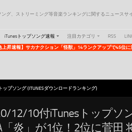
ップソング、ストリーミング等音楽ランキングに関するニュースサ
iTunesトップソング速報
注目カテゴリ
RSS
LIN
es急上昇速報】サカナクション「怪獣」14ランクアップで45位に浮上 
ESトップソング (ITUNESダウンロードランキング)
20/12/10付iTunesトップ
iSA「炎」が1位！2位に菅田 