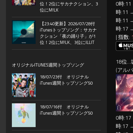
0時:11
位！2位にサカナクション、3
位にM!LK
時:11 
時:11 
【23:40更新】2026/07/28付
時:17 
iTunesトップソング：サカナ
クション「夜の踊り子」が1
| 指数:
位！2位にM!LK、3位にILLIT
18位…
オリジナルITUNES週間トップソング
(アル
18/07/23付 オリジナル
iTunes週間トップソング50
18/07/16付 オリジナル
iTunes週間トップソング50
0時:17
時:17 