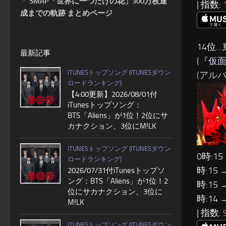
・
SMAP「世界に一つだけの花」300万枚達
| 指数:
成までの軌跡 まとめページ
14位
最新記事
(『仮
ITUNESトップソング (ITUNESダウン
(アルバム
ロードランキング)
【4:00更新】2026/08/01付
iTunesトップソング：
BTS「Aliens」が1位！2位にサ
カナクション、3位にM!LK
ITUNESトップソング (ITUNESダウン
0時:15
ロードランキング)
時:15 
2026/07/31付iTunesトップソ
ング：BTS「Aliens」が1位！2
時:15 
位にサカナクション、3位に
時:14 
M!LK
| 指数:
ITUNESトップソング (ITUNESダウン