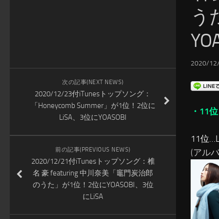
う
YO
2020/12/
次の記事(NEXT NEWS)
2020/12/23付iTunesトップソング：
「Honeycomb Summer」が1位！2位に
・11位
LiSA、3位にYOASOBI
11位…Li
前の記事(PREVIOUS NEWS)
(アルバム:
2020/12/21付iTunesトップソング：椎
名 豪 featuring 中川奈美「竈門炭治郎
のうた」が1位！2位にYOASOBI、3位
にLiSA