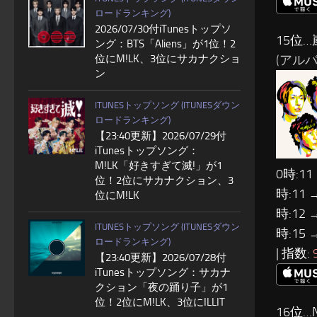
ロードランキング)
2026/07/30付iTunesトップソ
15位…
ング：BTS「Aliens」が1位！2
(アルバム:
位にM!LK、3位にサカナクショ
ン
ITUNESトップソング (ITUNESダウン
ロードランキング)
【23:40更新】2026/07/29付
iTunesトップソング：
M!LK「好きすぎて滅!」が1
0時:11
位！2位にサカナクション、3
時:11 
位にM!LK
時:12 
ITUNESトップソング (ITUNESダウン
時:15 
ロードランキング)
| 指数:
【23:40更新】2026/07/28付
iTunesトップソング：サカナ
クション「夜の踊り子」が1
位！2位にM!LK、3位にILLIT
16位…N