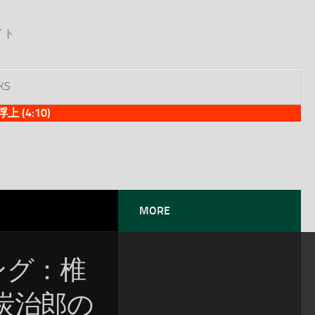
イト
KS
(4:10)
MORE
ソング：椎
竈門炭治郎の