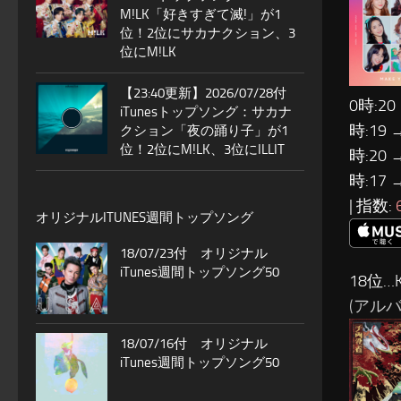
M!LK「好きすぎて滅!」が1
位！2位にサカナクション、3
位にM!LK
【23:40更新】2026/07/28付
0時:20
iTunesトップソング：サカナ
時:19 
クション「夜の踊り子」が1
位！2位にM!LK、3位にILLIT
時:20 
時:17 
| 指数:
オリジナルITUNES週間トップソング
18/07/23付 オリジナル
iTunes週間トップソング50
18位…K
(アルバム
18/07/16付 オリジナル
iTunes週間トップソング50