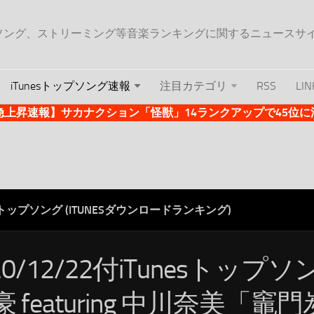
ップソング、ストリーミング等音楽ランキングに関するニュースサ
iTunesトップソング速報
注目カテゴリ
RSS
LIN
es急上昇速報】サカナクション「怪獣」14ランクアップで45位に浮上 
ESトップソング (ITUNESダウンロードランキング)
20/12/22付iTunesトップ
豪 featuring 中川奈美「