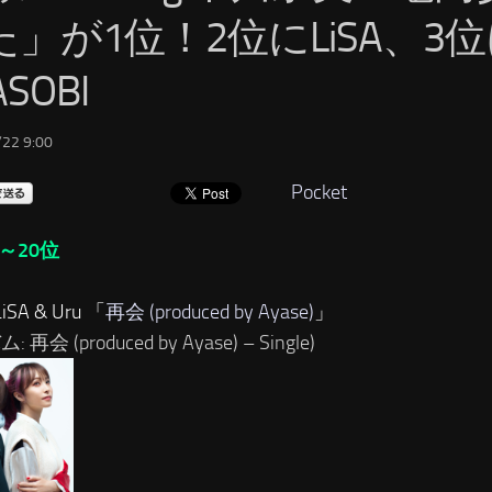
た」が1位！2位にLiSA、3
ASOBI
22 9:00
Pocket
～20位
SA & Uru 「
再会 (produced by Ayase)
」
 再会 (produced by Ayase) – Single)