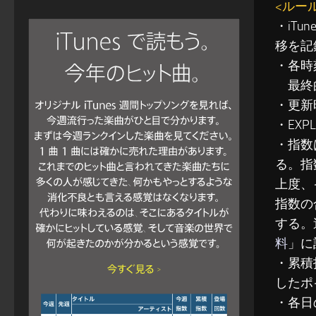
<ルー
・iT
移を記
・各時
最終的
・更新
・EXP
・指数
る。指
上度、
指数の
する。
料
」に
・累積指
したポ
・各日