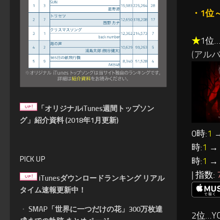
・1位
★
1位…
(アルバム
「オリジナルiTunes週間トップソン
グ」紹介資料 (2018年1月更新)
0時:
1
→
時:
1
→ 
PICK UP
時:
1
→ 
| 指数:
iTunesダウンロードランキング リアル
タイム速報更新中！
・
SMAP「世界に一つだけの花」300万枚達
2位…YO