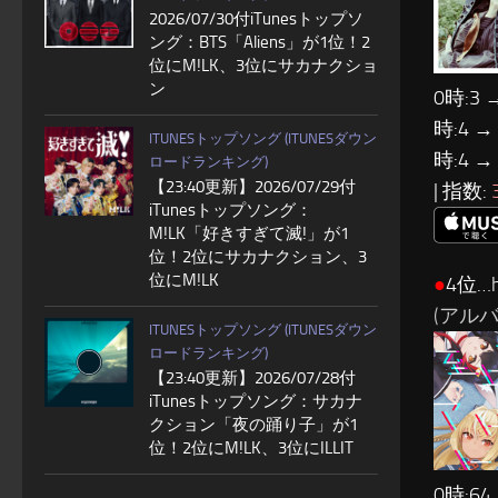
2026/07/30付iTunesトップソ
ング：BTS「Aliens」が1位！2
位にM!LK、3位にサカナクショ
ン
0時:3 
時:4 →
ITUNESトップソング (ITUNESダウン
時:4 →
ロードランキング)
【23:40更新】2026/07/29付
| 指数:
iTunesトップソング：
M!LK「好きすぎて滅!」が1
位！2位にサカナクション、3
位にM!LK
●
4位…ho
(アルバ
ITUNESトップソング (ITUNESダウン
ロードランキング)
【23:40更新】2026/07/28付
iTunesトップソング：サカナ
クション「夜の踊り子」が1
位！2位にM!LK、3位にILLIT
0時:64