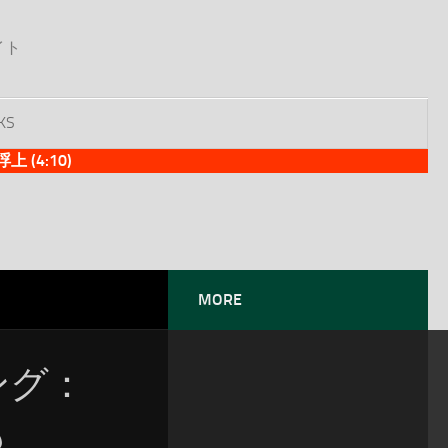
イト
KS
(4:10)
MORE
ソング：
も