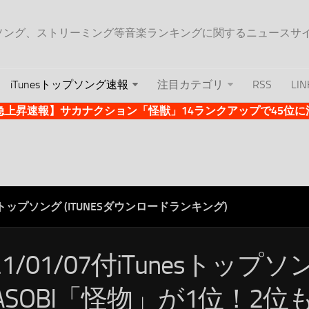
ップソング、ストリーミング等音楽ランキングに関するニュースサ
iTunesトップソング速報
注目カテゴリ
RSS
LIN
es急上昇速報】サカナクション「怪獣」14ランクアップで45位に浮上 
ESトップソング (ITUNESダウンロードランキング)
21/01/07付iTunesトップ
ASOBI「怪物」が1位！2位