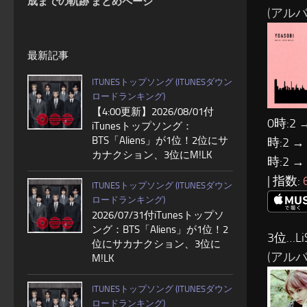
成までの軌跡 まとめページ
(アルバム
最新記事
ITUNESトップソング (ITUNESダウン
ロードランキング)
【4:00更新】2026/08/01付
0時:2 
iTunesトップソング：
BTS「Aliens」が1位！2位にサ
時:2 →
カナクション、3位にM!LK
時:2 →
| 指数:
ITUNESトップソング (ITUNESダウン
ロードランキング)
2026/07/31付iTunesトップソ
ング：BTS「Aliens」が1位！2
3位…Li
位にサカナクション、3位に
(アルバム
M!LK
ITUNESトップソング (ITUNESダウン
ロードランキング)