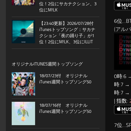
位！2位にサカナクション、3
位にM!LK
6位…B
【23:40更新】2026/07/28付
(アルバム
iTunesトップソング：サカナ
クション「夜の踊り子」が1
位！2位にM!LK、3位にILLIT
オリジナルITUNES週間トップソング
18/07/23付 オリジナル
0時:6 
iTunes週間トップソング50
時:7 →
時:7 →
| 指数:
18/07/16付 オリジナル
iTunes週間トップソング50
7位…SP