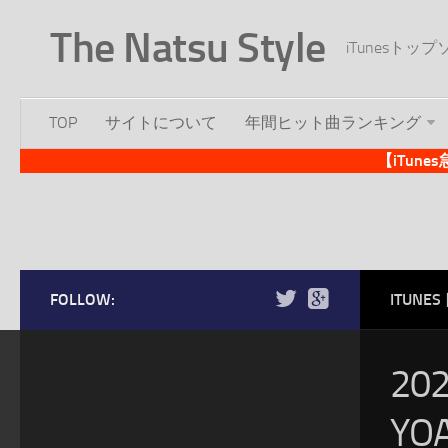
The Natsu Style
iTunesト
TOP
サイトについて
年間ヒット曲ランキング
【iTun
FOLLOW:
ITUN
20
YO