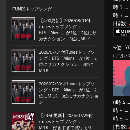
時:3 →
ITUNESトップソング
時:3 →
【4:00更新】2026/08/01付
| 指数:
iTunesトップソング：
BTS「Aliens」が1位！2位にサ
カナクション、3位にM!LK
5位…YO
2026/07/31付iTunesトップソ
(アルバム
ング：BTS「Aliens」が1位！2
位にサカナクション、3位に
M!LK
2026/07/30付iTunesトップソ
ング：BTS「Aliens」が1位！2
位にM!LK、3位にサカナクショ
0時:4 
ン
時:5 →
【23:40更新】2026/07/29付
時:5 →
iTunesトップソング：
| 指数:
M!LK「好きすぎて滅!」が1