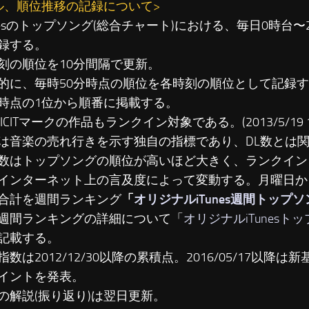
ル、順位推移の記録について>
unesのトップソング(総合チャート)における、毎日0時台
録する。
刻の順位を10分間隔で更新。
に、毎時50分時点の順位を各時刻の順位として記録す
時点の1位から順番に掲載する。
LICITマークの作品もランクイン対象である。(2013/5/19 19
は音楽の売れ行きを示す独自の指標であり、DL数とは
数はトップソングの順位が高いほど大きく、ランクイン
インターネット上の言及度によって変動する。月曜日か
合計を週間ランキング
「
オリジナルiTunes週間トップ
週間ランキングの詳細について「
オリジナルiTunesト
記載する。
数は2012/12/30以降の累積点。2016/05/17以降は新基準
イントを発表。
の解説(振り返り)は翌日更新。