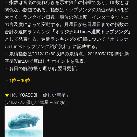
・指数は音楽の売れ行きを示す独自の指標であり、DL数とは
関係ない数値である。指数はトップソングの順位が高いほど
大きく、ランクイン日数、順位の浮上度、インターネット上
の言及度によって変動する。月曜日から日曜日までの指数の
合計を週間ランキング
「
オリジナルiTunes週間トップソング
」
として発表する。週間ランキングの詳細について「
オリジナ
ルiTunesトップソング紹介資料
」に記載する。
・累積指数は2012/12/30以降の累積点。2016/05/17以降は新
基準(Ver2.0)で算出したポイントを発表。
・各日の解説(振り返り)は翌日更新。
・1位～10位
★
1位…YOASOBI 「
優しい彗星
」
(アルバム: 優しい彗星 – Single)