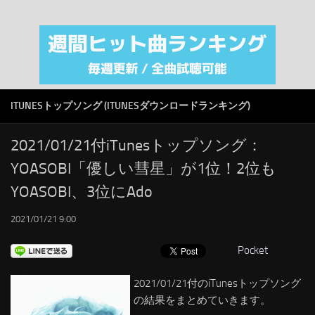
注目カテゴリ
オリジナルiTunes週間トップソング
音楽業界
SMAP
ITUNESトップソング (ITUNESダウンロードランキング)
AKB48
RSS
2021/01/21付iTunesトップソング：
YOASOBI「優しい彗星」が1位！2位も
LINKS
YOASOBI、3位にAdo
2021/01/21 9:00
Pocket
2021/01/21付のiTunesトップソング
の結果をまとめていきます。