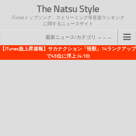
The Natsu Style
iTunesトップソング、ストリーミング等音楽ランキング
に関するニュースサイト
最新ニュース/カテゴリ →→→
【iTunes急上昇速報】サカナクション「怪獣」14ランクアップ
TOP
で45位に浮上 (4:10)
サイトについて
年間ヒット曲ランキング
2016年度特集記事
2017年度特集記事
iTunesトップソング速報
iTunesデイリー
オリジナル週間トップソング
「オリジナルiTunes週間トップソング」紹介資料