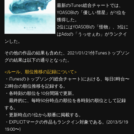
最新のiTunes総合チャートでは、
YOASOBIの「優しい彗星」が1位を
獲得した。
2位にはYOASOBIの「怪物」、3位に
はAdoの「うっせぇわ」がランクイ
ンした。
その他の作品の結果も含めた、2021/01/21付iTunesトップソン
グの結果は以下の通りとなった。
<ルール、順位推移の記録について>
・iTunesのトップソング(総合チャート)における、毎日0時台〜
23時台の順位推移を記録する。
・各時刻の順位を10分間隔で更新。
最終的に、毎時50分時点の順位を各時刻の順位として記録
する。
・更新時点の1位から順番に掲載する。
・EXPLICITマークの作品もランクイン対象である。(2013/5/19
19:00〜)