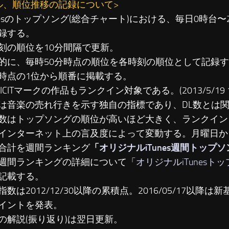
ル、順位推移の記録について>
unesのトップソング(総合チャート)における、毎日0時台
録する。
刻の順位を10分間隔で更新。
に、毎時50分時点の順位を各時刻の順位として記録す
時点の1位から順番に掲載する。
LICITマークの作品もランクイン対象である。(2013/5/19 19
は音楽の売れ行きを示す独自の指標であり、DL数とは
数はトップソングの順位が高いほど大きく、ランクイン
インターネット上の言及度によって変動する。月曜日か
合計を週間ランキング
「
オリジナルiTunes週間トップ
週間ランキングの詳細について「
オリジナルiTunesト
記載する。
数は2012/12/30以降の累積点。2016/05/17以降は新基準
イントを発表。
の解説(振り返り)は翌日更新。