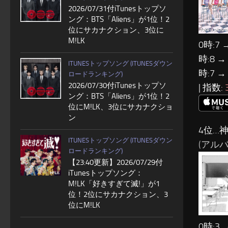
2026/07/31付iTunesトップソ
ング：BTS「Aliens」が1位！2
位にサカナクション、3位に
M!LK
0時:7 
時:8 →
ITUNESトップソング (ITUNESダウン
時:7 →
ロードランキング)
2026/07/30付iTunesトップソ
| 指数:
ング：BTS「Aliens」が1位！2
位にM!LK、3位にサカナクショ
ン
4位…
ITUNESトップソング (ITUNESダウン
(アルバム
ロードランキング)
【23:40更新】2026/07/29付
iTunesトップソング：
M!LK「好きすぎて滅!」が1
位！2位にサカナクション、3
位にM!LK
0時:3 