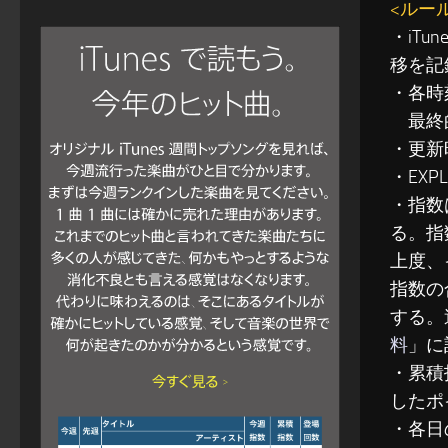
<ルー
・iT
移を記
・各時
最終的
・更新
・EXP
・指数
る。指
上度、
指数の
する。
料
」に
・累積指
したポ
・各日