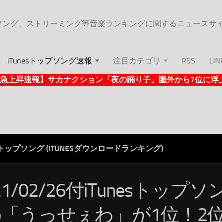
ップソング、ストリーミング等音楽ランキングに関するニュースサ
iTunesトップソング速報
注目カテゴリ
RSS
LIN
nes急上昇速報】サカナクション「夜の踊り子」圏外から7位に浮上 (1
ESトップソング (ITUNESダウンロードランキング)
21/02/26付iTunesトップ
do「うっせぇわ」が1位！2