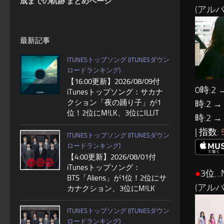
成までの軌跡 まとめページ
(アルバ
最新記事
ITUNESトップソング (ITUNESダウン
ロードランキング)
【16:00更新】2026/08/09付
0時:2 
iTunesトップソング：サカナ
クション「夜の踊り子」が1
時:2 →
位！2位にM!LK、3位にILLIT
時:2 →
| 指数:
ITUNESトップソング (ITUNESダウン
ロードランキング)
【4:00更新】2026/08/01付
iTunesトップソング：
●
3位…N
BTS「Aliens」が1位！2位にサ
(アルバム:
カナクション、3位にM!LK
ITUNESトップソング (ITUNESダウン
ロードランキング)