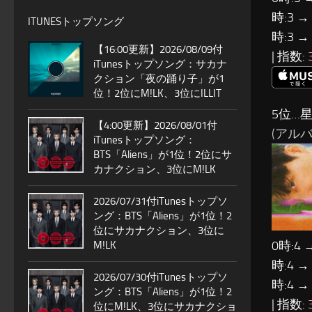
時:3 →
ITUNESトップソング
時:3 →
【16:00更新】2026/08/09付
| 指数:
iTunesトップソング：サカナ
クション「夜の踊り子」が1
位！2位にM!LK、3位にILLIT
5位…
【4:00更新】2026/08/01付
(アルバム
iTunesトップソング：
BTS「Aliens」が1位！2位にサ
カナクション、3位にM!LK
2026/07/31付iTunesトップソ
ング：BTS「Aliens」が1位！2
位にサカナクション、3位に
0時:4 
M!LK
時:4 →
2026/07/30付iTunesトップソ
時:4 →
ング：BTS「Aliens」が1位！2
| 指数:
位にM!LK、3位にサカナクショ