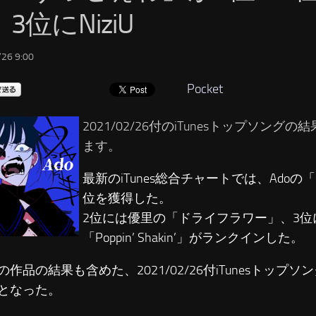
3位にNiziU
26 9:00
Pocket
2021/02/26付のiTunesトップソング
ます。
最新のiTunes総合チャートでは、Adoの
位を獲得した。
2位には優里の「ドライフラワー」、3位には
「Poppin’ Shakin’」がランクインした。
の作品の結果も含めた、2021/02/26付iTunesトップ
となった。