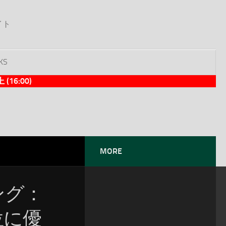
イト
KS
6:00)
MORE
ソング：
位に優