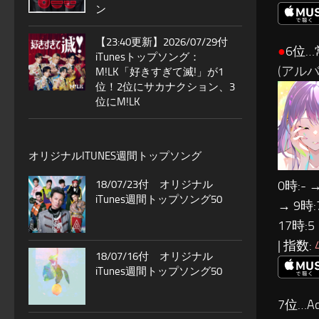
ン
【23:40更新】2026/07/29付
●
6位…
iTunesトップソング：
(アルバム:
M!LK「好きすぎて滅!」が1
位！2位にサカナクション、3
位にM!LK
オリジナルITUNES週間トップソング
18/07/23付 オリジナル
0時:- 
iTunes週間トップソング50
→ 9時:
17時:5
| 指数:
18/07/16付 オリジナル
iTunes週間トップソング50
7位…Ad