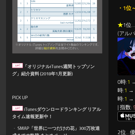
・1位
★
1位…
(アルバム
「オリジナルiTunes週間トップソン
グ」紹介資料 (2018年1月更新)
0時:
1
→
時:
1
→ 
PICK UP
時:
1
→ 
| 指数:
iTunesダウンロードランキング リアル
タイム速報更新中！
・
SMAP「世界に一つだけの花」300万枚達
2位…優