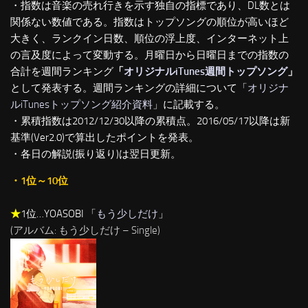
・指数は音楽の売れ行きを示す独自の指標であり、DL数とは
関係ない数値である。指数はトップソングの順位が高いほど
大きく、ランクイン日数、順位の浮上度、インターネット上
の言及度によって変動する。月曜日から日曜日までの指数の
合計を週間ランキング
「
オリジナルiTunes週間トップソング
」
として発表する。週間ランキングの詳細について「
オリジナ
ルiTunesトップソング紹介資料
」に記載する。
・累積指数は2012/12/30以降の累積点。2016/05/17以降は新
基準(Ver2.0)で算出したポイントを発表。
・各日の解説(振り返り)は翌日更新。
・1位～10位
★
1位…YOASOBI 「
もう少しだけ
」
(アルバム: もう少しだけ – Single)