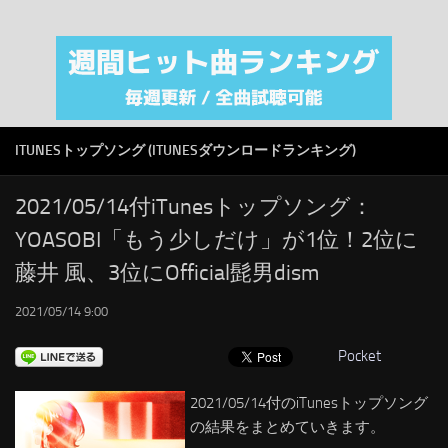
注目カテゴリ
オリジナルiTunes週間トップソング
音楽業界
SMAP
ITUNESトップソング (ITUNESダウンロードランキング)
AKB48
RSS
2021/05/14付iTunesトップソング：
YOASOBI「もう少しだけ」が1位！2位に
LINKS
藤井 風、3位にOfficial髭男dism
2021/05/14 9:00
Pocket
2021/05/14付のiTunesトップソング
の結果をまとめていきます。