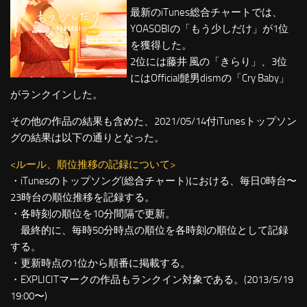
最新のiTunes総合チャートでは、
YOASOBIの「もう少しだけ」が1位
を獲得した。
2位には藤井 風の「きらり」、3位
にはOfficial髭男dismの「Cry Baby」
がランクインした。
その他の作品の結果も含めた、2021/05/14付iTunesトップソン
グの結果は以下の通りとなった。
<ルール、順位推移の記録について>
・iTunesのトップソング(総合チャート)における、毎日0時台〜
23時台の順位推移を記録する。
・各時刻の順位を10分間隔で更新。
最終的に、毎時50分時点の順位を各時刻の順位として記録
する。
・更新時点の1位から順番に掲載する。
・EXPLICITマークの作品もランクイン対象である。(2013/5/19
19:00〜)