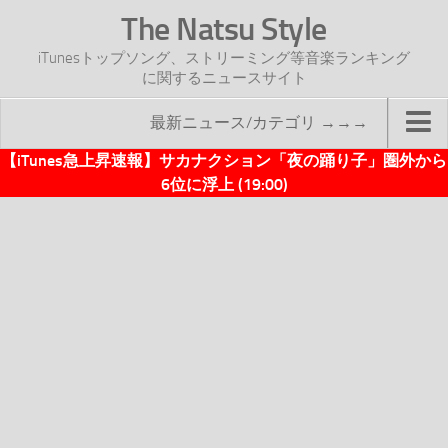
The Natsu Style
iTunesトップソング、ストリーミング等音楽ランキング
に関するニュースサイト
最新ニュース/カテゴリ →→→
【iTunes急上昇速報】サカナクション「夜の踊り子」圏外から
TOP
6位に浮上 (19:00)
サイトについて
年間ヒット曲ランキング
2016年度特集記事
2017年度特集記事
iTunesトップソング速報
iTunesデイリー
オリジナル週間トップソング
「オリジナルiTunes週間トップソング」紹介資料