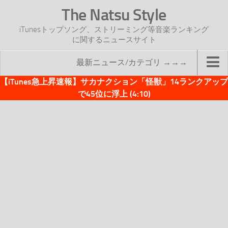
The Natsu Style
iTunesトップソング、ストリーミング等音楽ランキング
に関するニュースサイト
最新ニュース/カテゴリ →→→
【iTunes急上昇速報】サカナクション「怪獣」14ランクアップ
TOP
で45位に浮上 (4:10)
サイトについて
年間ヒット曲ランキング
2016年度特集記事
2017年度特集記事
iTunesトップソング速報
iTunesデイリー
オリジナル週間トップソング
「オリジナルiTunes週間トップソング」紹介資料