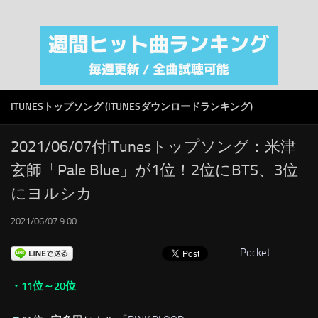
注目カテゴリ
オリジナルiTunes週間トップソング
音楽業界
SMAP
ITUNESトップソング (ITUNESダウンロードランキング)
AKB48
RSS
2021/06/07付iTunesトップソング：米津
玄師「Pale Blue」が1位！2位にBTS、3位
LINKS
にヨルシカ
2021/06/07 9:00
Pocket
・11位～20位