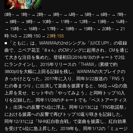
0時:- → 1時:- → 2時:- → 3時:- → 4時:- → 5時:- → 6時:- → 7時:-
→ 8時:- → 9時:- → 10時:- → 11時:- → 12時:- → 13時:- → 14時:-
→ 15時:- → 16時:- → 17時:- → 18時:- → 19時:- → 20時:- → 21
時:145 → 22時:150 →
23時:155
■ 「ともに」は、WANIMAの2ndシングル「JUICE UP!!」の収録
曲で、ニベア花王「8ｘ4」のCMソングに起用され、CMを通じ
て大きな注目を集めた。登場初日(2016/8/3)のチャートで2位
にランクインし、2015年リリースの「THANX」(累積で約
3800pt)を大幅に上回る記録を残し、WANIMAの大ブレイクの
きっかけとなった。2017年に入り、同年3/22放送の「FNS う
たの春まつり」に出演して楽曲を披露すると、56位→4位の急
上昇を見せ、ヒット中の「やってみよう」と同時トップ10入
りを記録した。同年11/28のチャートでも「ベストアーティス
ト」出演への反響で4位に浮上。同年12/13には「FNS歌謡祭」
における披露への反響で再びトップ10返り咲きを記録した。
同年12/31には「NHK紅白歌合戦」で楽曲を披露し、紅白効果
を受けて4位に急上昇した。2018年も、同年1/12の「ミュージ