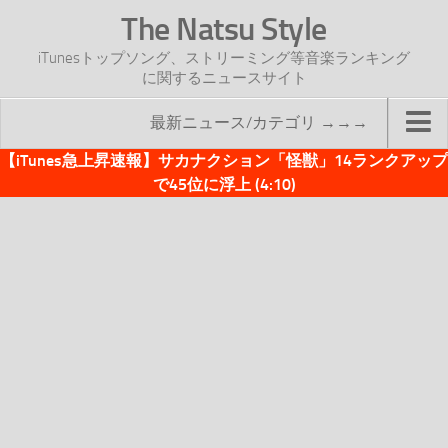
The Natsu Style
iTunesトップソング、ストリーミング等音楽ランキング
に関するニュースサイト
最新ニュース/カテゴリ →→→
【iTunes急上昇速報】サカナクション「怪獣」14ランクアップ
TOP
で45位に浮上 (4:10)
サイトについて
年間ヒット曲ランキング
2016年度特集記事
2017年度特集記事
iTunesトップソング速報
iTunesデイリー
オリジナル週間トップソング
「オリジナルiTunes週間トップソング」紹介資料