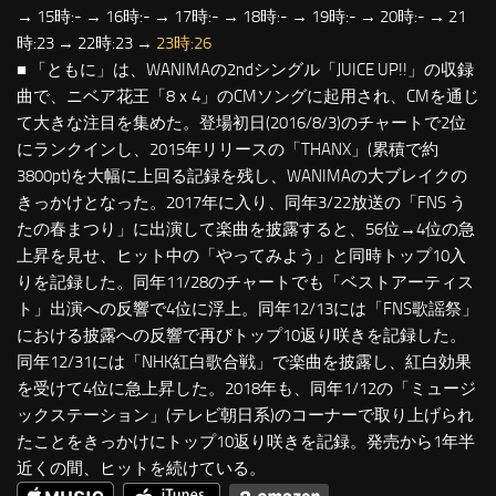
→ 15時:- → 16時:- → 17時:- → 18時:- → 19時:- → 20時:- → 21
時:23 → 22時:23 →
23時:26
■ 「ともに」は、WANIMAの2ndシングル「JUICE UP!!」の収録
曲で、ニベア花王「8ｘ4」のCMソングに起用され、CMを通じ
て大きな注目を集めた。登場初日(2016/8/3)のチャートで2位
にランクインし、2015年リリースの「THANX」(累積で約
3800pt)を大幅に上回る記録を残し、WANIMAの大ブレイクの
きっかけとなった。2017年に入り、同年3/22放送の「FNS う
たの春まつり」に出演して楽曲を披露すると、56位→4位の急
上昇を見せ、ヒット中の「やってみよう」と同時トップ10入
りを記録した。同年11/28のチャートでも「ベストアーティス
ト」出演への反響で4位に浮上。同年12/13には「FNS歌謡祭」
における披露への反響で再びトップ10返り咲きを記録した。
同年12/31には「NHK紅白歌合戦」で楽曲を披露し、紅白効果
を受けて4位に急上昇した。2018年も、同年1/12の「ミュージ
ックステーション」(テレビ朝日系)のコーナーで取り上げられ
たことをきっかけにトップ10返り咲きを記録。発売から1年半
近くの間、ヒットを続けている。