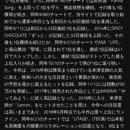
で1位を獲得。さらに同年8/16のチャートでは星野源「Family
Song」を上回って1位を守り、独走状態を継続。その後も1位
獲得が続き、同年9/8のチャートで、当サイトで記録を取り始
めてから通算4作目となる初日から30日連続1位を達成した。
同年9/11には初日から33日連続1位を記録し、2014年にSPICY
CHOCOLATE「ずっと」が記録した32日連続を上回った。その
後も1位獲得を続けたが、同年9/21のチャートでAAA「LIFE」
と福山雅治「聖域」に阻まれて1位を逃し、連続1位記録は41
日でストップした。しかし、連続1位記録がストップした後も
上位入りが続き、同年10/7のチャートで再び1位に返り咲い
た。今作は、2016年秋以降高まり続けている米津玄師の人気
に加え、映画への大きな注目度という要因が加わり、発売前
の予想を遥かに超えるヒットを記録。同年11/12には指数が50
万ptを突破し、2017年に発売された作品としてはWANIMA「や
ってみよう」に続く高記録となった。2018年に入り、米津玄
師が「Lemon」をヒットさせたことを受け、今作への注目度
は高いままであり、2018年6月時点でも今作は度々上位にラン
クイン。同年6/21のチャートでは「UTAGE!」(TBS系)で山本彩
＆高橋愛＆川畑要のコラボレーションが話題となり、6位まで