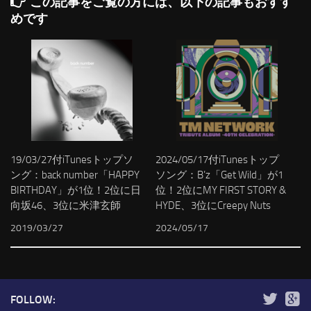
この記事をご覧の方には、以下の記事もおすす
めです
19/03/27付iTunesトップソ
2024/05/17付iTunesトップ
ング：back number「HAPPY
ソング：B’z「Get Wild」が1
BIRTHDAY」が1位！2位に日
位！2位にMY FIRST STORY &
向坂46、3位に米津玄師
HYDE、3位にCreepy Nuts
2019/03/27
2024/05/17
FOLLOW: