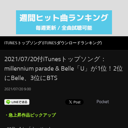
注目カテゴリ
オリジナルiTunes週間トップソング
音楽業界
SMAP
ITUNESトップソング (ITUNESダウンロードランキング)
AKB48
RSS
2021/07/20付iTunesトップソング：
millennium parade & Belle「U」が1位！2位
LINKS
にBelle、3位にBTS
2021/07/20 9:00
Pocket
・急上昇作品ピックアップ