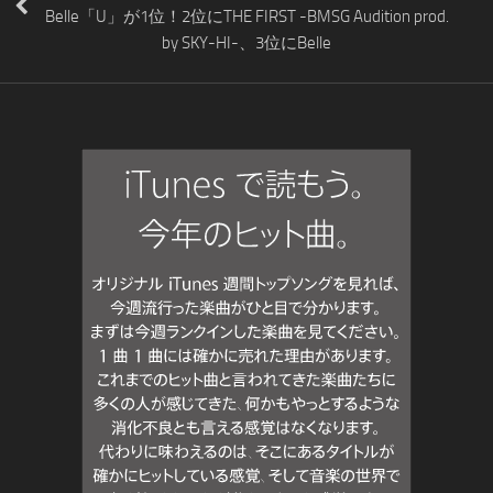
Belle「U」が1位！2位にTHE FIRST -BMSG Audition prod.
by SKY-HI-、3位にBelle