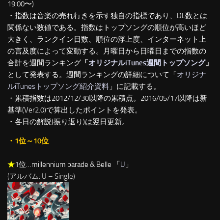
19:00〜)
・指数は音楽の売れ行きを示す独自の指標であり、DL数とは
関係ない数値である。指数はトップソングの順位が高いほど
大きく、ランクイン日数、順位の浮上度、インターネット上
の言及度によって変動する。月曜日から日曜日までの指数の
合計を週間ランキング
「
オリジナルiTunes週間トップソング
」
として発表する。週間ランキングの詳細について「
オリジナ
ルiTunesトップソング紹介資料
」に記載する。
・累積指数は2012/12/30以降の累積点。2016/05/17以降は新
基準(Ver2.0)で算出したポイントを発表。
・各日の解説(振り返り)は翌日更新。
・1位～10位
★
1位…millennium parade & Belle 「
U
」
(アルバム: U – Single)