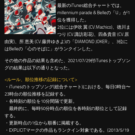
最新のiTunes総合チャートでは、
millennium parade & Belleの「U」が1
位を獲得した。
2位には伊吹 翼 (CV.Machico)、徳川ま
つり (CV.諏訪彩花)、四条貴音 (CV.原
由実)、所 恵美 (CV.藤井ゆきよ)の「DIAMOND JOKER」、3位に
はBelleの「心のそばに」がランクインした。
その他の作品の結果も含めた、2021/07/29付iTunesトップソン
グの結果は以下の通りとなった。
<ルール、順位推移の記録について>
・iTunesのトップソング(総合チャート)における、毎日0時台〜
23時台の順位推移を記録する。
・各時刻の順位を10分間隔で更新。
最終的に、毎時50分時点の順位を各時刻の順位として記録
する。
・更新時点の1位から順番に掲載する。
・EXPLICITマークの作品もランクイン対象である。(2013/5/19