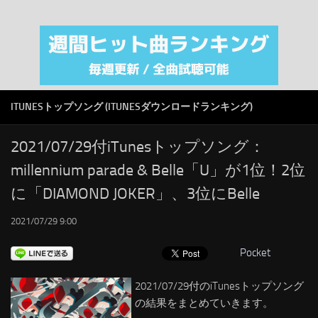
注目カテゴリ
オリジナルiTunes週間トップソング
音楽業界
SMAP
ITUNESトップソング (ITUNESダウンロードランキング)
AKB48
RSS
2021/07/29付iTunesトップソング：
millennium parade & Belle「U」が1位！2位
LINKS
に「DIAMOND JOKER」、3位にBelle
2021/07/29 9:00
Pocket
2021/07/29付のiTunesトップソング
の結果をまとめていきます。