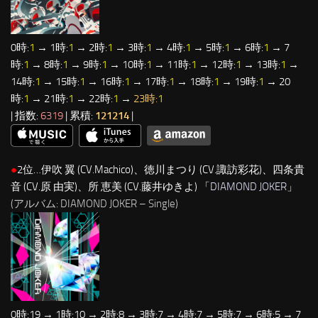
0時:
1
→ 1時:
1
→ 2時:
1
→ 3時:
1
→ 4時:
1
→ 5時:
1
→ 6時:
1
→ 7
時:
1
→ 8時:
1
→ 9時:
1
→ 10時:
1
→ 11時:
1
→ 12時:
1
→ 13時:
1
→
14時:
1
→ 15時:
1
→ 16時:
1
→ 17時:
1
→ 18時:
1
→ 19時:
1
→ 20
時:
1
→ 21時:
1
→ 22時:
1
→
23時:
1
| 指数:
6319
| 累積:
121214
|
●
2位…伊吹 翼 (CV.Machico)、徳川まつり (CV.諏訪彩花)、四条貴
音 (CV.原 由実)、所 恵美 (CV.藤井ゆきよ) 「
DIAMOND JOKER
」
(アルバム: DIAMOND JOKER – Single)
0時:19 → 1時:10 → 2時:8 → 3時:7 → 4時:7 → 5時:7 → 6時:5 → 7