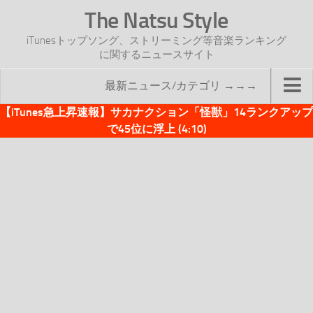
The Natsu Style
iTunesトップソング、ストリーミング等音楽ランキング
に関するニュースサイト
最新ニュース/カテゴリ →→→
【iTunes急上昇速報】サカナクション「怪獣」14ランクアップ
TOP
で45位に浮上 (4:10)
サイトについて
年間ヒット曲ランキング
2016年度特集記事
2017年度特集記事
iTunesトップソング速報
iTunesデイリー
オリジナル週間トップソング
「オリジナルiTunes週間トップソング」紹介資料