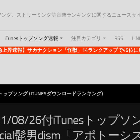
ップソング、ストリーミング等音楽ランキングに関するニュースサ
iTunesトップソング速報
注目カテゴリ
RSS
LIN
es急上昇速報】サカナクション「怪獣」14ランクアップで45位に浮上 
ESトップソング (ITUNESダウンロードランキング)
21/08/26付iTunesトップ
ficial髭男dism「アポトー