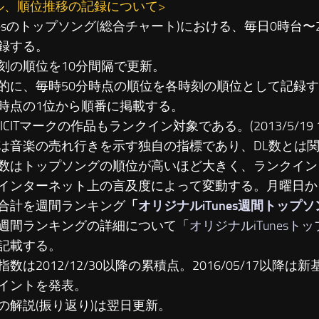
ル、順位推移の記録について>
unesのトップソング(総合チャート)における、毎日0時台
録する。
刻の順位を10分間隔で更新。
に、毎時50分時点の順位を各時刻の順位として記録す
時点の1位から順番に掲載する。
LICITマークの作品もランクイン対象である。(2013/5/19 19
は音楽の売れ行きを示す独自の指標であり、DL数とは
数はトップソングの順位が高いほど大きく、ランクイン
インターネット上の言及度によって変動する。月曜日か
合計を週間ランキング
「
オリジナルiTunes週間トップ
週間ランキングの詳細について「
オリジナルiTunesト
記載する。
数は2012/12/30以降の累積点。2016/05/17以降は新基準
イントを発表。
の解説(振り返り)は翌日更新。