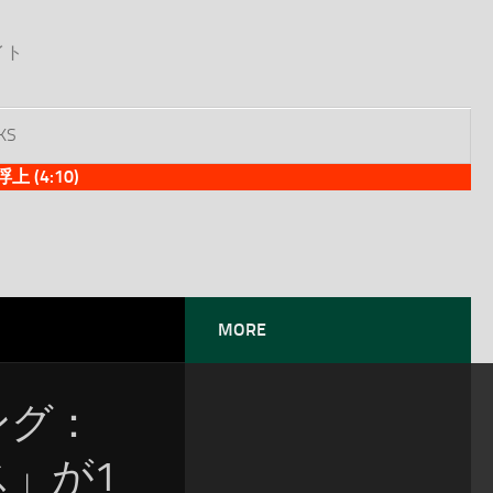
イト
KS
(4:10)
MORE
ソング：
シス」が1