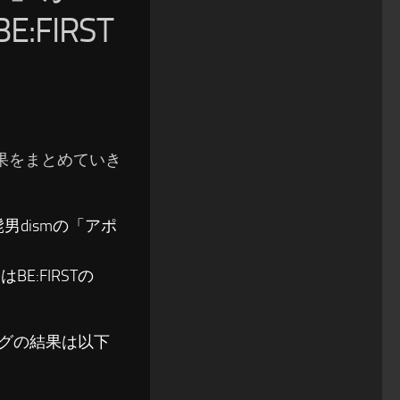
:FIRST
の結果をまとめていき
l髭男dismの「アポ
BE:FIRSTの
ソングの結果は以下