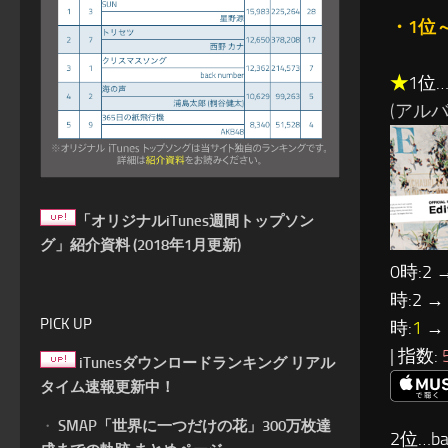
・1位
★
1位…O
(アルバム:
「オリジナルiTunes週間トップソン
グ」紹介資料 (2018年1月更新)
0時:2 
時:2 →
PICK UP
時:
1
→ 
| 指数:
iTunesダウンロードランキング リアル
タイム速報更新中！
・
SMAP「世界に一つだけの花」300万枚達
2位…ba