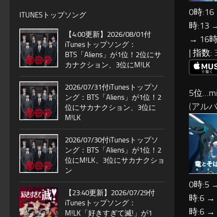
0時:16
ITUNESトップソング
時:13 
【4:00更新】2026/08/01付
→ 16時
iTunesトップソング：
| 指数:
BTS「Aliens」が1位！2位にサ
カナクション、3位にM!LK
2026/07/31付iTunesトップソ
5位…mil
ング：BTS「Aliens」が1位！2
(アル
位にサカナクション、3位に
M!LK
2026/07/30付iTunesトップソ
ング：BTS「Aliens」が1位！2
位にM!LK、3位にサカナクショ
ン
0時:5 
【23:40更新】2026/07/29付
時:6 →
iTunesトップソング：
時:6 →
M!LK「好きすぎて滅!」が1