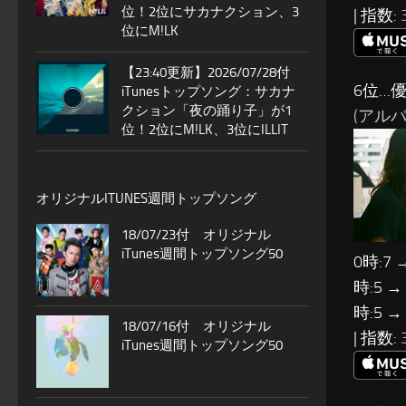
位！2位にサカナクション、3
| 指数:
位にM!LK
【23:40更新】2026/07/28付
6位…優
iTunesトップソング：サカナ
クション「夜の踊り子」が1
(アルバ
位！2位にM!LK、3位にILLIT
オリジナルITUNES週間トップソング
18/07/23付 オリジナル
iTunes週間トップソング50
0時:7 
時:5 →
時:5 →
18/07/16付 オリジナル
| 指数:
iTunes週間トップソング50