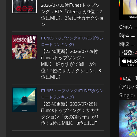
2026/07/30付iTunesトップソ
ング：BTS「Aliens」が1位！2
位にM!LK、3位にサカナクショ
ン
0時:4 
時:4 →
ITUNESトップソング (ITUNESダウン
時:2 →
ロードランキング)
【23:40更新】2026/07/29付
| 指数:
iTunesトップソング：
M!LK「好きすぎて滅!」が1
位！2位にサカナクション、3
位にM!LK
●
4位…TH
(アルバ
ITUNESトップソング (ITUNESダウン
Single)
ロードランキング)
【23:40更新】2026/07/28付
iTunesトップソング：サカナ
クション「夜の踊り子」が1
位！2位にM!LK、3位にILLIT