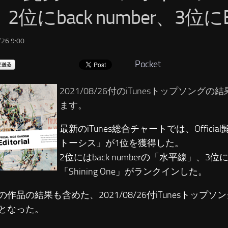
2位にback number、3位にBE
26 9:00
Pocket
2021/08/26付のiTunesトップソング
ます。
最新のiTunes総合チャートでは、Officia
トーシス」が1位を獲得した。
2位にはback numberの「水平線」、3位には
「Shining One」がランクインした。
の作品の結果も含めた、2021/08/26付iTunesトップ
となった。