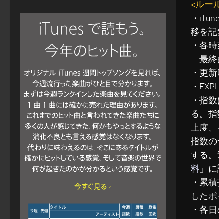
<ルー
・iT
移を記
・各時
最終的
・更新
・EXP
・指数
る。指
上度、
指数の
する。
料
」に
・累積指
したポ
・各日