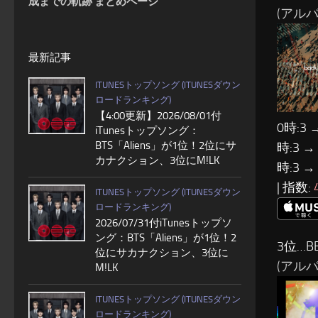
成までの軌跡 まとめページ
(アルバム
最新記事
ITUNESトップソング (ITUNESダウン
ロードランキング)
【4:00更新】2026/08/01付
0時:3 
iTunesトップソング：
BTS「Aliens」が1位！2位にサ
時:3 →
カナクション、3位にM!LK
時:3 →
| 指数:
ITUNESトップソング (ITUNESダウン
ロードランキング)
2026/07/31付iTunesトップソ
ング：BTS「Aliens」が1位！2
3位…BE
位にサカナクション、3位に
(アルバム:
M!LK
ITUNESトップソング (ITUNESダウン
ロードランキング)