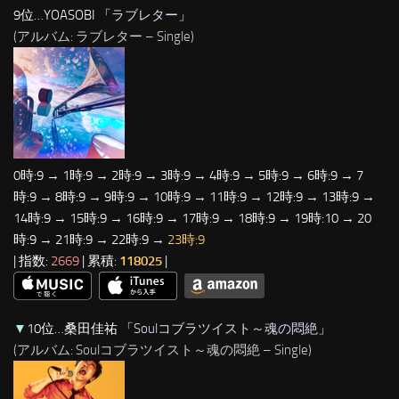
9位…YOASOBI 「
ラブレター
」
(アルバム: ラブレター – Single)
0時:9 → 1時:9 → 2時:9 → 3時:9 → 4時:9 → 5時:9 → 6時:9 → 7
時:9 → 8時:9 → 9時:9 → 10時:9 → 11時:9 → 12時:9 → 13時:9 →
14時:9 → 15時:9 → 16時:9 → 17時:9 → 18時:9 → 19時:10 → 20
時:9 → 21時:9 → 22時:9 →
23時:9
| 指数:
2669
| 累積:
118025
|
▼
10位…桑田佳祐 「
Soulコブラツイスト～魂の悶絶
」
(アルバム: Soulコブラツイスト～魂の悶絶 – Single)