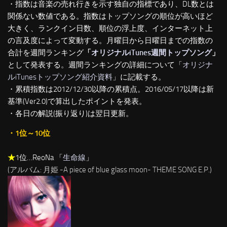
・指数は音楽の売れ行きを示す独自の指標であり、DL数とは
関係ない数値である。指数はトップソングの順位が高いほど
大きく、ランクイン日数、順位の浮上度、インターネット上
の言及度によって変動する。月曜日から日曜日までの指数の
合計を週間ランキング
「
オリジナルiTunes週間トップソング
」
として発表する。週間ランキングの詳細について「
オリジナ
ルiTunesトップソング紹介資料
」に記載する。
・累積指数は2012/12/30以降の累積点。2016/05/17以降は新
基準(Ver2.0)で算出したポイントを発表。
・各日の解説(振り返り)は翌日更新。
・1位～10位
★
1位…ReoNa 「
生命線
」
(アルバム: 月姫 -A piece of blue glass moon- THEME SONG E.P.)