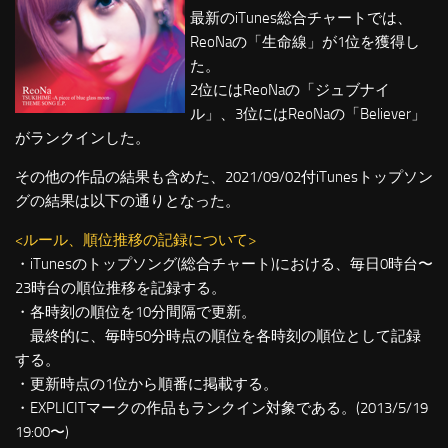
最新のiTunes総合チャートでは、
ReoNaの「生命線」が1位を獲得し
た。
2位にはReoNaの「ジュブナイ
ル」、3位にはReoNaの「Believer」
がランクインした。
その他の作品の結果も含めた、2021/09/02付iTunesトップソン
グの結果は以下の通りとなった。
<ルール、順位推移の記録について>
・iTunesのトップソング(総合チャート)における、毎日0時台〜
23時台の順位推移を記録する。
・各時刻の順位を10分間隔で更新。
最終的に、毎時50分時点の順位を各時刻の順位として記録
する。
・更新時点の1位から順番に掲載する。
・EXPLICITマークの作品もランクイン対象である。(2013/5/19
19:00〜)