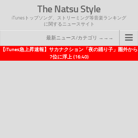
The Natsu Style
iTunesトップソング、ストリーミング等音楽ランキング
に関するニュースサイト
最新ニュース/カテゴリ →→→
【iTunes急上昇速報】サカナクション「夜の踊り子」圏外から
TOP
7位に浮上 (16:40)
サイトについて
年間ヒット曲ランキング
2016年度特集記事
2017年度特集記事
iTunesトップソング速報
iTunesデイリー
オリジナル週間トップソング
「オリジナルiTunes週間トップソング」紹介資料