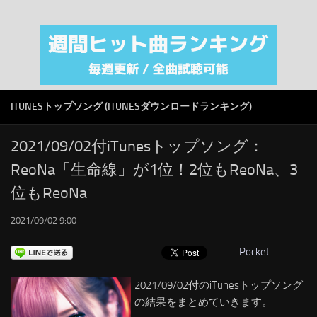
注目カテゴリ
オリジナルiTunes週間トップソング
音楽業界
SMAP
ITUNESトップソング (ITUNESダウンロードランキング)
AKB48
RSS
2021/09/02付iTunesトップソング：
ReoNa「生命線」が1位！2位もReoNa、3
LINKS
位もReoNa
2021/09/02 9:00
Pocket
2021/09/02付のiTunesトップソング
の結果をまとめていきます。