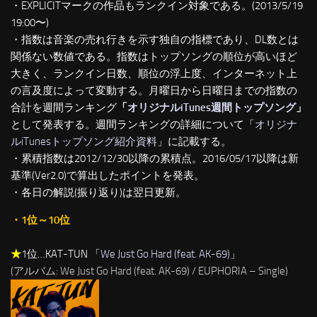
・EXPLICITマークの作品もランクイン対象である。(2013/5/19
19:00〜)
・指数は音楽の売れ行きを示す独自の指標であり、DL数とは
関係ない数値である。指数はトップソングの順位が高いほど
大きく、ランクイン日数、順位の浮上度、インターネット上
の言及度によって変動する。月曜日から日曜日までの指数の
合計を週間ランキング
「
オリジナルiTunes週間トップソング
」
として発表する。週間ランキングの詳細について「
オリジナ
ルiTunesトップソング紹介資料
」に記載する。
・累積指数は2012/12/30以降の累積点。2016/05/17以降は新
基準(Ver2.0)で算出したポイントを発表。
・各日の解説(振り返り)は翌日更新。
・1位～10位
★
1位…KAT-TUN 「
We Just Go Hard (feat. AK-69)
」
(アルバム: We Just Go Hard (feat. AK-69) / EUPHORIA – Single)