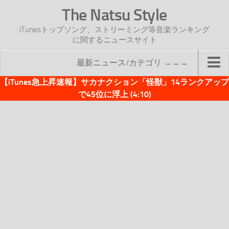
The Natsu Style
iTunesトップソング、ストリーミング等音楽ランキング
に関するニュースサイト
最新ニュース/カテゴリ →→→
【iTunes急上昇速報】サカナクション「怪獣」14ランクアップ
TOP
で45位に浮上 (4:10)
サイトについて
年間ヒット曲ランキング
2016年度特集記事
2017年度特集記事
iTunesトップソング速報
iTunesデイリー
オリジナル週間トップソング
「オリジナルiTunes週間トップソング」紹介資料