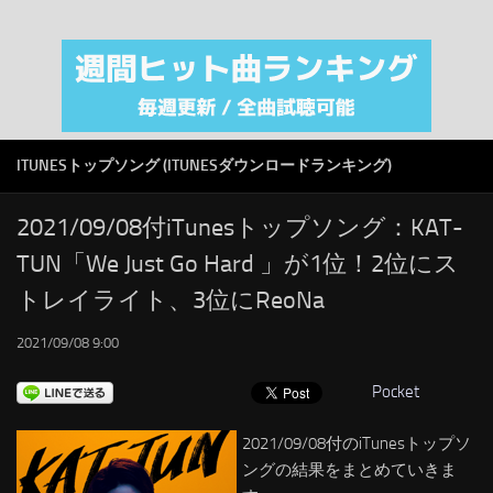
注目カテゴリ
オリジナルiTunes週間トップソング
音楽業界
SMAP
ITUNESトップソング (ITUNESダウンロードランキング)
AKB48
RSS
2021/09/08付iTunesトップソング：KAT-
TUN「We Just Go Hard 」が1位！2位にス
LINKS
トレイライト、3位にReoNa
2021/09/08 9:00
Pocket
2021/09/08付のiTunesトップソ
ングの結果をまとめていきま