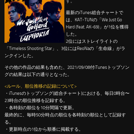
す。
最新のiTunes総合チャートで
は、KAT-TUNの「We Just Go
Hard (feat. AK-69)」が1位を獲得
した。
2位にはストレイライトの
「Timeless Shooting Star」、3位にはReoNaの「生命線」がラ
ンクインした。
その他の作品の結果も含めた、2021/09/08付iTunesトップソン
グの結果は以下の通りとなった。
<ルール、順位推移の記録について>
・iTunesのトップソング(総合チャート)における、毎日0時台〜
23時台の順位推移を記録する。
・各時刻の順位を10分間隔で更新。
最終的に、毎時50分時点の順位を各時刻の順位として記録す
る。
・更新時点の1位から順番に掲載する。