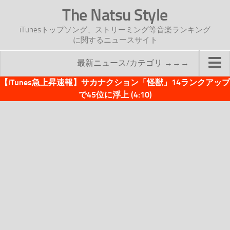
The Natsu Style
iTunesトップソング、ストリーミング等音楽ランキング
に関するニュースサイト
最新ニュース/カテゴリ →→→
【iTunes急上昇速報】サカナクション「怪獣」14ランクアップ
TOP
で45位に浮上 (4:10)
サイトについて
年間ヒット曲ランキング
2016年度特集記事
2017年度特集記事
iTunesトップソング速報
iTunesデイリー
オリジナル週間トップソング
「オリジナルiTunes週間トップソング」紹介資料