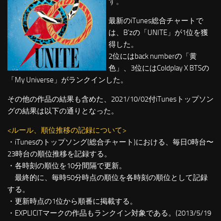
す。
最新のiTunes総合チャートで
は、B’zの「UNITE」が1位を獲
得した。
2位にはback numberの「黄
色」、3位にはColdplay X BTSの
「My Universe」がランクインした。
その他の作品の結果も含めた、2021/10/02付iTunesトップソン
グの結果は以下の通りとなった。
<ルール、順位推移の記録について>
・iTunesのトップソング(総合チャート)における、毎日0時台〜
23時台の順位推移を記録する。
・各時刻の順位を10分間隔で更新。
最終的に、毎時50分時点の順位を各時刻の順位として記録
する。
・更新時点の1位から順番に掲載する。
・EXPLICITマークの作品もランクイン対象である。(2013/5/19