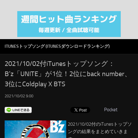
注目カテゴリ
オリジナルiTunes週間トップソング
音楽業界
SMAP
ITUNESトップソング (ITUNESダウンロードランキング)
AKB48
RSS
2021/10/02付iTunesトップソング：
B’z「UNITE」が1位！2位にback number、
LINKS
3位にColdplay X BTS
2021/10/02 9:00
Pocket
2021/10/02付のiTunesトップソ
ングの結果をまとめていきま