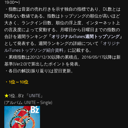
19:00〜)
・指数は音楽の売れ行きを示す独自の指標であり、DL数とは
関係ない数値である。指数はトップソングの順位が高いほど
大きく、ランクイン日数、順位の浮上度、インターネット上
の言及度によって変動する。月曜日から日曜日までの指数の
合計を週間ランキング
「
オリジナルiTunes週間トップソング
」
として発表する。週間ランキングの詳細について「
オリジナ
ルiTunesトップソング紹介資料
」に記載する。
・累積指数は2012/12/30以降の累積点。2016/05/17以降は新
基準(Ver2.0)で算出したポイントを発表。
・各日の解説(振り返り)は翌日更新。
・1位～10位
★
1位…B’z 「
UNITE
」
(アルバム: UNITE – Single)