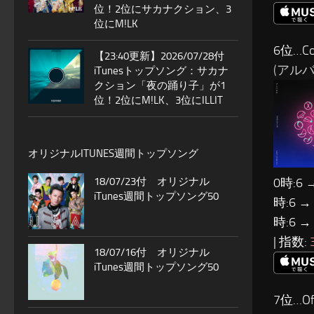
位！2位にサカナクション、3
位にM!LK
6位…Col
【23:40更新】2026/07/28付
(アルバム:
iTunesトップソング：サカナ
クション「夜の踊り子」が1
位！2位にM!LK、3位にILLIT
オリジナルITUNES週間トップソング
18/07/23付 オリジナル
0時:6 
iTunes週間トップソング50
時:6 →
時:6 →
| 指数:
18/07/16付 オリジナル
iTunes週間トップソング50
7位…Of