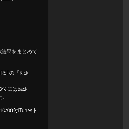
ングの結果をまとめて
STの「Kick
にはback
た。
08付iTunesト