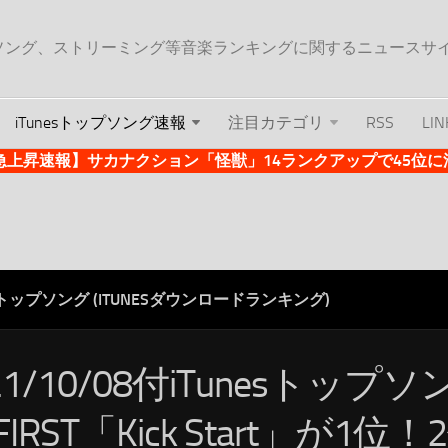
ップソング、ストリーミング等音楽ランキングに関するニュースサ
iTunesトップソング速報
注目カテゴリ
RSS
LIN
es急上昇速報】サカナクション「怪獣」14ランクアップで45位に浮上 
ESトップソング (ITUNESダウンロードランキング)
21/10/08付iTunesトップ
:FIRST「Kick Start」が1