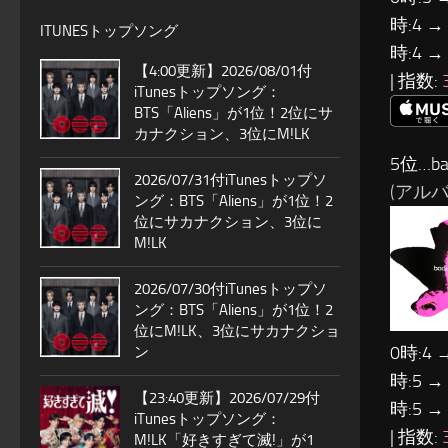
時:4 →
ITUNESトップソング
時:4 →
【4:00更新】2026/08/01付
| 指数:
iTunesトップソング：
BTS「Aliens」が1位！2位にサ
カナクション、3位にM!LK
5位…ba
2026/07/31付iTunesトップソ
(アルバム
ング：BTS「Aliens」が1位！2
位にサカナクション、3位に
M!LK
2026/07/30付iTunesトップソ
ング：BTS「Aliens」が1位！2
位にM!LK、3位にサカナクショ
0時:4 
ン
時:5 →
【23:40更新】2026/07/29付
時:5 →
iTunesトップソング：
| 指数:
M!LK「好きすぎて滅!」が1