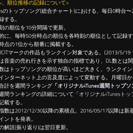
ル、順位推移の記録について>
unesのトップソング(総合チャート)における、毎日0時台
録する。
刻の順位を10分間隔で更新。
に、毎時50分時点の順位を各時刻の順位として記録す
時点の1位から順番に掲載する。
LICITマークの作品もランクイン対象である。(2013/5/19 19
は音楽の売れ行きを示す独自の指標であり、DL数とは
数はトップソングの順位が高いほど大きく、ランクイン
インターネット上の言及度によって変動する。月曜日か
合計を週間ランキング
「
オリジナルiTunes週間トップ
週間ランキングの詳細について「
オリジナルiTunesト
記載する。
数は2012/12/30以降の累積点。2016/05/17以降は新基準
イントを発表。
の解説(振り返り)は翌日更新。