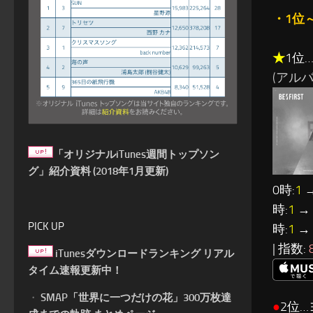
・1位
★
1位…
(アルバム:
「オリジナルiTunes週間トップソン
グ」紹介資料 (2018年1月更新)
0時:
1
→
時:
1
→ 
PICK UP
時:
1
→ 
| 指数:
iTunesダウンロードランキング リアル
タイム速報更新中！
・
SMAP「世界に一つだけの花」300万枚達
●
2位…