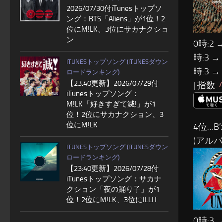
2026/07/30付iTunesトップソ
ング：BTS「Aliens」が1位！2
位にM!LK、3位にサカナクショ
ン
0時:2 
時:3 →
ITUNESトップソング (ITUNESダウン
時:3 →
ロードランキング)
【23:40更新】2026/07/29付
| 指数:
iTunesトップソング：
M!LK「好きすぎて滅!」が1
位！2位にサカナクション、3
位にM!LK
4位…B’
(アルバム:
ITUNESトップソング (ITUNESダウン
ロードランキング)
【23:40更新】2026/07/28付
iTunesトップソング：サカナ
クション「夜の踊り子」が1
位！2位にM!LK、3位にILLIT
0時:3 