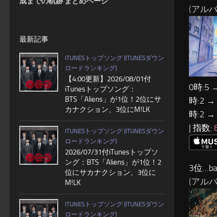
成までの軌跡 まとめページ
(アルバム
最新記事
ITUNESトップソング (ITUNESダウン
ロードランキング)
【4:00更新】2026/08/01付
0時:5 
iTunesトップソング：
BTS「Aliens」が1位！2位にサ
時:2 →
カナクション、3位にM!LK
時:2 →
| 指数:
ITUNESトップソング (ITUNESダウン
ロードランキング)
2026/07/31付iTunesトップソ
ング：BTS「Aliens」が1位！2
3位…ba
位にサカナクション、3位に
(アルバム
M!LK
ITUNESトップソング (ITUNESダウン
ロードランキング)