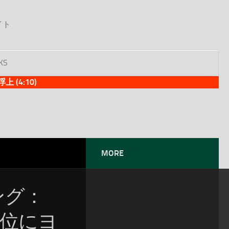
イト
KS
(4:10)
MORE
ソング：
位！2位にヨ