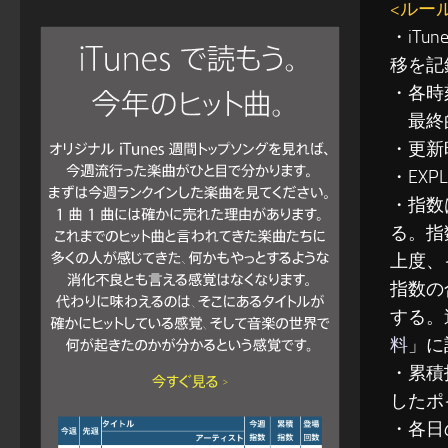
<ルー
・iT
移を記
・各時
最終的
・更新
・EXP
・指数
る。指
上度、
指数の
する。
料
」に
・累積指
したポ
・各日