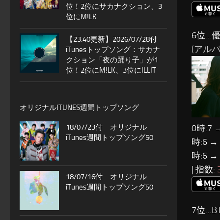
位！2位にサカナクション、3
位にM!LK
6位…優
【23:40更新】2026/07/28付
(アルバ
iTunesトップソング：サカナ
クション「夜の踊り子」が1
位！2位にM!LK、3位にILLIT
オリジナルITUNES週間トップソング
18/07/23付 オリジナル
0時:7 
iTunes週間トップソング50
時:6 →
時:6 →
| 指数:
18/07/16付 オリジナル
iTunes週間トップソング50
7位…B