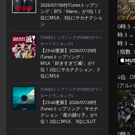
2026/07/30付iTunesトップソ
ング：BTS「Aliens」が1位！2
位にM!LK、3位にサカナクショ
ン
0時:3 
時:3 →
ITUNESトップソング (ITUNESダウン
時:3 →
ロードランキング)
【23:40更新】2026/07/29付
| 指数:
iTunesトップソング：
M!LK「好きすぎて滅!」が1
位！2位にサカナクション、3
位にM!LK
4位…Of
(アルバム:
ITUNESトップソング (ITUNESダウン
ロードランキング)
【23:40更新】2026/07/28付
iTunesトップソング：サカナ
クション「夜の踊り子」が1
位！2位にM!LK、3位にILLIT
0時:5 