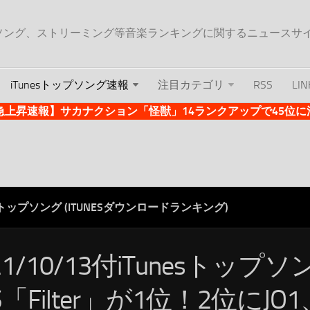
ップソング、ストリーミング等音楽ランキングに関するニュースサ
iTunesトップソング速報
注目カテゴリ
RSS
LIN
es急上昇速報】サカナクション「怪獣」14ランクアップで45位に浮上 
ESトップソング (ITUNESダウンロードランキング)
21/10/13付iTunesトップ
S「Filter」が1位！2位にJO