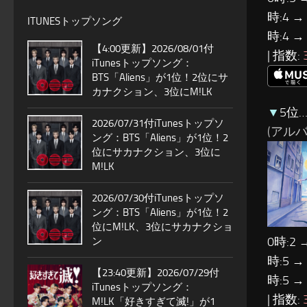
時:4 →
ITUNESトップソング
時:4 →
【4:00更新】2026/08/01付
| 指数:
iTunesトップソング：
BTS「Aliens」が1位！2位にサ
カナクション、3位にM!LK
▼
5位
2026/07/31付iTunesトップソ
(アルバム
ング：BTS「Aliens」が1位！2
位にサカナクション、3位に
M!LK
2026/07/30付iTunesトップソ
ング：BTS「Aliens」が1位！2
位にM!LK、3位にサカナクショ
0時:2 
ン
時:5 →
【23:40更新】2026/07/29付
時:5 →
iTunesトップソング：
| 指数:
M!LK「好きすぎて滅!」が1