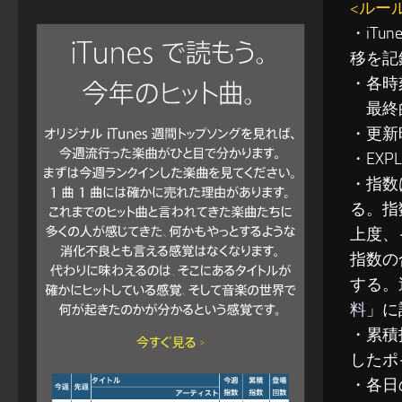
<ルー
・iT
移を記
・各時
最終的
・更新
・EXP
・指数
る。指
上度、
指数の
する。
料
」に
・累積指
したポ
・各日