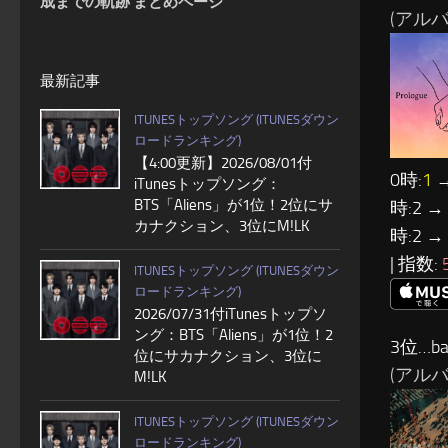
成までの軌跡 まとめページ
(アルバム:
最新記事
ITUNESトップソング (ITUNESダウン
ロードランキング)
【4:00更新】2026/08/01付
0時:
1
→
iTunesトップソング：
BTS「Aliens」が1位！2位にサ
時:2 →
カナクション、3位にM!LK
時:2 →
| 指数:
ITUNESトップソング (ITUNESダウン
ロードランキング)
2026/07/31付iTunesトップソ
ング：BTS「Aliens」が1位！2
3位…ba
位にサカナクション、3位に
(アルバム
M!LK
ITUNESトップソング (ITUNESダウン
ロードランキング)