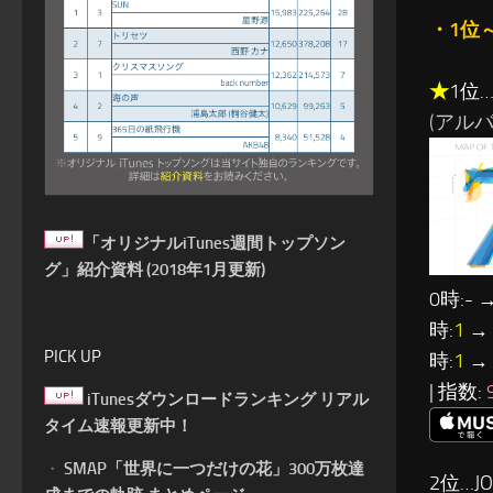
・1位
★
1位…
(アルバム:
「オリジナルiTunes週間トップソン
グ」紹介資料 (2018年1月更新)
0時:- →
時:
1
→ 
PICK UP
時:
1
→ 
| 指数:
iTunesダウンロードランキング リアル
タイム速報更新中！
・
SMAP「世界に一つだけの花」300万枚達
2位…JO