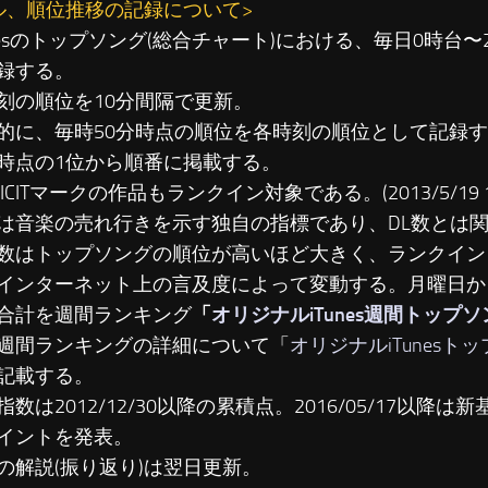
ル、順位推移の記録について>
unesのトップソング(総合チャート)における、毎日0時台
録する。
刻の順位を10分間隔で更新。
に、毎時50分時点の順位を各時刻の順位として記録す
時点の1位から順番に掲載する。
LICITマークの作品もランクイン対象である。(2013/5/19 19
は音楽の売れ行きを示す独自の指標であり、DL数とは
数はトップソングの順位が高いほど大きく、ランクイン
インターネット上の言及度によって変動する。月曜日か
合計を週間ランキング
「
オリジナルiTunes週間トップ
週間ランキングの詳細について「
オリジナルiTunesト
記載する。
数は2012/12/30以降の累積点。2016/05/17以降は新基準
イントを発表。
の解説(振り返り)は翌日更新。