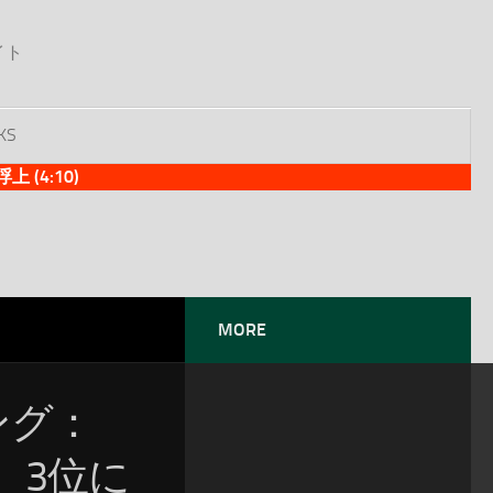
イト
KS
(4:10)
MORE
ソング：
1、3位に