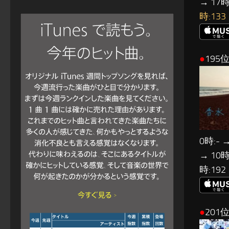
→ 17時
時:133
●
195
0時:- →
→ 10時
時:192
●
201位