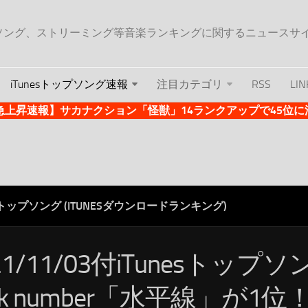
ップソング、ストリーミング等音楽ランキングに関するニュースサ
iTunesトップソング速報
注目カテゴリ
RSS
LIN
es急上昇速報】サカナクション「怪獣」14ランクアップで45位に浮上 
ESトップソング (ITUNESダウンロードランキング)
21/11/03付iTunesトップ
ck number「水平線」が1