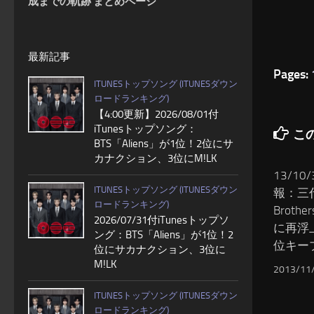
成までの軌跡 まとめページ
最新記事
Pages:
ITUNESトップソング (ITUNESダウン
ロードランキング)
【4:00更新】2026/08/01付
iTunesトップソング：
こ
BTS「Aliens」が1位！2位にサ
カナクション、3位にM!LK
13/10
ITUNESトップソング (ITUNESダウン
報：三代目
ロードランキング)
Brot
2026/07/31付iTunesトップソ
に再浮
ング：BTS「Aliens」が1位！2
位キー
位にサカナクション、3位に
M!LK
2013/11
ITUNESトップソング (ITUNESダウン
ロードランキング)