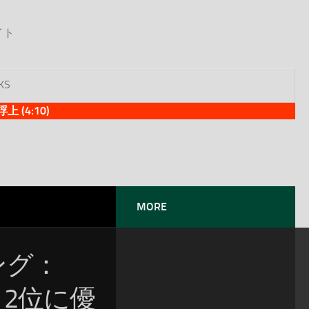
イト
KS
(4:10)
MORE
ソング：
位！2位に優