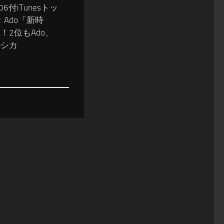
/06付iTunesトッ
Ado「新時
！2位もAdo、
ルシカ