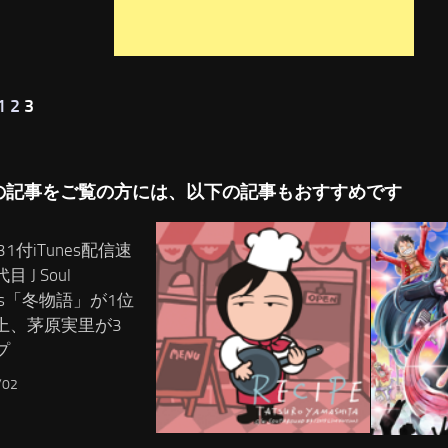
1
2
3
の記事をご覧の方には、以下の記事もおすすめです
/31付iTunes配信速
 J Soul
hers「冬物語」が1位
上、茅原実里が3
プ
/02